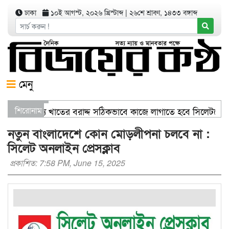
ঢাকা
১০ই আগস্ট, ২০২৬ খ্রিস্টাব্দ
|
২৬শে শ্রাবণ, ১৪৩৩ বঙ্গাব্দ
মেনু
িজ্যমন্ত্রী স্বাস্থ্য খাতের বরাদ্দ সঠিকভাবে কাজে লাগাতে হবে সিলেটকে
শিরোনাম
রণ যার যেখানে খালি জায়গা আছে, গাছ লাগান — আব্দুল কাইয়ুম চৌধুর
নতুন বাংলাদেশে কোন মোড়লীপনা চলবে না :
সিলেট অনলাইন প্রেসক্লাব
প্রকাশিত: 7:58 PM, June 15, 2025