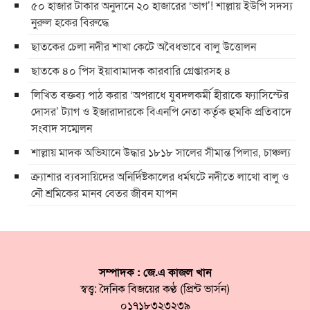
৫০ হাজার টাকার অনুদানে ২০ হাজারের ‘ভাগ’! শাল্লায় ইউপি সদস্য
নুরুল হকের বিরুদ্ধে
ছাতকের চেলা নদীর শাখা কেটে অবৈধভাবে বালু উত্তোলন
ছাতকে ৪০ পিস ইয়াবামাদক কারবারি গ্রেপ্তারসহ ৪
লিখিত বক্তব্য পাঠ করার ‘অপরাধে যুবদলকর্মী হীরাকে ফ্যাসিস্টের
দোসর’ ট্যাগ ও ইজারাদারকে বিএনপি নেতা কর্তৃক হুমকি প্রতিবাদে
সংবাদ সম্মেলন
শাল্লায় মাদক অভিযানে উদ্ধার ১৮১৮ সালের সীমান্ত পিলার, চাঞ্চল্য
ক্র্যাশার ব্যবসায়িদের অনির্দিষ্টকালের ধর্মঘটে নদীতে লাখো বালু ও
নৌ শ্রমিকের মানব বেতর জীবন যাপন
সম্পাদক : জে.এ কাজল খান
স্বত্ত্ব: দৈনিক বিজয়ের কণ্ঠ (প্রিন্ট ভার্সন)
০১৭১৮৩২৩২৩৯