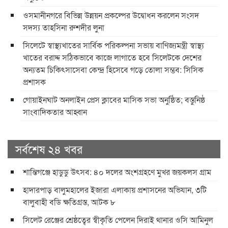
ওসমানীনগরে বিভিন্ন উন্নয়ন প্রকল্পের উদ্বোধন করলেন সংসদ
সদস্য তাহসিনা রুশদীর লুনা
সিলেটে স্বাস্থ্যখাতের সার্বিক পরিকল্পনা সভায় বাণিজ্যমন্ত্রী স্বাস্থ্য
খাতের বরাদ্দ সঠিকভাবে কাজে লাগাতে হবে সিলেটকে দেশের
অন্যতম চিকিৎসাসেবা কেন্দ্র হিসেবে গড়ে তোলা সম্ভব: সিসিক
প্রশাসক
​গোয়াইনঘাট অনলাইন প্রেস ক্লাবের মাসিক সভা অনুষ্ঠিত; বস্তুনিষ্ঠ
সাংবাদিকতার আহ্বান
সর্বশেষ ২৪ খবর
শান্তিগঞ্জে হাডুডু উৎসব: ৪০ দলের অংশগ্রহণে মুখর জয়কলস গ্রাম
হাদারপাড় বালুমহালের ইজারা এলাকায় প্রশাসনের অভিযান, ৩টি
বালুবাহী বডি ক্ষতিগ্রস্ত, আটক ৮
সিলেট রেঞ্জের শ্রেষ্ঠত্বের স্বীকৃতি পেলেন দিরাই থানার ওসি আমিনুল