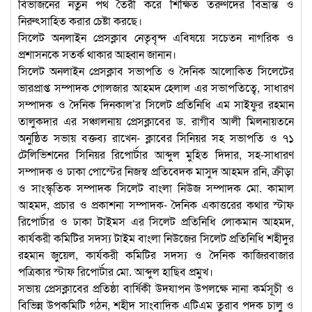
বিভাজনের নতুন পথ তৈরী করে শিক্ষিত তরুণদের বিভ্রান্ত ও
নিরুৎসাহিত করার চেষ্টা করছে।
সিলেট অনলাইন প্রেসক্লাব নেতৃবৃন্দ এবিষয়ে সচেতন নাগরিক ও
প্রশাসনকে সতর্ক থাকার আহ্বান জানান।
সিলেট অনলাইন প্রেসক্লাব সভাপতি ও দৈনিক আলোকিত সিলেটের
ভারপ্রাপ্ত সম্পাদক গোলজার আহমদ হেলাল এর সভাপতিত্বে, সাধারণ
সম্পাদক ও দৈনিক দিনকাল’র সিলেট প্রতিনিধি এম সাইফুর রহমান
তালুকদার এর সঞ্চালনায় প্রেসক্লাবের ড. রাগীব আলী মিলনায়তনে
অনুষ্ঠিত সভায় বক্তব্য রাখেন- ক্লাবের সিনিয়র সহ সভাপতি ও ৭১
টেলিভিশনের সিনিয়র রিপোর্টার আব্দুল মুহিত দিদার, সহ-সাধারণ
সম্পাদক ও ঢাকা পোস্টের নিজস্ব প্রতিবেদক মাসুদ আহমদ রনি, ক্রীড়া
ও সাংস্কৃতিক সম্পাদক সিলেট বাংলা নিউজ সম্পাদক মো. কামাল
আহমদ, প্রচার ও প্রকাশনা সম্পাদক- দৈনিক একাত্তরের কথার স্টাফ
রিপোর্টার ও ঢাকা টাইমস এর সিলেট প্রতিনিধি লোকমান আহমদ,
কার্যকরী কমিটির সদস্য টাইম বাংলা নিউজের সিলেট প্রতিনিধি শহীদুর
রহমান জুয়েল, কার্যকরী কমিটির সদস্য ও দৈনিক কাজিরবাজার
পত্রিকার স্টাফ রিপোর্টার মো. আব্দুল হাছিব প্রমুখ।
সভায় প্রেসক্লাবের প্রতিষ্ঠা বার্ষিকী উদযাপন উপলক্ষে নানা কর্মসূচী ও
বিভিন্ন উপকমিটি গঠন, শহীদ সাংবাদিক এটিএম তুরাব পদক চালু ও