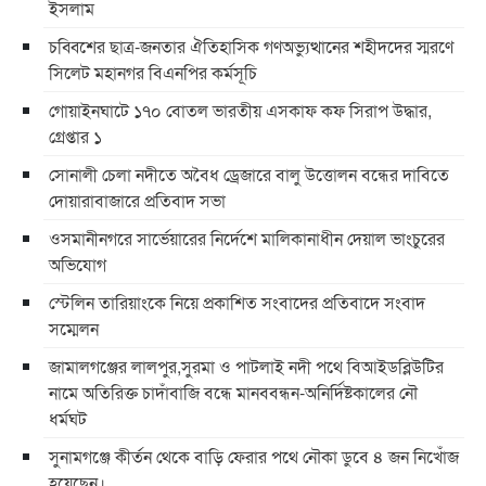
ইসলাম
চব্বিশের ছাত্র-জনতার ঐতিহাসিক গণঅভ্যুত্থানের শহীদদের স্মরণে
সিলেট মহানগর বিএনপির কর্মসূচি
গোয়াইনঘাটে ১৭০ বোতল ভারতীয় এসকাফ কফ সিরাপ উদ্ধার,
গ্রেপ্তার ১
সোনালী চেলা নদীতে অবৈধ ড্রেজারে বালু উত্তোলন বন্ধের দাবিতে
দোয়ারাবাজারে প্রতিবাদ সভা
ওসমানীনগরে সার্ভেয়ারের নির্দেশে মালিকানাধীন দেয়াল ভাংচুরের
অভিযোগ
স্টেলিন তারিয়াংকে নিয়ে প্রকাশিত সংবাদের প্রতিবাদে সংবাদ
সম্মেলন
জামালগঞ্জের লালপুর,সুরমা ও পাটলাই নদী পথে বিআইডব্লিউটির
নামে অতিরিক্ত চাদাঁবাজি বন্ধে মানববন্ধন-অনির্দিষ্টকালের নৌ
ধর্মঘট
সুনামগঞ্জে কীর্তন থেকে বাড়ি ফেরার পথে নৌকা ডুবে ৪ জন নিখোঁজ
হয়েছেন।