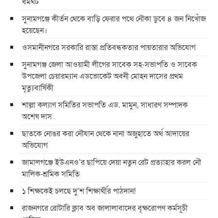
ধর্মঘট
সুনামগঞ্জে কীর্তন থেকে বাড়ি ফেরার পথে নৌকা ডুবে ৪ জন নিখোঁজ
হয়েছেন।
ওসমানীনগরে সরকারি রাস্তা প্রতিবন্ধকতার পায়তারার অভিযোগ
সুনামগঞ্জ জেলা আওয়ামী লীগের সাবেক সহ-সভাপতি ও সাবেক
উপজেলা চেয়ারম্যান এডভোকেট অবনী মোহন দাসের প্রথম
মৃত্যুবার্ষিকী
শাল্লা কল্যাণ সমিতির সভাপতি এড. মামুন, সাধারণ সম্পাদক
অশেষ দাস
ছাতকে নোঙর করা নৌযান থেকে নানা অজুহাতে অর্থ আদায়ের
অভিযোগ
জামালগঞ্জে ইউএনও’র ছাপিয়ে দেয়া নতুন রেট প্রত্যাহার করল নৌ
মালিক-শ্রমিক সমিতি
১ শিক্ষকেই চলছে দু’শ শিক্ষার্থীর পাঠদান!
রাজনগরে রোটারি ক্লাব অব জালালাবাদের বৃক্ষরোপণ কর্মসূচী