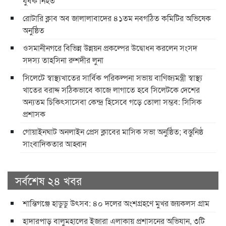
যুবক নিহত
রোটারি ক্লাব অব জালালাবাদের ৪১তম নবগঠিত কমিটির অভিষেক
অনুষ্ঠিত
ওসমানীনগরে বিভিন্ন উন্নয়ন প্রকল্পের উদ্বোধন করলেন সংসদ
সদস্য তাহসিনা রুশদীর লুনা
সিলেটে স্বাস্থ্যখাতের সার্বিক পরিকল্পনা সভায় বাণিজ্যমন্ত্রী স্বাস্থ্য
খাতের বরাদ্দ সঠিকভাবে কাজে লাগাতে হবে সিলেটকে দেশের
অন্যতম চিকিৎসাসেবা কেন্দ্র হিসেবে গড়ে তোলা সম্ভব: সিসিক
প্রশাসক
​গোয়াইনঘাট অনলাইন প্রেস ক্লাবের মাসিক সভা অনুষ্ঠিত; বস্তুনিষ্ঠ
সাংবাদিকতার আহ্বান
সর্বশেষ ২৪ খবর
শান্তিগঞ্জে হাডুডু উৎসব: ৪০ দলের অংশগ্রহণে মুখর জয়কলস গ্রাম
হাদারপাড় বালুমহালের ইজারা এলাকায় প্রশাসনের অভিযান, ৩টি