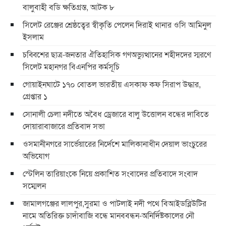
বালুবাহী বডি ক্ষতিগ্রস্ত, আটক ৮
সিলেট রেঞ্জের শ্রেষ্ঠত্বের স্বীকৃতি পেলেন দিরাই থানার ওসি আমিনুল
ইসলাম
চব্বিশের ছাত্র-জনতার ঐতিহাসিক গণঅভ্যুত্থানের শহীদদের স্মরণে
সিলেট মহানগর বিএনপির কর্মসূচি
গোয়াইনঘাটে ১৭০ বোতল ভারতীয় এসকাফ কফ সিরাপ উদ্ধার,
গ্রেপ্তার ১
সোনালী চেলা নদীতে অবৈধ ড্রেজারে বালু উত্তোলন বন্ধের দাবিতে
দোয়ারাবাজারে প্রতিবাদ সভা
ওসমানীনগরে সার্ভেয়ারের নির্দেশে মালিকানাধীন দেয়াল ভাংচুরের
অভিযোগ
স্টেলিন তারিয়াংকে নিয়ে প্রকাশিত সংবাদের প্রতিবাদে সংবাদ
সম্মেলন
জামালগঞ্জের লালপুর,সুরমা ও পাটলাই নদী পথে বিআইডব্লিউটির
নামে অতিরিক্ত চাদাঁবাজি বন্ধে মানববন্ধন-অনির্দিষ্টকালের নৌ