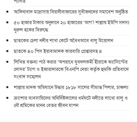
পালিত
আদিনাবাদ মাদ্রাসায় বিয়ানীবাজারের সুধীজনদের সমাবেশ অনুষ্ঠিত
৫০ হাজার টাকার অনুদানে ২০ হাজারের ‘ভাগ’! শাল্লায় ইউপি সদস্য
নুরুল হকের বিরুদ্ধে
ছাতকের চেলা নদীর শাখা কেটে অবৈধভাবে বালু উত্তোলন
ছাতকে ৪০ পিস ইয়াবামাদক কারবারি গ্রেপ্তারসহ ৪
লিখিত বক্তব্য পাঠ করার ‘অপরাধে যুবদলকর্মী হীরাকে ফ্যাসিস্টের
দোসর’ ট্যাগ ও ইজারাদারকে বিএনপি নেতা কর্তৃক হুমকি প্রতিবাদে
সংবাদ সম্মেলন
শাল্লায় মাদক অভিযানে উদ্ধার ১৮১৮ সালের সীমান্ত পিলার, চাঞ্চল্য
ক্র্যাশার ব্যবসায়িদের অনির্দিষ্টকালের ধর্মঘটে নদীতে লাখো বালু ও
নৌ শ্রমিকের মানব বেতর জীবন যাপন