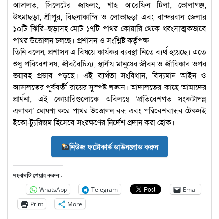
আদালত, সিলেটের জাফলং, শাহ আরেফিন টিলা, ভোলাগঞ্জ,
উৎমাছড়া, শ্রীপুর, বিছনাকান্দি ও লোভাছড়া এবং বান্দরবান জেলার
১০টি ঝিরি–ছড়াসহ মোট ১৭টি পাথর কোয়ারি থেকে ধ্বংসাত্মকভাবে
পাথর উত্তোলন চলছে। প্রশাসন ও সংশ্লিষ্ট কর্তৃপক্ষ
তিনি বলেন, প্রশাসন এ বিষয়ে কার্যকর ব্যবস্থা নিতে ব্যর্থ হয়েছে। এতে
শুধু পরিবেশ নয়, জীববৈচিত্র্য, স্থানীয় মানুষের জীবন ও জীবিকার ওপর
ভয়াবহ প্রভাব পড়ছে। এই ব্যর্থতা সংবিধান, বিদ্যমান আইন ও
আদালতের পূর্ববর্তী রায়ের সুস্পষ্ট লঙ্ঘন। আদালতের কাছে আমাদের
প্রার্থনা, এই কোয়ারিগুলোকে অবিলম্বে ‘প্রতিবেশগত সংকটাপন্ন
এলাকা’ ঘোষণা করে পাথর উত্তোলন বন্ধ এবং পরিবেশবান্ধব টেকসই
ইকো-ট্যুরিজম হিসেবে সংরক্ষণের নির্দেশ প্রদান করা হোক।
নিউজ ফটোকার্ড ডাউনলোড করুন
সংবাদটি শেয়ার করুন :
WhatsApp
Telegram
Email
Print
More