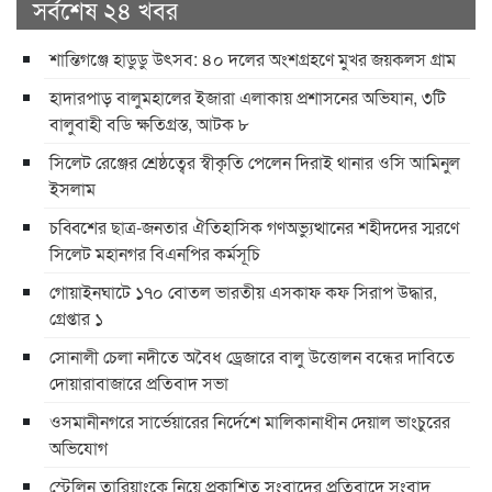
সর্বশেষ ২৪ খবর
শান্তিগঞ্জে হাডুডু উৎসব: ৪০ দলের অংশগ্রহণে মুখর জয়কলস গ্রাম
হাদারপাড় বালুমহালের ইজারা এলাকায় প্রশাসনের অভিযান, ৩টি
বালুবাহী বডি ক্ষতিগ্রস্ত, আটক ৮
সিলেট রেঞ্জের শ্রেষ্ঠত্বের স্বীকৃতি পেলেন দিরাই থানার ওসি আমিনুল
ইসলাম
চব্বিশের ছাত্র-জনতার ঐতিহাসিক গণঅভ্যুত্থানের শহীদদের স্মরণে
সিলেট মহানগর বিএনপির কর্মসূচি
গোয়াইনঘাটে ১৭০ বোতল ভারতীয় এসকাফ কফ সিরাপ উদ্ধার,
গ্রেপ্তার ১
সোনালী চেলা নদীতে অবৈধ ড্রেজারে বালু উত্তোলন বন্ধের দাবিতে
দোয়ারাবাজারে প্রতিবাদ সভা
ওসমানীনগরে সার্ভেয়ারের নির্দেশে মালিকানাধীন দেয়াল ভাংচুরের
অভিযোগ
স্টেলিন তারিয়াংকে নিয়ে প্রকাশিত সংবাদের প্রতিবাদে সংবাদ