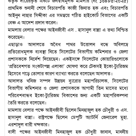
কর্তৃক দায়েরকৃত একটি জনস্বার্থমূলক মামলার (নং ১৩৪৮৫/২০২৫)
প্রাথমিক শুনানী শেষে বিচারপতি কাজী জিনাত হক এবং বিচারপতি
আইনুন নাহার সিদ্দীকা এর সমন্বয়ে গঠিত হাইকোর্ট বিভাগের একটি
বেঞ্চ এ আদেশ প্রদান করেন।
মামলায় বেলার পক্ষের আইনজীবী এস . হাসানুল বান্না এ তথ্য নিশ্চিত
করেছেন।
এছাড়াও আদালতে অবৈধ পাথর উত্তোলন বন্ধে অবিলম্বে
প্রতিরোধমূলক ব্যবস্থা নিতে সিলেটের বিভাগীয় কমিশনার ও জেলা
প্রশাসককে নির্দেশ দিয়েছেন। একইসঙ্গে সিলেটের কোয়ারিগুলোকে
‘প্রতিবেশগত সংকটাপন্ন এলাকা’ ঘোষণা করে টেকসই ইকো-ট্যুরিজম
হিসেবে গড়ে তোলার কারণ ব্যাখ্যা করতে বলেছেন আদালত।
আদালত খনিজ সম্পদ উন্নয়ন ব্যুরোর মহাপরিচালক, সিলেটের
বিভাগীয় কমিশনার ও জেলা প্রশাসককে আগামী তিন মাসের মধ্যে
পরিবেশবান্ধব ইকো-ট্যুরিজম বিকাশের জন্য একটি মহাপরিকল্পনা
তৈরি করতে বলেছেন।
মামলায় বেলার পক্ষে আইনজীবী ছিলেন মিনহাজুল হক চৌধুরী ও এস.
হাসানুল বান্না। রাষ্ট্রপক্ষে ছিলেন ডেপুটি অ্যাটর্নি জেনারেল মুহা.
এরশাদুল বারী খন্দকার।
বাদী পক্ষের আইনজীবী মিনহাজুল হক চৌধুরী জানান, মাননীয়