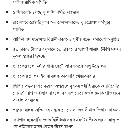
মালিক-শ্রমিক সমিতি
১ শিক্ষকেই চলছে দু’শ শিক্ষার্থীর পাঠদান!
রাজনগরে রোটারি ক্লাব অব জালালাবাদের বৃক্ষরোপণ কর্মসূচী
পালিত
আদিনাবাদ মাদ্রাসায় বিয়ানীবাজারের সুধীজনদের সমাবেশ অনুষ্ঠিত
৫০ হাজার টাকার অনুদানে ২০ হাজারের ‘ভাগ’! শাল্লায় ইউপি সদস্য
নুরুল হকের বিরুদ্ধে
ছাতকের চেলা নদীর শাখা কেটে অবৈধভাবে বালু উত্তোলন
ছাতকে ৪০ পিস ইয়াবামাদক কারবারি গ্রেপ্তারসহ ৪
লিখিত বক্তব্য পাঠ করার ‘অপরাধে যুবদলকর্মী হীরাকে ফ্যাসিস্টের
দোসর’ ট্যাগ ও ইজারাদারকে বিএনপি নেতা কর্তৃক হুমকি প্রতিবাদে
সংবাদ সম্মেলন
শাল্লায় মাদক অভিযানে উদ্ধার ১৮১৮ সালের সীমান্ত পিলার, চাঞ্চল্য
ক্র্যাশার ব্যবসায়িদের অনির্দিষ্টকালের ধর্মঘটে নদীতে লাখো বালু ও
নৌ শ্রমিকের মানব বেতর জীবন যাপন