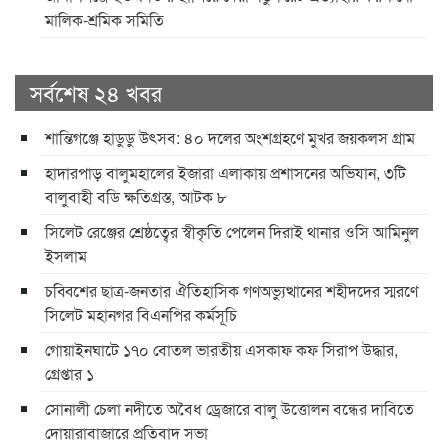
মালিক-শ্রমিক সমিতি
সর্বশেষ ২৪ খবর
শান্তিগঞ্জে হাডুডু উৎসব: ৪০ দলের অংশগ্রহণে মুখর জয়কলস গ্রাম
হাদারপাড় বালুমহালের ইজারা এলাকায় প্রশাসনের অভিযান, ৩টি
বালুবাহী বডি ক্ষতিগ্রস্ত, আটক ৮
সিলেট রেঞ্জের শ্রেষ্ঠত্বের স্বীকৃতি পেলেন দিরাই থানার ওসি আমিনুল
ইসলাম
চব্বিশের ছাত্র-জনতার ঐতিহাসিক গণঅভ্যুত্থানের শহীদদের স্মরণে
সিলেট মহানগর বিএনপির কর্মসূচি
গোয়াইনঘাটে ১৭০ বোতল ভারতীয় এসকাফ কফ সিরাপ উদ্ধার,
গ্রেপ্তার ১
সোনালী চেলা নদীতে অবৈধ ড্রেজারে বালু উত্তোলন বন্ধের দাবিতে
দোয়ারাবাজারে প্রতিবাদ সভা