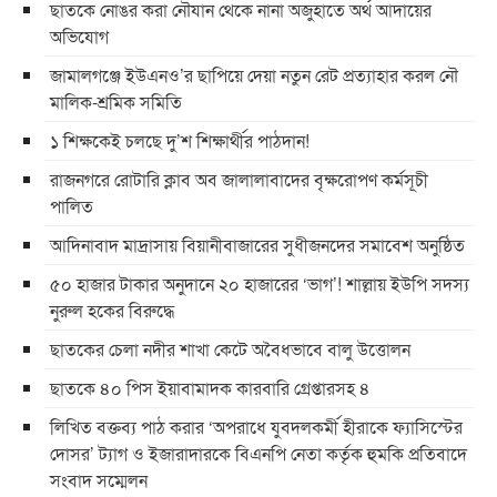
ছাতকে নোঙর করা নৌযান থেকে নানা অজুহাতে অর্থ আদায়ের
অভিযোগ
জামালগঞ্জে ইউএনও’র ছাপিয়ে দেয়া নতুন রেট প্রত্যাহার করল নৌ
মালিক-শ্রমিক সমিতি
১ শিক্ষকেই চলছে দু’শ শিক্ষার্থীর পাঠদান!
রাজনগরে রোটারি ক্লাব অব জালালাবাদের বৃক্ষরোপণ কর্মসূচী
পালিত
আদিনাবাদ মাদ্রাসায় বিয়ানীবাজারের সুধীজনদের সমাবেশ অনুষ্ঠিত
৫০ হাজার টাকার অনুদানে ২০ হাজারের ‘ভাগ’! শাল্লায় ইউপি সদস্য
নুরুল হকের বিরুদ্ধে
ছাতকের চেলা নদীর শাখা কেটে অবৈধভাবে বালু উত্তোলন
ছাতকে ৪০ পিস ইয়াবামাদক কারবারি গ্রেপ্তারসহ ৪
লিখিত বক্তব্য পাঠ করার ‘অপরাধে যুবদলকর্মী হীরাকে ফ্যাসিস্টের
দোসর’ ট্যাগ ও ইজারাদারকে বিএনপি নেতা কর্তৃক হুমকি প্রতিবাদে
সংবাদ সম্মেলন