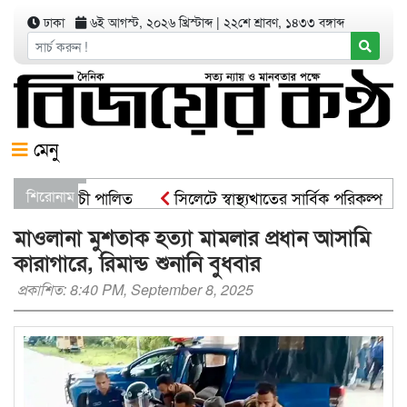
ঢাকা
৬ই আগস্ট, ২০২৬ খ্রিস্টাব্দ
|
২২শে শ্রাবণ, ১৪৩৩ বঙ্গাব্দ
মেনু
োপণ কর্মসূচী পালিত
শিরোনাম
সিলেটে স্বাস্থ্যখাতের সার্বিক পরিকল্পনা স
ট্রমন্ত্রী
সিসিকের পাঁচ ওয়ার্ডে এক হাজার গাছের চারা বিতরণ
মাওলানা মুশতাক হত্যা মামলার প্রধান আসামি
কারাগারে, রিমান্ড শুনানি বুধবার
প্রকাশিত: 8:40 PM, September 8, 2025