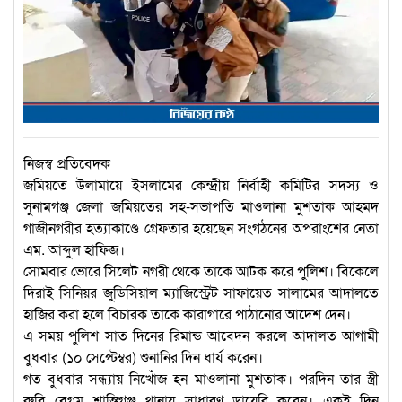
নিজস্ব প্রতিবেদক
জমিয়তে উলামায়ে ইসলামের কেন্দ্রীয় নির্বাহী কমিটির সদস্য ও
সুনামগঞ্জ জেলা জমিয়তের সহ-সভাপতি মাওলানা মুশতাক আহমদ
গাজীনগরীর হত্যাকাণ্ডে গ্রেফতার হয়েছেন সংগঠনের অপরাংশের নেতা
এম. আব্দুল হাফিজ।
সোমবার ভোরে সিলেট নগরী থেকে তাকে আটক করে পুলিশ। বিকেলে
দিরাই সিনিয়র জুডিসিয়াল ম্যাজিস্ট্রেট সাফায়েত সালামের আদালতে
হাজির করা হলে বিচারক তাকে কারাগারে পাঠানোর আদেশ দেন।
এ সময় পুলিশ সাত দিনের রিমান্ড আবেদন করলে আদালত আগামী
বুধবার (১০ সেপ্টেম্বর) শুনানির দিন ধার্য করেন।
গত বুধবার সন্ধ্যায় নিখোঁজ হন মাওলানা মুশতাক। পরদিন তার স্ত্রী
রুবি বেগম শান্তিগঞ্জ থানায় সাধারণ ডায়েরি করেন। একই দিন