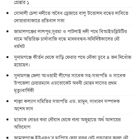
গ্রেপ্তার ১
সোনালী চেলা নদীতে অবৈধ ড্রেজারে বালু উত্তোলন বন্ধের দাবিতে
দোয়ারাবাজারে প্রতিবাদ সভা
জামালগঞ্জের লালপুর,সুরমা ও পাটলাই নদী পথে বিআইডব্লিউটির
নামে অতিরিক্ত চাদাঁবাজি বন্ধে মানববন্ধন-অনির্দিষ্টকালের নৌ
ধর্মঘট
সুনামগঞ্জে কীর্তন থেকে বাড়ি ফেরার পথে নৌকা ডুবে ৪ জন নিখোঁজ
হয়েছেন।
সুনামগঞ্জ জেলা আওয়ামী লীগের সাবেক সহ-সভাপতি ও সাবেক
উপজেলা চেয়ারম্যান এডভোকেট অবনী মোহন দাসের প্রথম
মৃত্যুবার্ষিকী
শাল্লা কল্যাণ সমিতির সভাপতি এড. মামুন, সাধারণ সম্পাদক
অশেষ দাস
ছাতকে নোঙর করা নৌযান থেকে নানা অজুহাতে অর্থ আদায়ের
অভিযোগ
জামালগঞ্জে ইউএনও’র ছাপিয়ে দেয়া নতুন রেট প্রত্যাহার করল নৌ