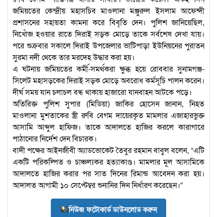
জমিয়তের কেন্দ্রীয় মহাসচিব মাওলানা মঞ্জুরুল ইসলাম আফেন্দী
প্রশাসনের সহায়তা কামনা করে বিবৃতি দেন। পুলিশ জানিয়েছিল,
নিখোঁজ হওয়ার রাতে দিরাই সড়ক মোড়ে তাকে সর্বশেষ দেখা যায়।
পরে শুক্রবার সকালে দিরাই উপজেলার ভাটিপাড়া ইউনিয়নের পুরাতন
সুরমা নদী থেকে তার মরদেহ উদ্ধার করা হয়।
এ ঘটনায় জমিয়তের কর্মী-সমর্থকরা ক্ষুব্ধ হয়ে রোববার সুনামগঞ্জ-
সিলেট মহাসড়কের দিরাই সড়ক মোড়ে অবরোধ কর্মসূচি পালন করেন।
দীর্ঘ সময় যান চলাচল বন্ধ থাকায় হাজারো যানবাহন আটকে পড়ে।
অতিরিক্ত পুলিশ সুপার (মিডিয়া) জাকির হোসেন জানান, নিহত
মাওলানা মুশতাকের স্ত্রী রুবি বেগম দায়েরকৃত মামলার এজাহারভুক্ত
আসামি আব্দুল হাফিজ। তাকে আদালতে হাজির করলে কারাগারে
পাঠানোর নির্দেশ দেন বিচারক।
বাদী পক্ষের আইনজীবী অ্যাডভোকেট তৈবুর রহমান বাবুল বলেন, “এটি
একটি পরিকল্পিত ও চাঞ্চল্যকর হত্যাকাণ্ড। মামলার মূল আসামিকে
আদালতে হাজির করার পর সাত দিনের রিমান্ড আবেদন করা হয়।
আদালত আগামী ১০ সেপ্টেম্বর শুনানির দিন নির্ধারণ করেছেন।”
নিউজ ফটোকার্ড ডাউনলোড করুন