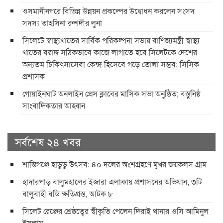
ওসমানীনগরে বিভিন্ন উন্নয়ন প্রকল্পের উদ্বোধন করলেন সংসদ
সদস্য তাহসিনা রুশদীর লুনা
সিলেটে স্বাস্থ্যখাতের সার্বিক পরিকল্পনা সভায় বাণিজ্যমন্ত্রী স্বাস্থ্য
খাতের বরাদ্দ সঠিকভাবে কাজে লাগাতে হবে সিলেটকে দেশের
অন্যতম চিকিৎসাসেবা কেন্দ্র হিসেবে গড়ে তোলা সম্ভব: সিসিক
প্রশাসক
​গোয়াইনঘাট অনলাইন প্রেস ক্লাবের মাসিক সভা অনুষ্ঠিত; বস্তুনিষ্ঠ
সাংবাদিকতার আহ্বান
সর্বশেষ ২৪ খবর
শান্তিগঞ্জে হাডুডু উৎসব: ৪০ দলের অংশগ্রহণে মুখর জয়কলস গ্রাম
হাদারপাড় বালুমহালের ইজারা এলাকায় প্রশাসনের অভিযান, ৩টি
বালুবাহী বডি ক্ষতিগ্রস্ত, আটক ৮
সিলেট রেঞ্জের শ্রেষ্ঠত্বের স্বীকৃতি পেলেন দিরাই থানার ওসি আমিনুল
ইসলাম