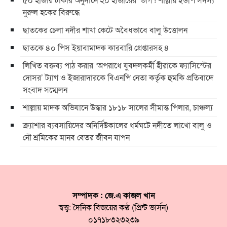
নুরুল হকের বিরুদ্ধে
ছাতকের চেলা নদীর শাখা কেটে অবৈধভাবে বালু উত্তোলন
ছাতকে ৪০ পিস ইয়াবামাদক কারবারি গ্রেপ্তারসহ ৪
লিখিত বক্তব্য পাঠ করার ‘অপরাধে যুবদলকর্মী হীরাকে ফ্যাসিস্টের
দোসর’ ট্যাগ ও ইজারাদারকে বিএনপি নেতা কর্তৃক হুমকি প্রতিবাদে
সংবাদ সম্মেলন
শাল্লায় মাদক অভিযানে উদ্ধার ১৮১৮ সালের সীমান্ত পিলার, চাঞ্চল্য
ক্র্যাশার ব্যবসায়িদের অনির্দিষ্টকালের ধর্মঘটে নদীতে লাখো বালু ও
নৌ শ্রমিকের মানব বেতর জীবন যাপন
সম্পাদক : জে.এ কাজল খান
স্বত্ত্ব: দৈনিক বিজয়ের কণ্ঠ (প্রিন্ট ভার্সন)
০১৭১৮৩২৩২৩৯