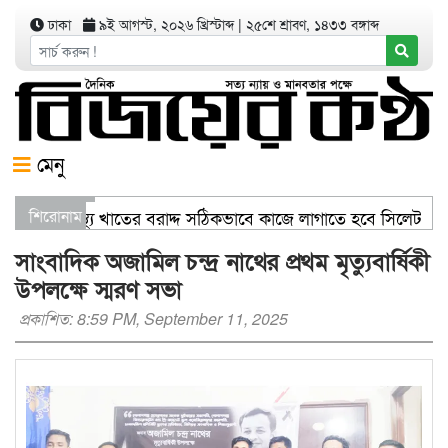
ঢাকা
৯ই আগস্ট, ২০২৬ খ্রিস্টাব্দ
|
২৫শে শ্রাবণ, ১৪৩৩ বঙ্গাব্দ
মেনু
ণিজ্যমন্ত্রী স্বাস্থ্য খাতের বরাদ্দ সঠিকভাবে কাজে লাগাতে হবে সিলেটক
শিরোনাম
তরণ যার যেখানে খালি জায়গা আছে, গাছ লাগান — আব্দুল কাইয়ুম চৌধু
সাংবাদিক অজামিল চন্দ্র নাথের প্রথম মৃত্যুবার্ষিকী
উপলক্ষে স্মরণ সভা
প্রকাশিত: 8:59 PM, September 11, 2025