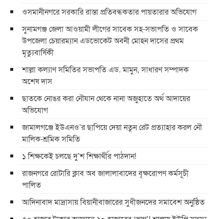
ওসমানীনগরে সরকারি রাস্তা প্রতিবন্ধকতার পায়তারার অভিযোগ
সুনামগঞ্জ জেলা আওয়ামী লীগের সাবেক সহ-সভাপতি ও সাবেক
উপজেলা চেয়ারম্যান এডভোকেট অবনী মোহন দাসের প্রথম
মৃত্যুবার্ষিকী
শাল্লা কল্যাণ সমিতির সভাপতি এড. মামুন, সাধারণ সম্পাদক
অশেষ দাস
ছাতকে নোঙর করা নৌযান থেকে নানা অজুহাতে অর্থ আদায়ের
অভিযোগ
জামালগঞ্জে ইউএনও’র ছাপিয়ে দেয়া নতুন রেট প্রত্যাহার করল নৌ
মালিক-শ্রমিক সমিতি
১ শিক্ষকেই চলছে দু’শ শিক্ষার্থীর পাঠদান!
রাজনগরে রোটারি ক্লাব অব জালালাবাদের বৃক্ষরোপণ কর্মসূচী
পালিত
আদিনাবাদ মাদ্রাসায় বিয়ানীবাজারের সুধীজনদের সমাবেশ অনুষ্ঠিত
৫০ হাজার টাকার অনুদানে ২০ হাজারের ‘ভাগ’! শাল্লায় ইউপি সদস্য