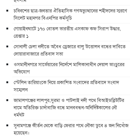
চব্বিশের ছাত্র-জনতার ঐতিহাসিক গণঅভ্যুত্থানের শহীদদের স্মরণে
সিলেট মহানগর বিএনপির কর্মসূচি
গোয়াইনঘাটে ১৭০ বোতল ভারতীয় এসকাফ কফ সিরাপ উদ্ধার,
গ্রেপ্তার ১
সোনালী চেলা নদীতে অবৈধ ড্রেজারে বালু উত্তোলন বন্ধের দাবিতে
দোয়ারাবাজারে প্রতিবাদ সভা
ওসমানীনগরে সার্ভেয়ারের নির্দেশে মালিকানাধীন দেয়াল ভাংচুরের
অভিযোগ
স্টেলিন তারিয়াংকে নিয়ে প্রকাশিত সংবাদের প্রতিবাদে সংবাদ
সম্মেলন
জামালগঞ্জের লালপুর,সুরমা ও পাটলাই নদী পথে বিআইডব্লিউটির
নামে অতিরিক্ত চাদাঁবাজি বন্ধে মানববন্ধন-অনির্দিষ্টকালের নৌ
ধর্মঘট
সুনামগঞ্জে কীর্তন থেকে বাড়ি ফেরার পথে নৌকা ডুবে ৪ জন নিখোঁজ
হয়েছেন।