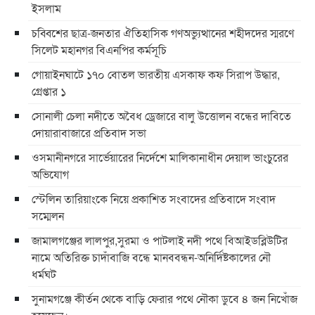
ইসলাম
চব্বিশের ছাত্র-জনতার ঐতিহাসিক গণঅভ্যুত্থানের শহীদদের স্মরণে
সিলেট মহানগর বিএনপির কর্মসূচি
গোয়াইনঘাটে ১৭০ বোতল ভারতীয় এসকাফ কফ সিরাপ উদ্ধার,
গ্রেপ্তার ১
সোনালী চেলা নদীতে অবৈধ ড্রেজারে বালু উত্তোলন বন্ধের দাবিতে
দোয়ারাবাজারে প্রতিবাদ সভা
ওসমানীনগরে সার্ভেয়ারের নির্দেশে মালিকানাধীন দেয়াল ভাংচুরের
অভিযোগ
স্টেলিন তারিয়াংকে নিয়ে প্রকাশিত সংবাদের প্রতিবাদে সংবাদ
সম্মেলন
জামালগঞ্জের লালপুর,সুরমা ও পাটলাই নদী পথে বিআইডব্লিউটির
নামে অতিরিক্ত চাদাঁবাজি বন্ধে মানববন্ধন-অনির্দিষ্টকালের নৌ
ধর্মঘট
সুনামগঞ্জে কীর্তন থেকে বাড়ি ফেরার পথে নৌকা ডুবে ৪ জন নিখোঁজ