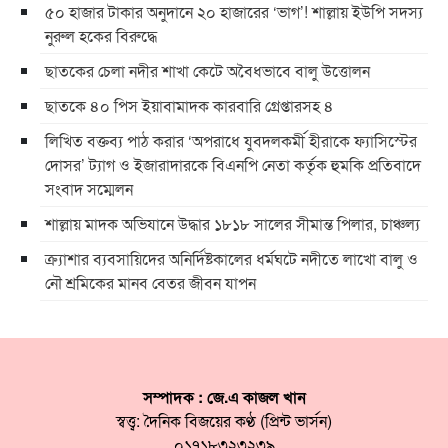
৫০ হাজার টাকার অনুদানে ২০ হাজারের ‘ভাগ’! শাল্লায় ইউপি সদস্য
নুরুল হকের বিরুদ্ধে
ছাতকের চেলা নদীর শাখা কেটে অবৈধভাবে বালু উত্তোলন
ছাতকে ৪০ পিস ইয়াবামাদক কারবারি গ্রেপ্তারসহ ৪
লিখিত বক্তব্য পাঠ করার ‘অপরাধে যুবদলকর্মী হীরাকে ফ্যাসিস্টের
দোসর’ ট্যাগ ও ইজারাদারকে বিএনপি নেতা কর্তৃক হুমকি প্রতিবাদে
সংবাদ সম্মেলন
শাল্লায় মাদক অভিযানে উদ্ধার ১৮১৮ সালের সীমান্ত পিলার, চাঞ্চল্য
ক্র্যাশার ব্যবসায়িদের অনির্দিষ্টকালের ধর্মঘটে নদীতে লাখো বালু ও
নৌ শ্রমিকের মানব বেতর জীবন যাপন
সম্পাদক : জে.এ কাজল খান
স্বত্ত্ব: দৈনিক বিজয়ের কণ্ঠ (প্রিন্ট ভার্সন)
০১৭১৮৩২৩২৩৯