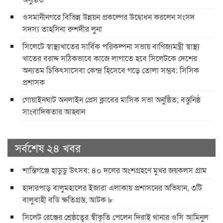
ওসমানীনগরে বিভিন্ন উন্নয়ন প্রকল্পের উদ্বোধন করলেন সংসদ
সদস্য তাহসিনা রুশদীর লুনা
সিলেটে স্বাস্থ্যখাতের সার্বিক পরিকল্পনা সভায় বাণিজ্যমন্ত্রী স্বাস্থ্য
খাতের বরাদ্দ সঠিকভাবে কাজে লাগাতে হবে সিলেটকে দেশের
অন্যতম চিকিৎসাসেবা কেন্দ্র হিসেবে গড়ে তোলা সম্ভব: সিসিক
প্রশাসক
​গোয়াইনঘাট অনলাইন প্রেস ক্লাবের মাসিক সভা অনুষ্ঠিত; বস্তুনিষ্ঠ
সাংবাদিকতার আহ্বান
সর্বশেষ ২৪ খবর
শান্তিগঞ্জে হাডুডু উৎসব: ৪০ দলের অংশগ্রহণে মুখর জয়কলস গ্রাম
হাদারপাড় বালুমহালের ইজারা এলাকায় প্রশাসনের অভিযান, ৩টি
বালুবাহী বডি ক্ষতিগ্রস্ত, আটক ৮
সিলেট রেঞ্জের শ্রেষ্ঠত্বের স্বীকৃতি পেলেন দিরাই থানার ওসি আমিনুল