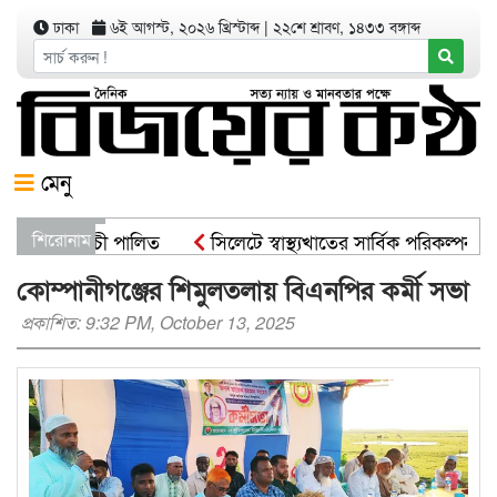
ঢাকা
৬ই আগস্ট, ২০২৬ খ্রিস্টাব্দ
|
২২শে শ্রাবণ, ১৪৩৩ বঙ্গাব্দ
মেনু
োপণ কর্মসূচী পালিত
শিরোনাম
সিলেটে স্বাস্থ্যখাতের সার্বিক পরিকল্পনা স
ট্রমন্ত্রী
সিসিকের পাঁচ ওয়ার্ডে এক হাজার গাছের চারা বিতরণ 
কোম্পানীগঞ্জের শিমুলতলায় বিএনপির কর্মী সভা
প্রকাশিত: 9:32 PM, October 13, 2025