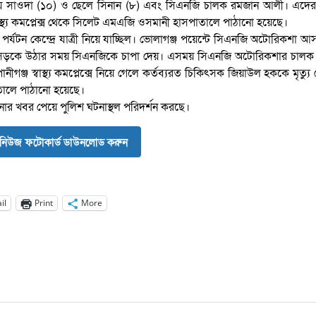
 মেয়ে সাওদা (১০) ও ছেলে সিনান (৮) এবং সিএনজি চালক রমজান আলী। এদের
াস্থ্য কমপ্লেক্স থেকে সিলেট এমএজি ওসমানী হাসপাতালে পাঠানো হয়েছে।
্যটন কেন্দ্রে যাত্রী নিয়ে যাচ্ছিল। ভোলাগঞ্জ পয়েন্টে সিএনজি অটোরিকশা আসা
ে মহাসড়কে উঠার সময় সিএনজিকে চাপা দেয়। এসময় সিএনজি অটোরিকশার চালক
গঞ্জ স্বাস্থ্য কমপ্লেক্সে নিয়ে গেলে কর্তব্যরত চিকিৎসক জিয়াউল হককে মৃত্যু
ালে পাঠানো হয়েছে।
টনার খবর পেয়ে পুলিশ ঘটনাস্থল পরিদর্শন করছে।
নিউজ ফটোকার্ড ডাউনলোড করুন
il
Print
More