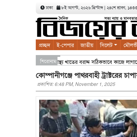
ঢাকা
৮ই আগস্ট, ২০২৬ খ্রিস্টাব্দ
|
২৪শে শ্রাবণ, ১৪৩৩ ব
প্রচ্ছদ
ই-পেপার
জাতীয়
সিলেট
মৌলভ
ল্পনা সভায় বাণিজ্যমন্ত্রী স্বাস্থ্য খাতের বরাদ্দ সঠিকভাবে কাজে লাগা
শিরোনাম
াছের চারা বিতরণ যার যেখানে খালি জায়গা আছে, গাছ লাগান — আব্দুল
কোম্পানীগঞ্জে পাথরবাহী ট্রাক্টরের চ
প্রকাশিত: 6:48 PM, November 1, 2025