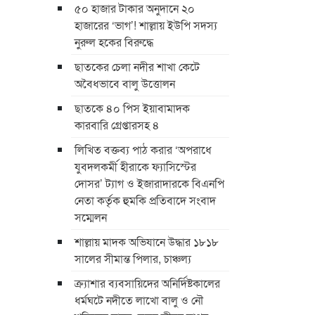
৫০ হাজার টাকার অনুদানে ২০
হাজারের ‘ভাগ’! শাল্লায় ইউপি সদস্য
নুরুল হকের বিরুদ্ধে
ছাতকের চেলা নদীর শাখা কেটে
অবৈধভাবে বালু উত্তোলন
ছাতকে ৪০ পিস ইয়াবামাদক
কারবারি গ্রেপ্তারসহ ৪
লিখিত বক্তব্য পাঠ করার ‘অপরাধে
যুবদলকর্মী হীরাকে ফ্যাসিস্টের
দোসর’ ট্যাগ ও ইজারাদারকে বিএনপি
নেতা কর্তৃক হুমকি প্রতিবাদে সংবাদ
সম্মেলন
শাল্লায় মাদক অভিযানে উদ্ধার ১৮১৮
সালের সীমান্ত পিলার, চাঞ্চল্য
ক্র্যাশার ব্যবসায়িদের অনির্দিষ্টকালের
ধর্মঘটে নদীতে লাখো বালু ও নৌ