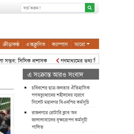
ক্রীড়াকণ্ঠ
এক্সক্লুসিভ
ক্যাম্পাস
আরো
ভব: সিসিক প্রশাসক
গণমাধ্যমের তথ্য বিকৃত হলে বিভ্রান্তি ও সংঘাত সৃ
রতে কাজ করছে সিসিক: সিসিক প্রশাসক হোল্ডিং ট্যাক্স পরিশোধে নগরব
এ সংক্রান্ত আরও সংবাদ
চব্বিশের ছাত্র-জনতার ঐতিহাসিক
গণঅভ্যুত্থানের শহীদদের স্মরণে
সিলেট মহানগর বিএনপির কর্মসূচি
রাজনগরে রোটারি ক্লাব অব
জালালাবাদের বৃক্ষরোপণ কর্মসূচী
পালিত