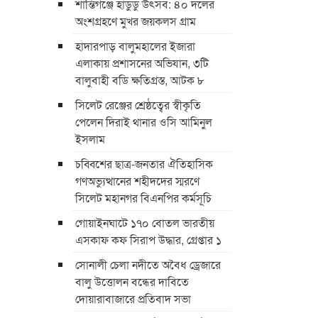
শান্তিগঞ্জে হাডুডু উৎসব: ৪০ দলের
অংশগ্রহণে মুখর জয়কলস গ্রাম
হাদারপাড় বালুমহালের ইজারা
এলাকায় প্রশাসনের অভিযান, ৩টি
বালুবাহী বডি ক্ষতিগ্রস্ত, আটক ৮
সিলেট রেঞ্জের শ্রেষ্ঠত্বের স্বীকৃতি
পেলেন দিরাই থানার ওসি আমিনুল
ইসলাম
চব্বিশের ছাত্র-জনতার ঐতিহাসিক
গণঅভ্যুত্থানের শহীদদের স্মরণে
সিলেট মহানগর বিএনপির কর্মসূচি
গোয়াইনঘাটে ১৭০ বোতল ভারতীয়
এসকাফ কফ সিরাপ উদ্ধার, গ্রেপ্তার ১
সোনালী চেলা নদীতে অবৈধ ড্রেজারে
বালু উত্তোলন বন্ধের দাবিতে
দোয়ারাবাজারে প্রতিবাদ সভা