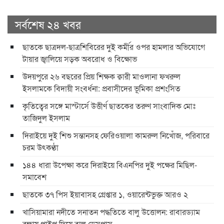
সর্বশেষ ২৪ খবর
ছাতকে ছাত্রদল-ছাত্রশিবিরের দুই কর্মীর ওপর হামলার অভিযোগে
টায়ার জ্বালিয়ে সড়ক অবরোধ ও বিক্ষোভ
উদয়পুরে ২৬ বছরের প্রিয় শিক্ষক ক্বারী মাওলানা ফখরুল
ইসলামকে বিদায়ী সংবর্ধনা: প্রবাসীদের ভূমিকা প্রশংসিত
কৃতিত্বের সঙ্গে মাস্টার্সে উত্তীর্ণ ছাতকের তরুণ সাংবাদিক মোঃ
তাজিদুল ইসলাম
দিরাইয়ে দুই শিশু সন্তানসহ ফেরিওয়ালা কামরুল নিখোঁজ, পরিবারে
চরম উৎকণ্ঠা
১৪৪ ধারা উপেক্ষা করে দিরাইয়ে বিএনপির দুই পক্ষের মিছিল-
সমাবেশ
ছাতকে ৩৭ পিস ইয়াবাসহ গ্রেপ্তার ১, ওয়ারেন্টভুক্ত আরও ২
খাসিয়ামারা নদীতে সনাতন পদ্ধতিতে বালু উত্তোলন: রাবারড্যাম
রক্ষায় পাইপ দিয়ে বালু ডেসপাস