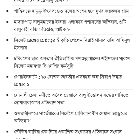
শান্তিগঞ্জে হাডুডু উৎসব: ৪০ দলের অংশগ্রহণে মুখর জয়কলস গ্রাম
হাদারপাড় বালুমহালের ইজারা এলাকায় প্রশাসনের অভিযান, ৩টি
বালুবাহী বডি ক্ষতিগ্রস্ত, আটক ৮
সিলেট রেঞ্জের শ্রেষ্ঠত্বের স্বীকৃতি পেলেন দিরাই থানার ওসি আমিনুল
ইসলাম
চব্বিশের ছাত্র-জনতার ঐতিহাসিক গণঅভ্যুত্থানের শহীদদের স্মরণে
সিলেট মহানগর বিএনপির কর্মসূচি
গোয়াইনঘাটে ১৭০ বোতল ভারতীয় এসকাফ কফ সিরাপ উদ্ধার,
গ্রেপ্তার ১
সোনালী চেলা নদীতে অবৈধ ড্রেজারে বালু উত্তোলন বন্ধের দাবিতে
দোয়ারাবাজারে প্রতিবাদ সভা
ওসমানীনগরে সার্ভেয়ারের নির্দেশে মালিকানাধীন দেয়াল ভাংচুরের
অভিযোগ
স্টেলিন তারিয়াংকে নিয়ে প্রকাশিত সংবাদের প্রতিবাদে সংবাদ
সম্মেলন