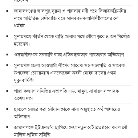
জামালগঞ্জের লালপুর,সুরমা ও পাটলাই নদী পথে বিআইডব্লিউটির
নামে অতিরিক্ত চাদাঁবাজি বন্ধে মানববন্ধন-অনির্দিষ্টকালের নৌ
ধর্মঘট
সুনামগঞ্জে কীর্তন থেকে বাড়ি ফেরার পথে নৌকা ডুবে ৪ জন নিখোঁজ
হয়েছেন।
ওসমানীনগরে সরকারি রাস্তা প্রতিবন্ধকতার পায়তারার অভিযোগ
সুনামগঞ্জ জেলা আওয়ামী লীগের সাবেক সহ-সভাপতি ও সাবেক
উপজেলা চেয়ারম্যান এডভোকেট অবনী মোহন দাসের প্রথম
মৃত্যুবার্ষিকী
শাল্লা কল্যাণ সমিতির সভাপতি এড. মামুন, সাধারণ সম্পাদক
অশেষ দাস
ছাতকে নোঙর করা নৌযান থেকে নানা অজুহাতে অর্থ আদায়ের
অভিযোগ
জামালগঞ্জে ইউএনও’র ছাপিয়ে দেয়া নতুন রেট প্রত্যাহার করল নৌ
মালিক-শ্রমিক সমিতি