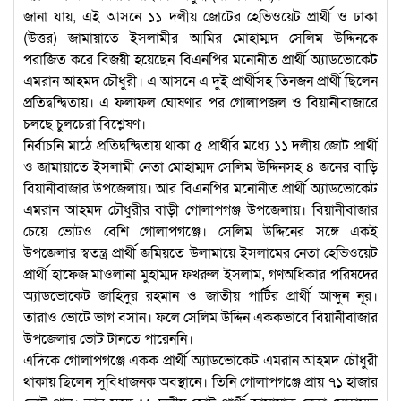
জানা যায়, এই আসনে ১১ দলীয় জোটের হেভিওয়েট প্রার্থী ও ঢাকা
(উত্তর) জামায়াতে ইসলামীর আমির মোহাম্মদ সেলিম উদ্দিনকে
পরাজিত করে বিজয়ী হয়েছেন বিএনপির মনোনীত প্রার্থী অ্যাডভোকেট
এমরান আহমদ চৌধুরী। এ আসনে এ দুই প্রার্থীসহ তিনজন প্রার্থী ছিলেন
প্রতিদ্বন্দ্বিতায়। এ ফলাফল ঘোষণার পর গোলাপজল ও বিয়ানীবাজারে
চলছে চুলচেরা বিশ্লেষণ।
নির্বাচনি মাঠে প্রতিদ্বন্দ্বিতায় থাকা ৫ প্রার্থীর মধ্যে ১১ দলীয় জোট প্রার্থী
ও জামায়াতে ইসলামী নেতা মোহাম্মদ সেলিম উদ্দিনসহ ৪ জনের বাড়ি
বিয়ানীবাজার উপজেলায়। আর বিএনপির মনোনীত প্রার্থী অ্যাডভোকেট
এমরান আহমদ চৌধুরীর বাড়ী গোলাপগঞ্জ উপজেলায়। বিয়ানীবাজার
চেয়ে ভোটও বেশি গোলাপগঞ্জে। সেলিম উদ্দিনের সঙ্গে একই
উপজেলার স্বতন্ত্র প্রার্থী জমিয়তে উলামায়ে ইসলামের নেতা হেভিওয়েট
প্রার্থী হাফেজ মাওলানা মুহাম্মদ ফখরুল ইসলাম, গণঅধিকার পরিষদের
অ্যাডভোকেট জাহিদুর রহমান ও জাতীয় পার্টির প্রার্থী আব্দুন নূর।
তারাও ভোটে ভাগ বসান। ফলে সেলিম উদ্দিন এককভাবে বিয়ানীবাজার
উপজেলার ভোট টানতে পারেননি।
এদিকে গোলাপগঞ্জে একক প্রার্থী অ্যাডভোকেট এমরান আহমদ চৌধুরী
থাকায় ছিলেন সুবিধাজনক অবস্থানে। তিনি গোলাপগঞ্জে প্রায় ৭১ হাজার