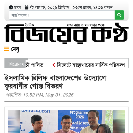
ঢাকা
৭ই আগস্ট, ২০২৬ খ্রিস্টাব্দ
|
২৩শে শ্রাবণ, ১৪৩৩ বঙ্গাব্দ
মেনু
োপণ কর্মসূচী পালিত
শিরোনাম
সিলেটে স্বাস্থ্যখাতের সার্বিক পরিকল্পনা স
ট্রমন্ত্রী
সিসিকের পাঁচ ওয়ার্ডে এক হাজার গাছের চারা বিতরণ
ইসলামিক রিলিফ বাংলাদেশের উদ্যোগে
কুরবানীর গোস্ত বিতরণ
প্রকাশিত: 10:52 PM, May 31, 2026