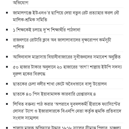
অভিযোগ
জামালগঞ্জে ইউএনও’র ছাপিয়ে দেয়া নতুন রেট প্রত্যাহার করল নৌ
মালিক-শ্রমিক সমিতি
১ শিক্ষকেই চলছে দু’শ শিক্ষার্থীর পাঠদান!
রাজনগরে রোটারি ক্লাব অব জালালাবাদের বৃক্ষরোপণ কর্মসূচী
পালিত
আদিনাবাদ মাদ্রাসায় বিয়ানীবাজারের সুধীজনদের সমাবেশ অনুষ্ঠিত
৫০ হাজার টাকার অনুদানে ২০ হাজারের ‘ভাগ’! শাল্লায় ইউপি সদস্য
নুরুল হকের বিরুদ্ধে
ছাতকের চেলা নদীর শাখা কেটে অবৈধভাবে বালু উত্তোলন
ছাতকে ৪০ পিস ইয়াবামাদক কারবারি গ্রেপ্তারসহ ৪
লিখিত বক্তব্য পাঠ করার ‘অপরাধে যুবদলকর্মী হীরাকে ফ্যাসিস্টের
দোসর’ ট্যাগ ও ইজারাদারকে বিএনপি নেতা কর্তৃক হুমকি প্রতিবাদে
সংবাদ সম্মেলন
শাল্লায় মাদক অভিযানে উদ্ধার ১৮১৮ সালের সীমান্ত পিলার, চাঞ্চল্য