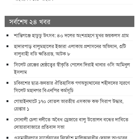
সর্বশেষ ২৪ খবর
শান্তিগঞ্জে হাডুডু উৎসব: ৪০ দলের অংশগ্রহণে মুখর জয়কলস গ্রাম
হাদারপাড় বালুমহালের ইজারা এলাকায় প্রশাসনের অভিযান, ৩টি
বালুবাহী বডি ক্ষতিগ্রস্ত, আটক ৮
সিলেট রেঞ্জের শ্রেষ্ঠত্বের স্বীকৃতি পেলেন দিরাই থানার ওসি আমিনুল
ইসলাম
চব্বিশের ছাত্র-জনতার ঐতিহাসিক গণঅভ্যুত্থানের শহীদদের স্মরণে
সিলেট মহানগর বিএনপির কর্মসূচি
গোয়াইনঘাটে ১৭০ বোতল ভারতীয় এসকাফ কফ সিরাপ উদ্ধার,
গ্রেপ্তার ১
সোনালী চেলা নদীতে অবৈধ ড্রেজারে বালু উত্তোলন বন্ধের দাবিতে
দোয়ারাবাজারে প্রতিবাদ সভা
ওসমানীনগরে সার্ভেয়ারের নির্দেশে মালিকানাধীন দেয়াল ভাংচুরের