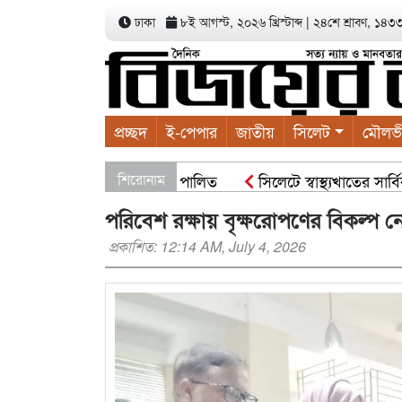
ঢাকা
৮ই আগস্ট, ২০২৬ খ্রিস্টাব্দ
|
২৪শে শ্রাবণ, ১৪৩৩ ব
প্রচ্ছদ
ই-পেপার
জাতীয়
সিলেট
মৌলভ
দের বৃক্ষরোপণ কর্মসূচী পালিত
শিরোনাম
সিলেটে স্বাস্থ্যখাতের সার্বিক প
পরিবেশ রক্ষায় বৃক্ষরোপণের বিকল্প 
প্রকাশিত: 12:14 AM, July 4, 2026