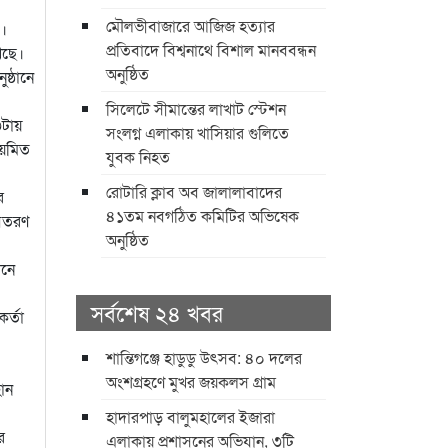
মৌলভীবাজারে আজিজ হত্যার
ে।
প্রতিবাদে বিশ্বনাথে বিশাল মানববন্ধন
াখছে।
অনুষ্ঠিত
ষ্ঠানে
সিলেটে সীমান্তের লাখাট স্টেশন
৩টায়
সংলগ্ন এলাকায় খাসিয়ার গুলিতে
িয়মিত
যুবক নিহত
রোটারি ক্লাব অব জালালাবাদের
র
৪১তম নবগঠিত কমিটির অভিষেক
বিতরণ
অনুষ্ঠিত
ানে
সর্বশেষ ২৪ খবর
র্তা
শান্তিগঞ্জে হাডুডু উৎসব: ৪০ দলের
অংশগ্রহণে মুখর জয়কলস গ্রাম
ান
হাদারপাড় বালুমহালের ইজারা
র
এলাকায় প্রশাসনের অভিযান, ৩টি