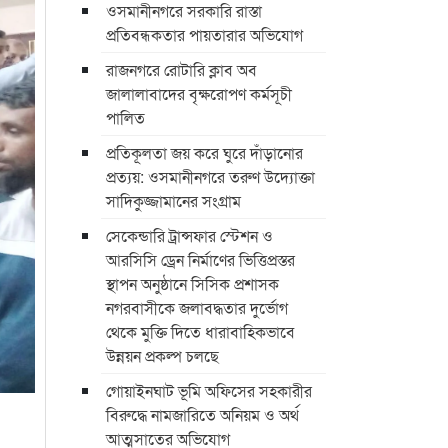
ওসমানীনগরে সরকারি রাস্তা
প্রতিবন্ধকতার পায়তারার অভিযোগ
রাজনগরে রোটারি ক্লাব অব
জালালাবাদের বৃক্ষরোপণ কর্মসূচী
পালিত
প্রতিকূলতা জয় করে ঘুরে দাঁড়ানোর
প্রত্যয়: ওসমানীনগরে তরুণ উদ্যোক্তা
সাদিকুজ্জামানের সংগ্রাম
সেকেন্ডারি ট্রান্সফার স্টেশন ও
আরসিসি ড্রেন নির্মাণের ভিত্তিপ্রস্তর
স্থাপন অনুষ্ঠানে সিসিক প্রশাসক
নগরবাসীকে জলাবদ্ধতার দুর্ভোগ
থেকে মুক্তি দিতে ধারাবাহিকভাবে
উন্নয়ন প্রকল্প চলছে
গোয়াইনঘাট ভূমি অফিসের সহকারীর
বিরুদ্ধে নামজারিতে অনিয়ম ও অর্থ
আত্মসাতের অভিযোগ