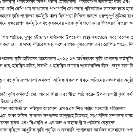
 জলবায়ু পরিবর্তনের বিরূপ প্রভাব মোকাবিলা, পরিবেশের ভারসাম্য রক্ষা এবং
াইকে বেশি বেশি গাছ লাগানোর পাশাপাশি সেগুলোর পরিচর্যায়ও সচেতন হতে হব
র কৃষি প্রণোদনা কর্মসূচি খাদ্য নিরাপত্তা নিশ্চিত করতে গুরুত্বপূর্ণ ভূমিকা র
থানে বৃক্ষরোপণ কর্মসূচি এবং কৃষকদের মাঝে কৃষি প্রণোদনার উপকরণ বিতরণ অনু
শু পল্লীতে, দুপুর ২টায় ওসমানীনগর উপজেলা স্বাস্থ্য কমপ্লেক্সে এবং বিকেল 
োপণ করা হয়। এ সময় পরিবেশ সংরক্ষণে ব্যাপক বৃক্ষরোপণ এবং রোপিত গাছের ন
জেলা কৃষি অফিসের আয়োজনে ২০২৫-২৬ অর্থবছরের কৃষি প্রণোদনা কর্মসূচি
ন ধান, হাইব্রিড মরিচ, উফশী ও হাইব্রিড জাতের শাকসবজির বীজ, লেবুর চারা 
্বে এবং কৃষি সম্প্রসারণ কর্মকর্তা আসিফ ইকবাল ইবনে জসিমের সঞ্চালনায় অনুষ্ঠ
।
রী কৃষি কর্মকর্তা মো. আবাব মিয়া এবং গীতা পাঠ করেন উপ-সহকারী কৃষি কর্মক
া উম্মে তামিমা।
কল্পনা কর্মকর্তা ডা. নাইমুল আহসান, এসওএস শিশু পল্লীর সহকারী পরিচালক
 ফখর উদ্দিন, সাধারণ সম্পাদক আব্দুল্লাহ মিছবাহ, সাংগঠনিক সম্পাদক রায়হ
নিয়নের কৃষক এবং বিএনপি ও এর অঙ্গ ও সহযোগী সংগঠনের নেতৃবৃন্দ।
দন বৃদ্ধিতে আধুনিক কৃষি প্রযুক্তি ও সরকারি প্রণোদনার কার্যকর ব্যবহারের ওপ