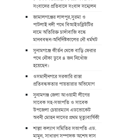
সংবাদের প্রতিবাদে সংবাদ সম্মেলন
জামালগঞ্জের লালপুর,সুরমা ও
পাটলাই নদী পথে বিআইডব্লিউটির
নামে অতিরিক্ত চাদাঁবাজি বন্ধে
মানববন্ধন-অনির্দিষ্টকালের নৌ ধর্মঘট
সুনামগঞ্জে কীর্তন থেকে বাড়ি ফেরার
পথে নৌকা ডুবে ৪ জন নিখোঁজ
হয়েছেন।
ওসমানীনগরে সরকারি রাস্তা
প্রতিবন্ধকতার পায়তারার অভিযোগ
সুনামগঞ্জ জেলা আওয়ামী লীগের
সাবেক সহ-সভাপতি ও সাবেক
উপজেলা চেয়ারম্যান এডভোকেট
অবনী মোহন দাসের প্রথম মৃত্যুবার্ষিকী
শাল্লা কল্যাণ সমিতির সভাপতি এড.
মামুন, সাধারণ সম্পাদক অশেষ দাস