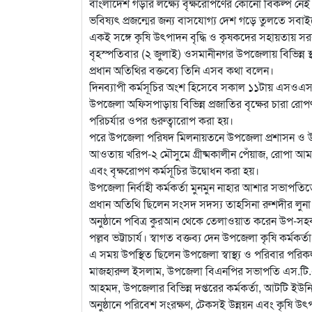
বাংলাদেশ গড়ার লক্ষ্যে বৃক্ষরোপণের কোনো বিকল্প নেই।
ভবিষ্যৎ প্রজন্মের জন্য বাসযোগ্য দেশ গড়ে তুলতে সব
একই সঙ্গে কৃষি উৎপাদন বৃদ্ধি ও কৃষকদের সহায়তায় সরকারে
বৃহস্পতিবার (২ জুলাই) ওসমানীনগর উপজেলায় বিভিন্ন স্
প্রধান অতিথির বক্তব্যে তিনি এসব কথা বলেন।
দিনব্যাপী কর্মসূচির অংশ হিসেবে সকাল ১১টায় এসওএস শি
উপজেলা অফিসপাড়ায় বিভিন্ন প্রজাতির বৃক্ষের চারা র
পরিচর্যার ওপর গুরুত্বারোপ করা হয়।
পরে উপজেলা পরিষদ মিলনায়তনে উপজেলা প্রশাসন ও উপ
আওতায় খরিপ-২ মৌসুমে গ্রীষ্মকালীন পেঁয়াজ, রোপা আম
এবং বৃক্ষরোপণ কর্মসূচির উদ্বোধন করা হয়।
উপজেলা নির্বাহী কর্মকর্তা মুনমুন নাহার আশার সভাপতিত
প্রধান অতিথি ছিলেন সংসদ সদস্য তাহসিনা রুশদীর লুনা
অনুষ্ঠানে পবিত্র কুরআন থেকে তেলাওয়াত করেন উপ-সহকা
পল্লব ভট্টাচার্য। স্বাগত বক্তব্য দেন উপজেলা কৃষি কর্মকর্ত
এ সময় উপস্থিত ছিলেন উপজেলা স্বাস্থ্য ও পরিবার পরি
মাজহারুল ইসলাম, উপজেলা বিএনপির সভাপতি এস.টি.এম.
আহমদ, উপজেলার বিভিন্ন দপ্তরের কর্মকর্তা, আটটি ইউ
অনুষ্ঠানে পরিবেশ সংরক্ষণ, টেকসই উন্নয়ন এবং কৃষি উৎপা