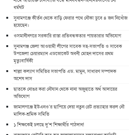
ধর্মঘট
সুনামগঞ্জে কীর্তন থেকে বাড়ি ফেরার পথে নৌকা ডুবে ৪ জন নিখোঁজ
হয়েছেন।
ওসমানীনগরে সরকারি রাস্তা প্রতিবন্ধকতার পায়তারার অভিযোগ
সুনামগঞ্জ জেলা আওয়ামী লীগের সাবেক সহ-সভাপতি ও সাবেক
উপজেলা চেয়ারম্যান এডভোকেট অবনী মোহন দাসের প্রথম
মৃত্যুবার্ষিকী
শাল্লা কল্যাণ সমিতির সভাপতি এড. মামুন, সাধারণ সম্পাদক
অশেষ দাস
ছাতকে নোঙর করা নৌযান থেকে নানা অজুহাতে অর্থ আদায়ের
অভিযোগ
জামালগঞ্জে ইউএনও’র ছাপিয়ে দেয়া নতুন রেট প্রত্যাহার করল নৌ
মালিক-শ্রমিক সমিতি
১ শিক্ষকেই চলছে দু’শ শিক্ষার্থীর পাঠদান!
রাজনগরে রোটারি ক্লাব অব জালালাবাদের বৃক্ষরোপণ কর্মসূচী