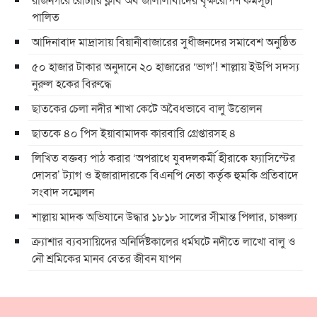
পালিত
আদিনাবাদ মাদ্রাসায় বিয়ানীবাজারের সুধীজনদের সমাবেশ অনুষ্ঠিত
৫০ হাজার টাকার অনুদানে ২০ হাজারের ‘ভাগ’! শাল্লায় ইউপি সদস্য
নুরুল হকের বিরুদ্ধে
ছাতকের চেলা নদীর শাখা কেটে অবৈধভাবে বালু উত্তোলন
ছাতকে ৪০ পিস ইয়াবামাদক কারবারি গ্রেপ্তারসহ ৪
লিখিত বক্তব্য পাঠ করার ‘অপরাধে যুবদলকর্মী হীরাকে ফ্যাসিস্টের
দোসর’ ট্যাগ ও ইজারাদারকে বিএনপি নেতা কর্তৃক হুমকি প্রতিবাদে
সংবাদ সম্মেলন
শাল্লায় মাদক অভিযানে উদ্ধার ১৮১৮ সালের সীমান্ত পিলার, চাঞ্চল্য
ক্র্যাশার ব্যবসায়িদের অনির্দিষ্টকালের ধর্মঘটে নদীতে লাখো বালু ও
নৌ শ্রমিকের মানব বেতর জীবন যাপন