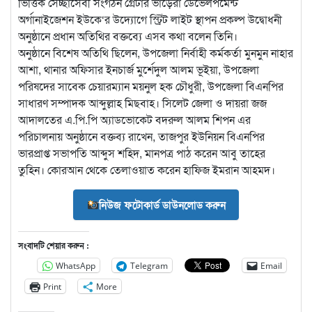
ভিত্তিক সেচ্ছাসেবী সংগঠন গ্রেটার ভাড়েরা ডেভেলপমেন্ট
অর্গানাইজেশন ইউকে‘র উদ্যোগে স্ট্রিট লাইট স্থাপন প্রকল্প উদ্বোধনী
অনুষ্ঠানে প্রধান অতিথির বক্তব্যে এসব কথা বলেন তিনি।
অনুষ্ঠানে বিশেষ অতিথি ছিলেন, উপজেলা নির্বাহী কর্মকর্তা মুনমুন নাহার
আশা, থানার অফিসার ইনচার্জ মুর্শেদুল আলম ভূইয়া, উপজেলা
পরিষদের সাবেক চেয়ারম্যান ময়নুল হক চৌধুরী, উপজেলা বিএনপির
সাধারণ সম্পাদক আব্দুল্লাহ মিছবাহ। সিলেট জেলা ও দায়রা জজ
আদালতের এ.পি.পি অ্যাডভোকেট বদরুল আলম শিপন এর
পরিচালনায় অনুষ্ঠানে বক্তব্য রাখেন, তাজপুর ইউনিয়ন বিএনপির
ভারপ্রাপ্ত সভাপতি আব্দুস শহিদ, মানপত্র পাঠ করেন আবু তাহের
তুহিন। কোরআন থেকে তেলাওয়াত করেন হাফিজ ইমরান আহমদ।
নিউজ ফটোকার্ড ডাউনলোড করুন
সংবাদটি শেয়ার করুন :
WhatsApp
Telegram
Email
Print
More