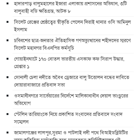
হাদারপাড় বালুমহালের ইজারা এলাকায় প্রশাসনের অভিযান, ৩টি
বালুবাহী বডি ক্ষতিগ্রস্ত, আটক ৮
সিলেট রেঞ্জের শ্রেষ্ঠত্বের স্বীকৃতি পেলেন দিরাই থানার ওসি আমিনুল
ইসলাম
চব্বিশের ছাত্র-জনতার ঐতিহাসিক গণঅভ্যুত্থানের শহীদদের স্মরণে
সিলেট মহানগর বিএনপির কর্মসূচি
গোয়াইনঘাটে ১৭০ বোতল ভারতীয় এসকাফ কফ সিরাপ উদ্ধার,
গ্রেপ্তার ১
সোনালী চেলা নদীতে অবৈধ ড্রেজারে বালু উত্তোলন বন্ধের দাবিতে
দোয়ারাবাজারে প্রতিবাদ সভা
ওসমানীনগরে সার্ভেয়ারের নির্দেশে মালিকানাধীন দেয়াল ভাংচুরের
অভিযোগ
স্টেলিন তারিয়াংকে নিয়ে প্রকাশিত সংবাদের প্রতিবাদে সংবাদ
সম্মেলন
জামালগঞ্জের লালপুর,সুরমা ও পাটলাই নদী পথে বিআইডব্লিউটির
নামে অতিরিক্ত চাদাঁবাজি বন্ধে মানববন্ধন-অনির্দিষ্টকালের নৌ