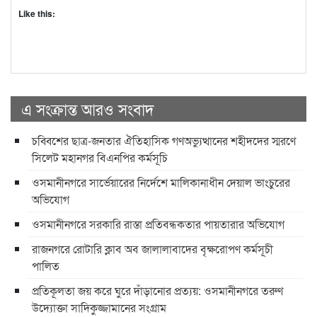
Like this:
এ সংক্রান্ত আরও সংবাদ
চব্বিশের ছাত্র-জনতার ঐতিহাসিক গণঅভ্যুত্থানের শহীদদের স্মরণে
সিলেট মহানগর বিএনপির কর্মসূচি
ওসমানীনগরে সার্ভেয়ারের নির্দেশে মালিকানাধীন দেয়াল ভাংচুরের
অভিযোগ
ওসমানীনগরে সরকারি রাস্তা প্রতিবন্ধকতার পায়তারার অভিযোগ
রাজনগরে রোটারি ক্লাব অব জালালাবাদের বৃক্ষরোপণ কর্মসূচী
পালিত
প্রতিকূলতা জয় করে ঘুরে দাঁড়ানোর প্রত্যয়: ওসমানীনগরে তরুণ
উদ্যোক্তা সাদিকুজ্জামানের সংগ্রাম