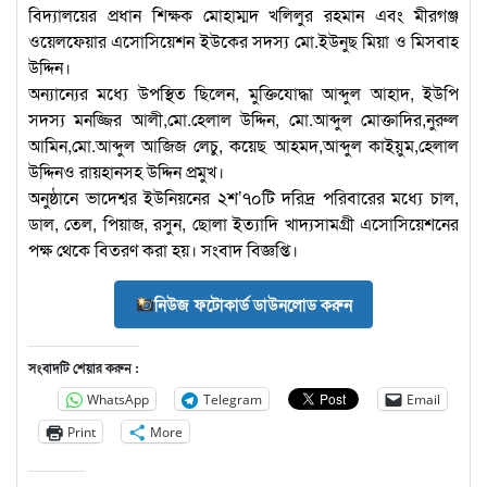
বিদ্যালয়ের প্রধান শিক্ষক মোহাম্মদ খলিলুর রহমান এবং মীরগঞ্জ
ওয়েলফেয়ার এসোসিয়েশন ইউকের সদস্য মো.ইউনুছ মিয়া ও মিসবাহ
উদ্দিন।
অন্যান্যের মধ্যে উপস্থিত ছিলেন, মুক্তিযোদ্ধা আব্দুল আহাদ, ইউপি
সদস্য মনজ্জির আলী,মো.হেলাল উদ্দিন, মো.আব্দুল মোক্তাদির,নুরুল
আমিন,মো.আব্দুল আজিজ লেচু, কয়েছ আহমদ,আব্দুল কাইয়ুম,হেলাল
উদ্দিনও রায়হানসহ উদ্দিন প্রমুখ।
অনুষ্ঠানে ভাদেশ্বর ইউনিয়নের ২শ’৭০টি দরিদ্র পরিবারের মধ্যে চাল,
ডাল, তেল, পিয়াজ, রসুন, ছোলা ইত্যাদি খাদ্যসামগ্রী এসোসিয়েশনের
পক্ষ থেকে বিতরণ করা হয়। সংবাদ বিজ্ঞপ্তি।
নিউজ ফটোকার্ড ডাউনলোড করুন
সংবাদটি শেয়ার করুন :
WhatsApp
Telegram
Email
Print
More