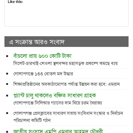
Like this:
এ সংক্রান্ত আরও সংবাদ
বাঁচলো প্রায় ৬০০ কোটি টাকা
সিলেট-চারখাই-শেওলা স্থলবন্দর মহাসড়ক প্রকল্পে কমছে ব্যয়
গোলাপগঞ্জে ১৩৩ বোতল মদ উদ্ধার
শিক্ষাপ্রতিষ্ঠানের অবকাঠামোগত পর্যাপ্ত উন্নয়ন করা হবে: এমরান
প্ল্যান্ট চালু থাকলেও বঞ্চিত সাধারণ গ্রাহক
গোলাপগঞ্জে সিলিন্ডার গ্যাসের দাম নিয়ে চরম নৈরাজ্য
গোলাপগঞ্জ প্রেসক্লাবের সাধারণ সভায় সংবিধান সংস্কার ও নির্বাচন
পরিচালনা কমিটি গঠন
জাতীয় সংসদে এমপি এমরান আহমদ চৌধুরী