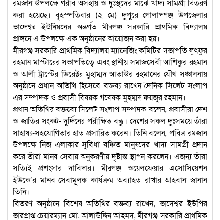
রমজান উপলক্ষে গরীব অসহায় ও দুঃস্থদের মাঝে খাদ্য সামগ্রী বিতরণ
করা হয়েছে। বৃহস্পতিবার (২ মে) দুপুরে গোলাপগঞ্জ উপজেলার
ভাদেশ্বর ইউনিয়নের অন্তর্গত মীরগঞ্জ সরকারি প্রাথমিক বিদ্যালয়
প্রাঙ্গনে এ উপলক্ষে এক অনুষ্ঠানের আয়োজন করা হয়।
মীরগঞ্জ সরকারি প্রাথমিক বিদ্যালয় ম্যানেজিং কমিটির সভাপতি লুৎফুর
রহমান মাস্টারের সভাপতিত্বে এবং স্থানীয় সমাজসেবী আশিকুর রহমান
ও আলী ট্রাস্টের ডিরেক্টর মুহাম্মদ আতাউর রহমানের যৌথ সঞ্চালনায়
অনুষ্ঠানে প্রধান অতিথি হিসেবে বক্তব্য রাখেন দৈনিক সিলেট সংলাপ
এর সম্পাদক ও প্রবাসী বিষয়ক গবেষক মুহম্মদ ফয়জুর রহমান।
প্রধান অতিথির বক্তব্যে সিলেট সংলাপ সম্পাদক বলেন, প্রবাসীরা দেশ
ও জাতির সংকট- দুর্দিনের পরীক্ষিত বন্ধু। দেশের সকল দুঃসময়ে তাঁরা
সাহায্য-সহযোগিতার হাত প্রসারিত করেন। তিনি বলেন, পবিত্র রমজান
উপলক্ষে নিজ এলাকার সুবিধা বঞ্চিত মানুষদের খাদ্য সামগ্রী প্রদান
করে তাঁরা মানব সেবায় অনুকরণীয় দৃষ্টান্ত স্থাপন করলেন। এজন্য তাঁরা
সত্যিই প্রশংসার দাবিদার। মীরগঞ্জ ওয়েলফেয়ার এসোসিয়েশন
ইউকে’র মানব সেবামূলক কার্যক্রম অব্যাহত রাখার আহবান জানান
তিনি।
বিতরণ অনুষ্ঠানে বিশেষ অতিথির বক্তব্য রাখেন, ভাদেশ্বর ইউপির
ভারপ্রাপ্ত চেয়ারম্যান মো. আলাউদ্দিন আহমদ, মীরগঞ্জ সরকারি প্রাথমিক