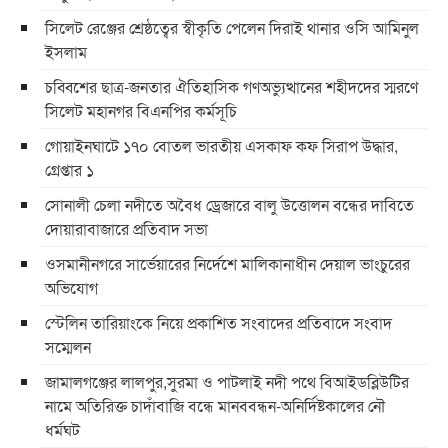
সিলেট রেঞ্জের শ্রেষ্ঠত্বের স্বীকৃতি পেলেন দিরাই থানার ওসি আমিনুল
ইসলাম
চব্বিশের ছাত্র-জনতার ঐতিহাসিক গণঅভ্যুত্থানের শহীদদের স্মরণে
সিলেট মহানগর বিএনপির কর্মসূচি
গোয়াইনঘাটে ১৭০ বোতল ভারতীয় এসকাফ কফ সিরাপ উদ্ধার,
গ্রেপ্তার ১
সোনালী চেলা নদীতে অবৈধ ড্রেজারে বালু উত্তোলন বন্ধের দাবিতে
দোয়ারাবাজারে প্রতিবাদ সভা
ওসমানীনগরে সার্ভেয়ারের নির্দেশে মালিকানাধীন দেয়াল ভাংচুরের
অভিযোগ
স্টেলিন তারিয়াংকে নিয়ে প্রকাশিত সংবাদের প্রতিবাদে সংবাদ
সম্মেলন
জামালগঞ্জের লালপুর,সুরমা ও পাটলাই নদী পথে বিআইডব্লিউটির
নামে অতিরিক্ত চাদাঁবাজি বন্ধে মানববন্ধন-অনির্দিষ্টকালের নৌ
ধর্মঘট