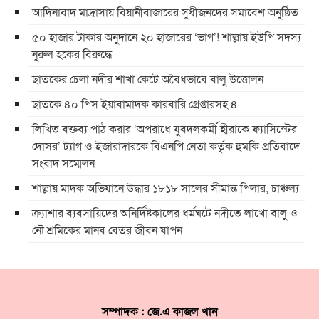
আদিনাবাদ মাদ্রাসায় বিয়ানীবাজারের সুধীজনদের সমাবেশ অনুষ্ঠিত
৫০ হাজার টাকার অনুদানে ২০ হাজারের ‘ভাগ’! শাল্লায় ইউপি সদস্য
নুরুল হকের বিরুদ্ধে
ছাতকের চেলা নদীর শাখা কেটে অবৈধভাবে বালু উত্তোলন
ছাতকে ৪০ পিস ইয়াবামাদক কারবারি গ্রেপ্তারসহ ৪
লিখিত বক্তব্য পাঠ করার ‘অপরাধে যুবদলকর্মী হীরাকে ফ্যাসিস্টের
দোসর’ ট্যাগ ও ইজারাদারকে বিএনপি নেতা কর্তৃক হুমকি প্রতিবাদে
সংবাদ সম্মেলন
শাল্লায় মাদক অভিযানে উদ্ধার ১৮১৮ সালের সীমান্ত পিলার, চাঞ্চল্য
ক্র্যাশার ব্যবসায়িদের অনির্দিষ্টকালের ধর্মঘটে নদীতে লাখো বালু ও
নৌ শ্রমিকের মানব বেতর জীবন যাপন
সম্পাদক : জে.এ কাজল খান