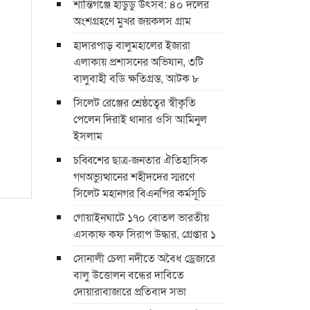
শান্তিগঞ্জে হাডুডু উৎসব: ৪০ দলের
অংশগ্রহণে মুখর জয়কলস গ্রাম
হাদারপাড় বালুমহালের ইজারা
এলাকায় প্রশাসনের অভিযান, ৩টি
বালুবাহী বডি ক্ষতিগ্রস্ত, আটক ৮
সিলেট রেঞ্জের শ্রেষ্ঠত্বের স্বীকৃতি
পেলেন দিরাই থানার ওসি আমিনুল
ইসলাম
চব্বিশের ছাত্র-জনতার ঐতিহাসিক
গণঅভ্যুত্থানের শহীদদের স্মরণে
সিলেট মহানগর বিএনপির কর্মসূচি
গোয়াইনঘাটে ১৭০ বোতল ভারতীয়
এসকাফ কফ সিরাপ উদ্ধার, গ্রেপ্তার ১
সোনালী চেলা নদীতে অবৈধ ড্রেজারে
বালু উত্তোলন বন্ধের দাবিতে
দোয়ারাবাজারে প্রতিবাদ সভা