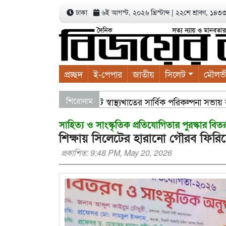
ঢাকা
৬ই আগস্ট, ২০২৬ খ্রিস্টাব্দ
|
২২শে শ্রাবণ, ১৪৩৩ ব
প্রচ্ছদ
ই-পেপার
জাতীয়
সিলেট
মৌলভ
সিলেটে স্বাস্থ্যখাতের সার্বিক পরিকল্পনা সভায় বাণি
শিরোনাম
সাহিত্য ও সাংস্কৃতিক প্রতিযোগিতার পুরস্কার বিত
শিক্ষায় সিলেটের হারানো গৌরব ফির
প্রকাশিত: 9:48 PM, May 20, 2026