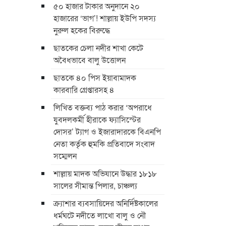
৫০ হাজার টাকার অনুদানে ২০
হাজারের ‘ভাগ’! শাল্লায় ইউপি সদস্য
নুরুল হকের বিরুদ্ধে
ছাতকের চেলা নদীর শাখা কেটে
অবৈধভাবে বালু উত্তোলন
ছাতকে ৪০ পিস ইয়াবামাদক
কারবারি গ্রেপ্তারসহ ৪
লিখিত বক্তব্য পাঠ করার ‘অপরাধে
যুবদলকর্মী হীরাকে ফ্যাসিস্টের
দোসর’ ট্যাগ ও ইজারাদারকে বিএনপি
নেতা কর্তৃক হুমকি প্রতিবাদে সংবাদ
সম্মেলন
শাল্লায় মাদক অভিযানে উদ্ধার ১৮১৮
সালের সীমান্ত পিলার, চাঞ্চল্য
ক্র্যাশার ব্যবসায়িদের অনির্দিষ্টকালের
ধর্মঘটে নদীতে লাখো বালু ও নৌ