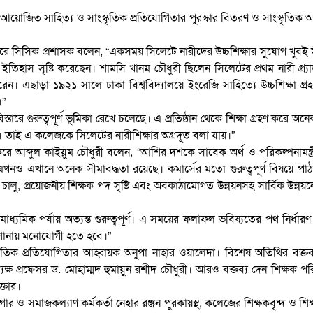
জিত সাহিত্য ও সাংস্কৃতিক প্রতিযোগিতার পুরস্কার বিতরণ ও সাংস্কৃতিক অনু
করে সিসিক প্রশাসক বলেন, “একসময় সিলেটে নারীদের উচ্চশিক্ষার সুযোগ খুবই
 ইতিহাস সৃষ্টি করেছেন। শামসি খানম চৌধুরী ছিলেন সিলেটের প্রথম নারী গ্র্যা
রেন। এছাড়া ১৯২১ সালে ঢাকা বিশ্ববিদ্যালয়ে ইংরেজি সাহিত্যে উচ্চশিক্ষা গ্র
।”
ারে গুরুত্বপূর্ণ ভূমিকা রেখে চলেছে। এ প্রতিষ্ঠান থেকে শিক্ষা গ্রহণ করে অনে
িচ্ছেন। তাই এ কলেজকে সিলেটের নারীশিক্ষার অগ্রদূত বলা যায়।”
রে আব্দুল কাইয়ুম চৌধুরী বলেন, “আশির দশকে সাবেক অর্থ ও পরিকল্পনামন্ত্
ও এখানে অনেক সীমাবদ্ধতা রয়েছে। কমার্সের মতো গুরুত্বপূর্ণ বিষয়ে পা
চালু, প্রয়োজনীয় শিক্ষক পদ সৃষ্টি এবং অবকাঠামোগত উন্নয়নসহ সার্বিক উন্নয়
্চ মাধ্যমিক পর্যায় অত্যন্ত গুরুত্বপূর্ণ। এ সময়ের ফলাফল ভবিষ্যতের পথ নির্ধার
শোনায় মনোযোগী হতে হবে।”
স্কৃতিক প্রতিযোগিতার আহ্বায়ক অনুপা নাহার ওয়ালেদা। বিশেষ অতিথির বক্তব
্ষ প্রফেসর ড. মোহাম্মদ হুমায়ুন রশীদ চৌধুরী। আরও বক্তব্য দেন শিক্ষক প
্তার।
াগার ও সমাজকল্যাণ কর্মকর্তা নেহার রঞ্জন পুরকায়স্থ, কলেজের শিক্ষকবৃন্দ ও শিক্ষ