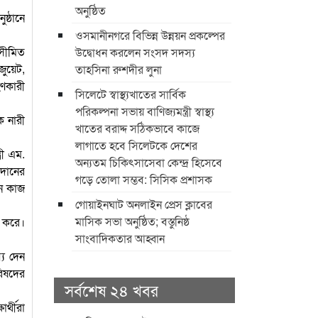
অনুষ্ঠিত
ষ্ঠানে
ওসমানীনগরে বিভিন্ন উন্নয়ন প্রকল্পের
 সীমিত
উদ্বোধন করলেন সংসদ সদস্য
জুয়েট,
তাহসিনা রুশদীর লুনা
হণকারী
সিলেটে স্বাস্থ্যখাতের সার্বিক
পরিকল্পনা সভায় বাণিজ্যমন্ত্রী স্বাস্থ্য
ক নারী
খাতের বরাদ্দ সঠিকভাবে কাজে
লাগাতে হবে সিলেটকে দেশের
রী এম.
অন্যতম চিকিৎসাসেবা কেন্দ্র হিসেবে
ঠদানের
গড়ে তোলা সম্ভব: সিসিক প্রশাসক
নে কাজ
​গোয়াইনঘাট অনলাইন প্রেস ক্লাবের
মাসিক সভা অনুষ্ঠিত; বস্তুনিষ্ঠ
ণ করে।
সাংবাদিকতার আহ্বান
্য দেন
রিষদের
সর্বশেষ ২৪ খবর
ার্থীরা