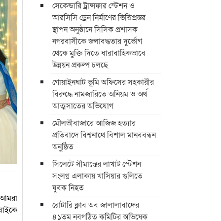
সেকেন্ডারি ট্রান্সফার স্টেশন ও
আরসিসি ড্রেন নির্মাণের ভিত্তিপ্রস্তর
স্থাপন অনুষ্ঠানে সিসিক প্রশাসক
নগরবাসীকে জলাবদ্ধতার দুর্ভোগ
থেকে মুক্তি দিতে ধারাবাহিকভাবে
উন্নয়ন প্রকল্প চলছে
গোয়াইনঘাট ভূমি অফিসের সহকারীর
বিরুদ্ধে নামজারিতে অনিয়ম ও অর্থ
আত্মসাতের অভিযোগ
মৌলভীবাজারে আজিজ হত্যার
প্রতিবাদে বিশ্বনাথে বিশাল মানববন্ধন
অনুষ্ঠিত
সিলেটে সীমান্তের লাখাট স্টেশন
সংলগ্ন এলাকায় খাসিয়ার গুলিতে
যুবক নিহত
ু আমরা
রোটারি ক্লাব অব জালালাবাদের
সবাইকে
৪১তম নবগঠিত কমিটির অভিষেক