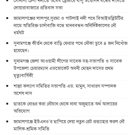
সোনালী চেলা নদীতে অবৈধ ড্রেজারে বালু উত্তোলন বন্ধের দাবিতে
দোয়ারাবাজারে প্রতিবাদ সভা
জামালগঞ্জের লালপুর,সুরমা ও পাটলাই নদী পথে বিআইডব্লিউটির
নামে অতিরিক্ত চাদাঁবাজি বন্ধে মানববন্ধন-অনির্দিষ্টকালের নৌ
ধর্মঘট
সুনামগঞ্জে কীর্তন থেকে বাড়ি ফেরার পথে নৌকা ডুবে ৪ জন নিখোঁজ
হয়েছেন।
সুনামগঞ্জ জেলা আওয়ামী লীগের সাবেক সহ-সভাপতি ও সাবেক
উপজেলা চেয়ারম্যান এডভোকেট অবনী মোহন দাসের প্রথম
মৃত্যুবার্ষিকী
শাল্লা কল্যাণ সমিতির সভাপতি এড. মামুন, সাধারণ সম্পাদক
অশেষ দাস
ছাতকে নোঙর করা নৌযান থেকে নানা অজুহাতে অর্থ আদায়ের
অভিযোগ
জামালগঞ্জে ইউএনও’র ছাপিয়ে দেয়া নতুন রেট প্রত্যাহার করল নৌ
মালিক-শ্রমিক সমিতি