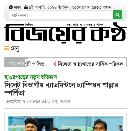
ঢাকা
৯ই আগস্ট, ২০২৬ খ্রিস্টাব্দ
|
২৫শে শ্রাবণ, ১৪৩৩ বঙ্গাব্দ
মেনু
রোপণ কর্মসূচী পালিত
শিরোনাম
সিলেটে স্বাস্থ্যখাতের সার্বিক পরিকল্পনা 
্ট্রমন্ত্রী
সিসিকের পাঁচ ওয়ার্ডে এক হাজার গাছের চারা বিতরণ
হাওরপাড়ের নতুন ইতিহাস
সিলেট বিভাগীয় ব্যাডমিন্টনে চ্যাম্পিয়ন শাল্লার
স্পর্শিতা
প্রকাশিত: 6:13 PM, May 23, 2026