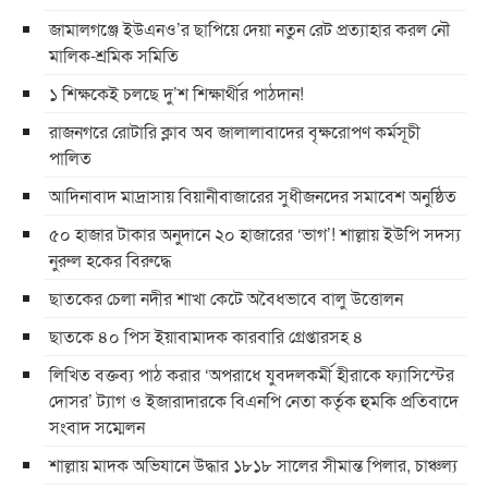
জামালগঞ্জে ইউএনও’র ছাপিয়ে দেয়া নতুন রেট প্রত্যাহার করল নৌ
মালিক-শ্রমিক সমিতি
১ শিক্ষকেই চলছে দু’শ শিক্ষার্থীর পাঠদান!
রাজনগরে রোটারি ক্লাব অব জালালাবাদের বৃক্ষরোপণ কর্মসূচী
পালিত
আদিনাবাদ মাদ্রাসায় বিয়ানীবাজারের সুধীজনদের সমাবেশ অনুষ্ঠিত
৫০ হাজার টাকার অনুদানে ২০ হাজারের ‘ভাগ’! শাল্লায় ইউপি সদস্য
নুরুল হকের বিরুদ্ধে
ছাতকের চেলা নদীর শাখা কেটে অবৈধভাবে বালু উত্তোলন
ছাতকে ৪০ পিস ইয়াবামাদক কারবারি গ্রেপ্তারসহ ৪
লিখিত বক্তব্য পাঠ করার ‘অপরাধে যুবদলকর্মী হীরাকে ফ্যাসিস্টের
দোসর’ ট্যাগ ও ইজারাদারকে বিএনপি নেতা কর্তৃক হুমকি প্রতিবাদে
সংবাদ সম্মেলন
শাল্লায় মাদক অভিযানে উদ্ধার ১৮১৮ সালের সীমান্ত পিলার, চাঞ্চল্য