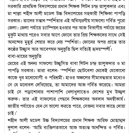
সরকারি প্রাথমিক বিদ্যালয়ের প্রধান শিক্ষক লিটন চন্দ্র তালুকদার এবং
মা শাল্লা শহীদ আলী মডেল উচ্চ বিদ্যালয়ের সহকারী শিক্ষিকা পাপড়ি
সরকার। তাদের সন্তান স্পর্শিতার এই অবিস্মরণীয় সাফল্যে গর্বিত পুরো
জেলা। জেলা পর্যায়ে চ্যাম্পিয়ন হওয়ার পর আজ বিভাগীয় পর্যায়ে জয়ের
মুকুট মাথায় পরেও সবার আগে ফোনে তার প্রিয় শিক্ষকদের সাথে সেই
আনন্দের মুহূর্ত শেয়ার করে নেয় স্পর্শিতা। ফোনের অপর প্রান্তে তার
কণ্ঠের উচ্ছ্বাস আর আবেগঘন অনুভূতি ছিল সত্যিই হৃদয়স্পর্শী।
বাবা-মায়ের অনুভূতি
মেয়ের এই অনন্য সাফল্যে উচ্ছ্বসিত বাবা লিটন চন্দ্র তালুকদার ও মা
পাপড়ি সরকার। তারা বলেন- ‘স্পর্শিতা ছোটবেলা থেকেই যেকোনো
কাজে খুব মনোযোগী ও পরিশ্রমী। হাওর অঞ্চলের সীমাবদ্ধতার মধ্যেও
সে যে মনোবল দেখিয়েছে, তা আমাদের আজ গর্বিত করেছে। আমরা
চাই সে পড়াশোনার পাশাপাশি খেলাধুলাতেও দেশের মুখ উজ্জ্বল
করুক। তার এই সাফল্যের পেছনে শিক্ষকদের অবদান অনস্বীকার্য।
জাতীয় পর্যায়েও যেন সে ভালো করতে পারে, সেজন্য সবার কাছে দোয়া
চাই।’
শহীদ আলী মডেল উচ্চ বিদ্যালয়ের প্রধান শিক্ষক আরিফ মোহাম্মদ
দুলাল বলেন- ‘আমি ব্যক্তিগতভাবে আজ অত্যন্ত আনন্দিত ও গর্বিত।