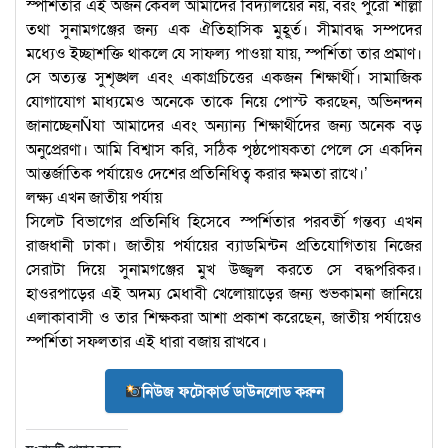
স্পর্শিতার এই অর্জন কেবল আমাদের বিদ্যালয়ের নয়, বরং পুরো শাল্লা
তথা সুনামগঞ্জের জন্য এক ঐতিহাসিক মুহূর্ত। সীমাবদ্ধ সম্পদের
মধ্যেও ইচ্ছাশক্তি থাকলে যে সাফল্য পাওয়া যায়, স্পর্শিতা তার প্রমাণ।
সে অত্যন্ত সুশৃঙ্খল এবং একাগ্রচিত্তের একজন শিক্ষার্থী। সামাজিক
যোগাযোগ মাধ্যমেও অনেকে তাকে নিয়ে পোস্ট করছেন, অভিনন্দন
জানাচ্ছেনÑযা আমাদের এবং অন্যান্য শিক্ষার্থীদের জন্য অনেক বড়
অনুপ্রেরণা। আমি বিশ্বাস করি, সঠিক পৃষ্ঠপোষকতা পেলে সে একদিন
আন্তর্জাতিক পর্যায়েও দেশের প্রতিনিধিত্ব করার ক্ষমতা রাখে।’
লক্ষ্য এখন জাতীয় পর্যায়
সিলেট বিভাগের প্রতিনিধি হিসেবে স্পর্শিতার পরবর্তী গন্তব্য এখন
রাজধানী ঢাকা। জাতীয় পর্যায়ের ব্যাডমিন্টন প্রতিযোগিতায় নিজের
সেরাটা দিয়ে সুনামগঞ্জের মুখ উজ্জ্বল করতে সে বদ্ধপরিকর।
হাওরপাড়ের এই অদম্য মেধাবী খেলোয়াড়ের জন্য শুভকামনা জানিয়ে
এলাকাবাসী ও তার শিক্ষকরা আশা প্রকাশ করেছেন, জাতীয় পর্যায়েও
স্পর্শিতা সফলতার এই ধারা বজায় রাখবে।
নিউজ ফটোকার্ড ডাউনলোড করুন