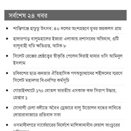
সর্বশেষ ২৪ খবর
শান্তিগঞ্জে হাডুডু উৎসব: ৪০ দলের অংশগ্রহণে মুখর জয়কলস গ্রাম
হাদারপাড় বালুমহালের ইজারা এলাকায় প্রশাসনের অভিযান, ৩টি
বালুবাহী বডি ক্ষতিগ্রস্ত, আটক ৮
সিলেট রেঞ্জের শ্রেষ্ঠত্বের স্বীকৃতি পেলেন দিরাই থানার ওসি আমিনুল
ইসলাম
চব্বিশের ছাত্র-জনতার ঐতিহাসিক গণঅভ্যুত্থানের শহীদদের স্মরণে
সিলেট মহানগর বিএনপির কর্মসূচি
গোয়াইনঘাটে ১৭০ বোতল ভারতীয় এসকাফ কফ সিরাপ উদ্ধার,
গ্রেপ্তার ১
সোনালী চেলা নদীতে অবৈধ ড্রেজারে বালু উত্তোলন বন্ধের দাবিতে
দোয়ারাবাজারে প্রতিবাদ সভা
ওসমানীনগরে সার্ভেয়ারের নির্দেশে মালিকানাধীন দেয়াল ভাংচুরের