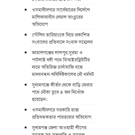
ওসমানীনগরে সার্ভেয়ারের নির্দেশে
মালিকানাধীন দেয়াল ভাংচুরের
অভিযোগ
স্টেলিন তারিয়াংকে নিয়ে প্রকাশিত
সংবাদের প্রতিবাদে সংবাদ সম্মেলন
জামালগঞ্জের লালপুর,সুরমা ও
পাটলাই নদী পথে বিআইডব্লিউটির
নামে অতিরিক্ত চাদাঁবাজি বন্ধে
মানববন্ধন-অনির্দিষ্টকালের নৌ ধর্মঘট
সুনামগঞ্জে কীর্তন থেকে বাড়ি ফেরার
পথে নৌকা ডুবে ৪ জন নিখোঁজ
হয়েছেন।
ওসমানীনগরে সরকারি রাস্তা
প্রতিবন্ধকতার পায়তারার অভিযোগ
সুনামগঞ্জ জেলা আওয়ামী লীগের
সাবেক সহ-সভাপতি ও সাবেক