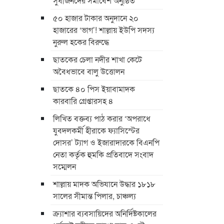
সুধীজনদের সমাবেশ অনুষ্ঠিত
৫০ হাজার টাকার অনুদানে ২০
হাজারের ‘ভাগ’! শাল্লায় ইউপি সদস্য
নুরুল হকের বিরুদ্ধে
ছাতকের চেলা নদীর শাখা কেটে
অবৈধভাবে বালু উত্তোলন
ছাতকে ৪০ পিস ইয়াবামাদক
কারবারি গ্রেপ্তারসহ ৪
লিখিত বক্তব্য পাঠ করার ‘অপরাধে
যুবদলকর্মী হীরাকে ফ্যাসিস্টের
দোসর’ ট্যাগ ও ইজারাদারকে বিএনপি
নেতা কর্তৃক হুমকি প্রতিবাদে সংবাদ
সম্মেলন
শাল্লায় মাদক অভিযানে উদ্ধার ১৮১৮
সালের সীমান্ত পিলার, চাঞ্চল্য
ক্র্যাশার ব্যবসায়িদের অনির্দিষ্টকালের