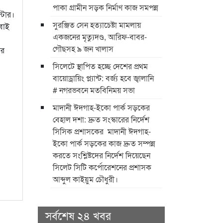
পাকা গ্রামীন সড়ক নির্মাণ কাজ সমপন্ন
্টার।
সুরঞ্জিত সেন হত্যাচেষ্টা মামলায়
বাই
একজনের মৃত্যুদণ্ড, আরিফ-বাবর-
গৌছসহ ৯ জন খালাস
ার
​সিলেটে স্থাপিত হচ্ছে দেশের প্রথম
বায়োড্রায়িং প্ল্যান্ট: বর্জ্য হবে জ্বালানি ​
# নগরভবনে মতবিনিময় সভা
​মাদানী ঈদগাহ-ইকো পার্ক সড়কের
বেহাল দশা: দ্রুত সংস্কারের নির্দেশ
সিসিক প্রশাসকের ​ ​মাদানী ঈদগাহ-
ইকো পার্ক সড়কের কাজ দ্রুত সম্পন্ন
করতে সংশ্লিষ্টদের নির্দেশ দিয়েছেন
সিলেট সিটি কর্পোরেশনের প্রশাসক
আব্দুল কাইয়ুম চৌধুরী।
সর্বশেষ ২৪ খবর