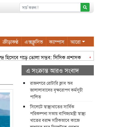
ক্রীড়াকণ্ঠ
এক্সক্লুসিভ
ক্যাম্পাস
আরো
হিসেবে গড়ে তোলা সম্ভব: সিসিক প্রশাসক
গণমাধ্যমের তথ্য বিকৃত হলে ব
ক নাগরিক সুবিধা করতে কাজ করছে সিসিক: সিসিক প্রশাসক হোল্ডিং ট্য
এ সংক্রান্ত আরও সংবাদ
রাজনগরে রোটারি ক্লাব অব
জালালাবাদের বৃক্ষরোপণ কর্মসূচী
পালিত
সিলেটে স্বাস্থ্যখাতের সার্বিক
পরিকল্পনা সভায় বাণিজ্যমন্ত্রী স্বাস্থ্য
খাতের বরাদ্দ সঠিকভাবে কাজে
লাগাতে হবে সিলেটকে দেশের