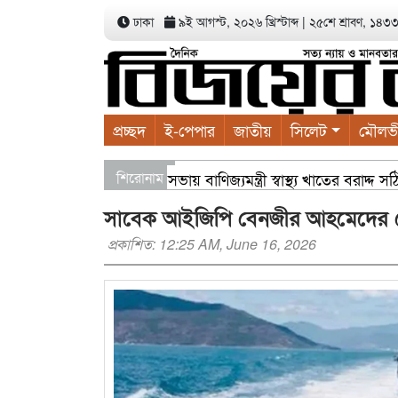
ঢাকা
৯ই আগস্ট, ২০২৬ খ্রিস্টাব্দ
|
২৫শে শ্রাবণ, ১৪৩৩ ব
প্রচ্ছদ
ই-পেপার
জাতীয়
সিলেট
মৌলভ
খাতের সার্বিক পরিকল্পনা সভায় বাণিজ্যমন্ত্রী স্বাস্থ্য খাতের বরাদ্দ
শিরোনাম
য়ার্ডে এক হাজার গাছের চারা বিতরণ যার যেখানে খালি জায়গা আছে, গ
সাবেক আইজিপি বেনজীর আহমেদের গ্রেপ
প্রকাশিত: 12:25 AM, June 16, 2026