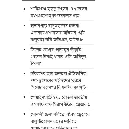
শান্তিগঞ্জে হাডুডু উৎসব: ৪০ দলের
অংশগ্রহণে মুখর জয়কলস গ্রাম
হাদারপাড় বালুমহালের ইজারা
এলাকায় প্রশাসনের অভিযান, ৩টি
বালুবাহী বডি ক্ষতিগ্রস্ত, আটক ৮
সিলেট রেঞ্জের শ্রেষ্ঠত্বের স্বীকৃতি
পেলেন দিরাই থানার ওসি আমিনুল
ইসলাম
চব্বিশের ছাত্র-জনতার ঐতিহাসিক
গণঅভ্যুত্থানের শহীদদের স্মরণে
সিলেট মহানগর বিএনপির কর্মসূচি
গোয়াইনঘাটে ১৭০ বোতল ভারতীয়
এসকাফ কফ সিরাপ উদ্ধার, গ্রেপ্তার ১
সোনালী চেলা নদীতে অবৈধ ড্রেজারে
বালু উত্তোলন বন্ধের দাবিতে
দোয়ারাবাজারে প্রতিবাদ সভা