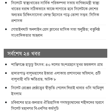
সিলেটে স্বাস্থ্যখাতের সার্বিক পরিকল্পনা সভায় বাণিজ্যমন্ত্রী স্বাস্থ্য
খাতের বরাদ্দ সঠিকভাবে কাজে লাগাতে হবে সিলেটকে দেশের
অন্যতম চিকিৎসাসেবা কেন্দ্র হিসেবে গড়ে তোলা সম্ভব: সিসিক
প্রশাসক
​গোয়াইনঘাট অনলাইন প্রেস ক্লাবের মাসিক সভা অনুষ্ঠিত; বস্তুনিষ্ঠ
সাংবাদিকতার আহ্বান
সর্বশেষ ২৪ খবর
শান্তিগঞ্জে হাডুডু উৎসব: ৪০ দলের অংশগ্রহণে মুখর জয়কলস গ্রাম
হাদারপাড় বালুমহালের ইজারা এলাকায় প্রশাসনের অভিযান, ৩টি
বালুবাহী বডি ক্ষতিগ্রস্ত, আটক ৮
সিলেট রেঞ্জের শ্রেষ্ঠত্বের স্বীকৃতি পেলেন দিরাই থানার ওসি আমিনুল
ইসলাম
চব্বিশের ছাত্র-জনতার ঐতিহাসিক গণঅভ্যুত্থানের শহীদদের স্মরণে
সিলেট মহানগর বিএনপির কর্মসূচি