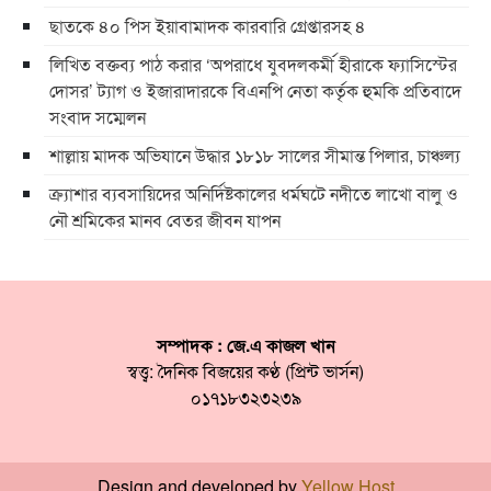
ছাতকে ৪০ পিস ইয়াবামাদক কারবারি গ্রেপ্তারসহ ৪
লিখিত বক্তব্য পাঠ করার ‘অপরাধে যুবদলকর্মী হীরাকে ফ্যাসিস্টের
দোসর’ ট্যাগ ও ইজারাদারকে বিএনপি নেতা কর্তৃক হুমকি প্রতিবাদে
সংবাদ সম্মেলন
শাল্লায় মাদক অভিযানে উদ্ধার ১৮১৮ সালের সীমান্ত পিলার, চাঞ্চল্য
ক্র্যাশার ব্যবসায়িদের অনির্দিষ্টকালের ধর্মঘটে নদীতে লাখো বালু ও
নৌ শ্রমিকের মানব বেতর জীবন যাপন
সম্পাদক : জে.এ কাজল খান
স্বত্ত্ব: দৈনিক বিজয়ের কণ্ঠ (প্রিন্ট ভার্সন)
০১৭১৮৩২৩২৩৯
Design and developed by
Yellow Host