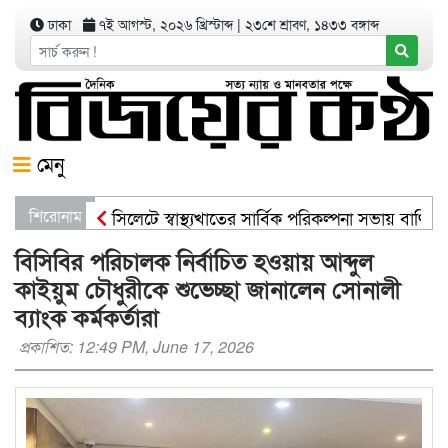
ঢাকা
৭ই আগস্ট, ২০২৬ খ্রিস্টাব্দ
|
২৩শে শ্রাবণ, ১৪৩৩ বঙ্গাব্দ
মেনু
শিরোনাম
সিলেটে স্বাস্থ্যখাতের সার্বিক পরিকল্পনা সভায় বাণিজ্যম
সিসিকের পাঁচ ওয়ার্ডে এক হাজার গাছের চারা বিতরণ য
বিসিবির পরিচালক নির্বাচিত হওয়ায় আব্দুল
কাইয়ুম চৌধুরীকে শুভেচ্ছা জানালেন সোনালী
ব্যাংক কর্মকর্তারা
প্রকাশিত: 12:49 PM, June 17, 2026