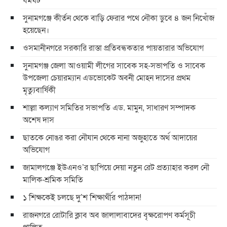
সুনামগঞ্জে কীর্তন থেকে বাড়ি ফেরার পথে নৌকা ডুবে ৪ জন নিখোঁজ
হয়েছেন।
ওসমানীনগরে সরকারি রাস্তা প্রতিবন্ধকতার পায়তারার অভিযোগ
সুনামগঞ্জ জেলা আওয়ামী লীগের সাবেক সহ-সভাপতি ও সাবেক
উপজেলা চেয়ারম্যান এডভোকেট অবনী মোহন দাসের প্রথম
মৃত্যুবার্ষিকী
শাল্লা কল্যাণ সমিতির সভাপতি এড. মামুন, সাধারণ সম্পাদক
অশেষ দাস
ছাতকে নোঙর করা নৌযান থেকে নানা অজুহাতে অর্থ আদায়ের
অভিযোগ
জামালগঞ্জে ইউএনও’র ছাপিয়ে দেয়া নতুন রেট প্রত্যাহার করল নৌ
মালিক-শ্রমিক সমিতি
১ শিক্ষকেই চলছে দু’শ শিক্ষার্থীর পাঠদান!
রাজনগরে রোটারি ক্লাব অব জালালাবাদের বৃক্ষরোপণ কর্মসূচী
পালিত