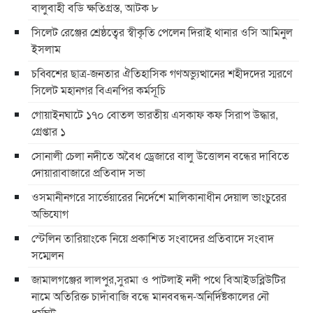
বালুবাহী বডি ক্ষতিগ্রস্ত, আটক ৮
সিলেট রেঞ্জের শ্রেষ্ঠত্বের স্বীকৃতি পেলেন দিরাই থানার ওসি আমিনুল
ইসলাম
চব্বিশের ছাত্র-জনতার ঐতিহাসিক গণঅভ্যুত্থানের শহীদদের স্মরণে
সিলেট মহানগর বিএনপির কর্মসূচি
গোয়াইনঘাটে ১৭০ বোতল ভারতীয় এসকাফ কফ সিরাপ উদ্ধার,
গ্রেপ্তার ১
সোনালী চেলা নদীতে অবৈধ ড্রেজারে বালু উত্তোলন বন্ধের দাবিতে
দোয়ারাবাজারে প্রতিবাদ সভা
ওসমানীনগরে সার্ভেয়ারের নির্দেশে মালিকানাধীন দেয়াল ভাংচুরের
অভিযোগ
স্টেলিন তারিয়াংকে নিয়ে প্রকাশিত সংবাদের প্রতিবাদে সংবাদ
সম্মেলন
জামালগঞ্জের লালপুর,সুরমা ও পাটলাই নদী পথে বিআইডব্লিউটির
নামে অতিরিক্ত চাদাঁবাজি বন্ধে মানববন্ধন-অনির্দিষ্টকালের নৌ
ধর্মঘট