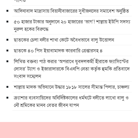
আদিনাবাদ মাদ্রাসায় বিয়ানীবাজারের সুধীজনদের সমাবেশ অনুষ্ঠিত
৫০ হাজার টাকার অনুদানে ২০ হাজারের ‘ভাগ’! শাল্লায় ইউপি সদস্য
নুরুল হকের বিরুদ্ধে
ছাতকের চেলা নদীর শাখা কেটে অবৈধভাবে বালু উত্তোলন
ছাতকে ৪০ পিস ইয়াবামাদক কারবারি গ্রেপ্তারসহ ৪
লিখিত বক্তব্য পাঠ করার ‘অপরাধে যুবদলকর্মী হীরাকে ফ্যাসিস্টের
দোসর’ ট্যাগ ও ইজারাদারকে বিএনপি নেতা কর্তৃক হুমকি প্রতিবাদে
সংবাদ সম্মেলন
শাল্লায় মাদক অভিযানে উদ্ধার ১৮১৮ সালের সীমান্ত পিলার, চাঞ্চল্য
ক্র্যাশার ব্যবসায়িদের অনির্দিষ্টকালের ধর্মঘটে নদীতে লাখো বালু ও
নৌ শ্রমিকের মানব বেতর জীবন যাপন