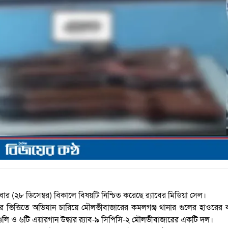
ার (২৮ ডিসেম্বর) বিকালে বিষয়টি নিশ্চিত করেছে র‌্যাবের মিডিয়া সেল।
র ভিত্তিতে অভিযান চারিয়ে মৌলভীবাজারের কমলগঞ্জ থানার গুলের হাওরের
 গুলি ও ৬টি এয়ারগান উদ্ধার র‌্যাব-৯ সিপিসি-২ মৌলভীবাজারের একটি দল।