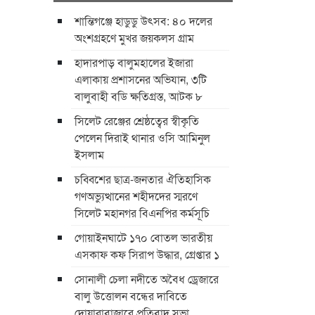
শান্তিগঞ্জে হাডুডু উৎসব: ৪০ দলের
অংশগ্রহণে মুখর জয়কলস গ্রাম
হাদারপাড় বালুমহালের ইজারা
এলাকায় প্রশাসনের অভিযান, ৩টি
বালুবাহী বডি ক্ষতিগ্রস্ত, আটক ৮
সিলেট রেঞ্জের শ্রেষ্ঠত্বের স্বীকৃতি
পেলেন দিরাই থানার ওসি আমিনুল
ইসলাম
চব্বিশের ছাত্র-জনতার ঐতিহাসিক
গণঅভ্যুত্থানের শহীদদের স্মরণে
সিলেট মহানগর বিএনপির কর্মসূচি
গোয়াইনঘাটে ১৭০ বোতল ভারতীয়
এসকাফ কফ সিরাপ উদ্ধার, গ্রেপ্তার ১
সোনালী চেলা নদীতে অবৈধ ড্রেজারে
বালু উত্তোলন বন্ধের দাবিতে
দোয়ারাবাজারে প্রতিবাদ সভা