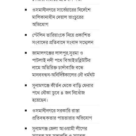
ওসমানীনগরে সার্ভেয়ারের নির্দেশে
মালিকানাধীন দেয়াল ভাংচুরের
অভিযোগ
স্টেলিন তারিয়াংকে নিয়ে প্রকাশিত
সংবাদের প্রতিবাদে সংবাদ সম্মেলন
জামালগঞ্জের লালপুর,সুরমা ও
পাটলাই নদী পথে বিআইডব্লিউটির
নামে অতিরিক্ত চাদাঁবাজি বন্ধে
মানববন্ধন-অনির্দিষ্টকালের নৌ ধর্মঘট
সুনামগঞ্জে কীর্তন থেকে বাড়ি ফেরার
পথে নৌকা ডুবে ৪ জন নিখোঁজ
হয়েছেন।
ওসমানীনগরে সরকারি রাস্তা
প্রতিবন্ধকতার পায়তারার অভিযোগ
সুনামগঞ্জ জেলা আওয়ামী লীগের
সাবেক সহ-সভাপতি ও সাবেক