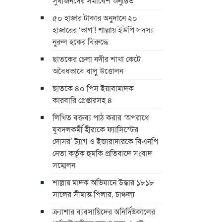
সুধীজনদের সমাবেশ অনুষ্ঠিত
৫০ হাজার টাকার অনুদানে ২০
হাজারের ‘ভাগ’! শাল্লায় ইউপি সদস্য
নুরুল হকের বিরুদ্ধে
ছাতকের চেলা নদীর শাখা কেটে
অবৈধভাবে বালু উত্তোলন
ছাতকে ৪০ পিস ইয়াবামাদক
কারবারি গ্রেপ্তারসহ ৪
লিখিত বক্তব্য পাঠ করার ‘অপরাধে
যুবদলকর্মী হীরাকে ফ্যাসিস্টের
দোসর’ ট্যাগ ও ইজারাদারকে বিএনপি
নেতা কর্তৃক হুমকি প্রতিবাদে সংবাদ
সম্মেলন
শাল্লায় মাদক অভিযানে উদ্ধার ১৮১৮
সালের সীমান্ত পিলার, চাঞ্চল্য
ক্র্যাশার ব্যবসায়িদের অনির্দিষ্টকালের