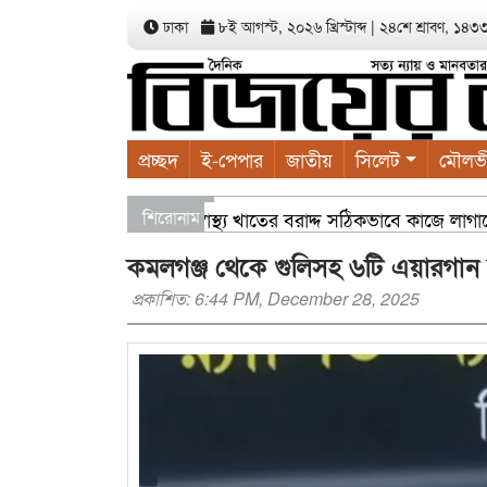
ঢাকা
৮ই আগস্ট, ২০২৬ খ্রিস্টাব্দ
|
২৪শে শ্রাবণ, ১৪৩৩ ব
প্রচ্ছদ
ই-পেপার
জাতীয়
সিলেট
মৌলভ
িকল্পনা সভায় বাণিজ্যমন্ত্রী স্বাস্থ্য খাতের বরাদ্দ সঠিকভাবে কাজে লা
শিরোনাম
 গাছের চারা বিতরণ যার যেখানে খালি জায়গা আছে, গাছ লাগান — আব্দ
কমলগঞ্জ থেকে গুলিসহ ৬টি এয়ারগান উদ
প্রকাশিত: 6:44 PM, December 28, 2025