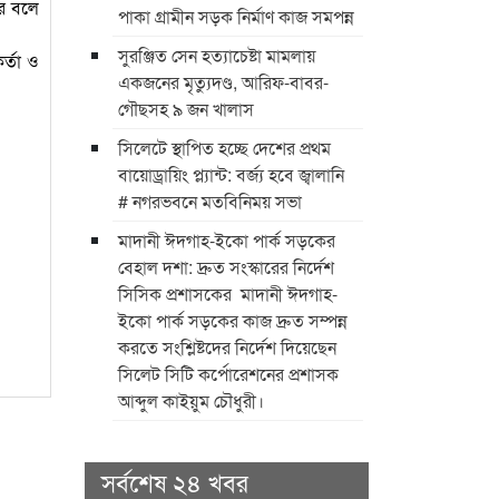
রে বলে
পাকা গ্রামীন সড়ক নির্মাণ কাজ সমপন্ন
সুরঞ্জিত সেন হত্যাচেষ্টা মামলায়
র্তা ও
একজনের মৃত্যুদণ্ড, আরিফ-বাবর-
গৌছসহ ৯ জন খালাস
​সিলেটে স্থাপিত হচ্ছে দেশের প্রথম
বায়োড্রায়িং প্ল্যান্ট: বর্জ্য হবে জ্বালানি ​
# নগরভবনে মতবিনিময় সভা
​মাদানী ঈদগাহ-ইকো পার্ক সড়কের
বেহাল দশা: দ্রুত সংস্কারের নির্দেশ
সিসিক প্রশাসকের ​ ​মাদানী ঈদগাহ-
ইকো পার্ক সড়কের কাজ দ্রুত সম্পন্ন
করতে সংশ্লিষ্টদের নির্দেশ দিয়েছেন
সিলেট সিটি কর্পোরেশনের প্রশাসক
আব্দুল কাইয়ুম চৌধুরী।
সর্বশেষ ২৪ খবর