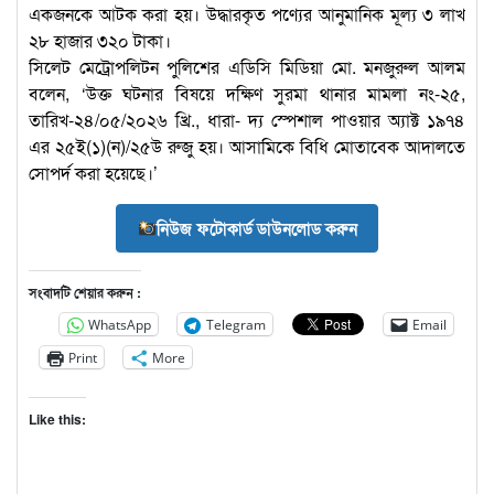
একজনকে আটক করা হয়। উদ্ধারকৃত পণ্যের আনুমানিক মূল্য ৩ লাখ
২৮ হাজার ৩২০ টাকা।
সিলেট মেট্রোপলিটন পুলিশের এডিসি মিডিয়া মো. মনজুরুল আলম
বলেন, ‘উক্ত ঘটনার বিষয়ে দক্ষিণ সুরমা থানার মামলা নং-২৫,
তারিখ-২৪/০৫/২০২৬ খ্রি., ধারা- দ্য স্পেশাল পাওয়ার অ্যাক্ট ১৯৭৪
এর ২৫ই(১)(ন)/২৫উ রুজু হয়। আসামিকে বিধি মোতাবেক আদালতে
সোপর্দ করা হয়েছে।’
নিউজ ফটোকার্ড ডাউনলোড করুন
সংবাদটি শেয়ার করুন :
WhatsApp
Telegram
Email
Print
More
Like this: