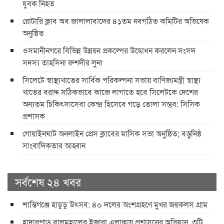
যুবক নিহত
রোটারি ক্লাব অব জালালাবাদের ৪১তম নবগঠিত কমিটির অভিষেক
অনুষ্ঠিত
ওসমানীনগরে বিভিন্ন উন্নয়ন প্রকল্পের উদ্বোধন করলেন সংসদ
সদস্য তাহসিনা রুশদীর লুনা
সিলেটে স্বাস্থ্যখাতের সার্বিক পরিকল্পনা সভায় বাণিজ্যমন্ত্রী স্বাস্থ্য
খাতের বরাদ্দ সঠিকভাবে কাজে লাগাতে হবে সিলেটকে দেশের
অন্যতম চিকিৎসাসেবা কেন্দ্র হিসেবে গড়ে তোলা সম্ভব: সিসিক
প্রশাসক
​গোয়াইনঘাট অনলাইন প্রেস ক্লাবের মাসিক সভা অনুষ্ঠিত; বস্তুনিষ্ঠ
সাংবাদিকতার আহ্বান
সর্বশেষ ২৪ খবর
শান্তিগঞ্জে হাডুডু উৎসব: ৪০ দলের অংশগ্রহণে মুখর জয়কলস গ্রাম
হাদারপাড় বালুমহালের ইজারা এলাকায় প্রশাসনের অভিযান, ৩টি