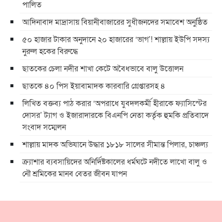
পালিত
আদিনাবাদ মাদ্রাসায় বিয়ানীবাজারের সুধীজনদের সমাবেশ অনুষ্ঠিত
৫০ হাজার টাকার অনুদানে ২০ হাজারের ‘ভাগ’! শাল্লায় ইউপি সদস্য
নুরুল হকের বিরুদ্ধে
ছাতকের চেলা নদীর শাখা কেটে অবৈধভাবে বালু উত্তোলন
ছাতকে ৪০ পিস ইয়াবামাদক কারবারি গ্রেপ্তারসহ ৪
লিখিত বক্তব্য পাঠ করার ‘অপরাধে যুবদলকর্মী হীরাকে ফ্যাসিস্টের
দোসর’ ট্যাগ ও ইজারাদারকে বিএনপি নেতা কর্তৃক হুমকি প্রতিবাদে
সংবাদ সম্মেলন
শাল্লায় মাদক অভিযানে উদ্ধার ১৮১৮ সালের সীমান্ত পিলার, চাঞ্চল্য
ক্র্যাশার ব্যবসায়িদের অনির্দিষ্টকালের ধর্মঘটে নদীতে লাখো বালু ও
নৌ শ্রমিকের মানব বেতর জীবন যাপন