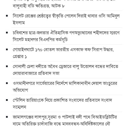
বালুবাহী বডি ক্ষতিগ্রস্ত, আটক ৮
সিলেট রেঞ্জের শ্রেষ্ঠত্বের স্বীকৃতি পেলেন দিরাই থানার ওসি আমিনুল
ইসলাম
চব্বিশের ছাত্র-জনতার ঐতিহাসিক গণঅভ্যুত্থানের শহীদদের স্মরণে
সিলেট মহানগর বিএনপির কর্মসূচি
গোয়াইনঘাটে ১৭০ বোতল ভারতীয় এসকাফ কফ সিরাপ উদ্ধার,
গ্রেপ্তার ১
সোনালী চেলা নদীতে অবৈধ ড্রেজারে বালু উত্তোলন বন্ধের দাবিতে
দোয়ারাবাজারে প্রতিবাদ সভা
ওসমানীনগরে সার্ভেয়ারের নির্দেশে মালিকানাধীন দেয়াল ভাংচুরের
অভিযোগ
স্টেলিন তারিয়াংকে নিয়ে প্রকাশিত সংবাদের প্রতিবাদে সংবাদ
সম্মেলন
জামালগঞ্জের লালপুর,সুরমা ও পাটলাই নদী পথে বিআইডব্লিউটির
নামে অতিরিক্ত চাদাঁবাজি বন্ধে মানববন্ধন-অনির্দিষ্টকালের নৌ