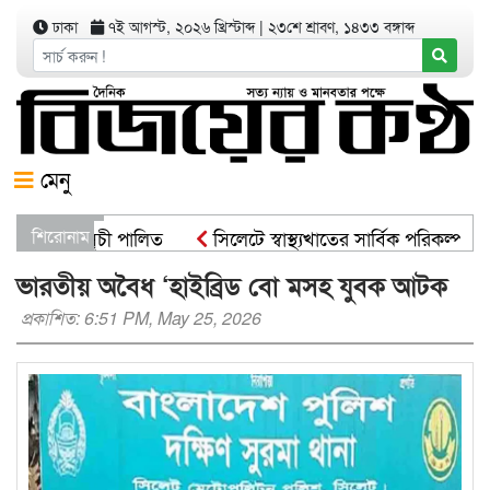
ঢাকা
৭ই আগস্ট, ২০২৬ খ্রিস্টাব্দ
|
২৩শে শ্রাবণ, ১৪৩৩ বঙ্গাব্দ
মেনু
রোপণ কর্মসূচী পালিত
শিরোনাম
সিলেটে স্বাস্থ্যখাতের সার্বিক পরিকল্পনা 
্ট্রমন্ত্রী
সিসিকের পাঁচ ওয়ার্ডে এক হাজার গাছের চারা বিতরণ
ভারতীয় অবৈধ ‘হাইব্রিড বো মসহ যুবক আটক
প্রকাশিত: 6:51 PM, May 25, 2026