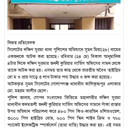
নিজস্ব প্রতিবেদক
সিলেটের দক্ষিণ সুরমা থানা পুলিশের অভিযানে সুমন মিয়া(২৮) নামের
একজনকে আটক করা হয়েছে। রবিবার (২৪ মে) বিকাল আনুমানিক
৪টার দিকে দক্ষিণ সুরমার জননী কুরিয়ার সার্ভিস অফিসের সামন থেকে
তাকে আটক করা হয়। এসময় তার কাছ থেকে ভারতীয় অবৈধ ‘হাইব্রিড
বো ম ও প্রায় সাড়ে ৩ লাখ টাকার পণ্য উদ্ধার ও জব্দ করা হয়েছে।
আটককৃত সুমন সিলেটের গোলাপগঞ্জ থানাধীন কালিকৃষ্ণপুর এলাকার
মো. মহরম আলীর ছেলে।
পুলিশ জানায়, গোপন সংবাদের ভিত্তিতে মহানগরীর দক্ষিণ সুরমা
থানাধীন কদমতলী জননী কুরিয়ার সার্ভিস অফিসের সামনে পাঁকা রাস্তার
উপর অভিযান পরিচালনা করে ৪৮০ পিস কিও-কারভিন ওলিভওয়েল,
৩০০০ পিস হাইব্রিড বোম, ৬০০ পিস স্কিন শাইন ক্রিম ও ৭৬০
প্যাকেট ইলেকট্রিক স্পার্কলের্স (তারা বাতি) উদ্ধার করা হয়। এই সময়