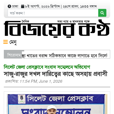
ঢাকা
৮ই আগস্ট, ২০২৬ খ্রিস্টাব্দ
|
২৪শে শ্রাবণ, ১৪৩৩ বঙ্গাব্দ
মেনু
ণিজ্যমন্ত্রী স্বাস্থ্য খাতের বরাদ্দ সঠিকভাবে কাজে লাগাতে হবে সিলেট
শিরোনাম
িতরণ যার যেখানে খালি জায়গা আছে, গাছ লাগান — আব্দুল কাইয়ুম চৌধ
সিলেট জেলা প্রেসক্লাবে সংবাদ সম্মেলনে অভিযোগ
সাজু-রাজুর দখল দারিত্বের কাছে অসহায় প্রবাসী
প্রকাশিত: 11:54 PM, June 1, 2026