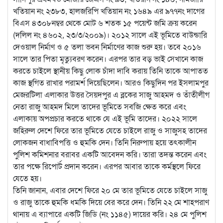
খতিয়ান নং ২৩৮৩, হালজরিপি খতিয়ান নং ১৬৪৯ এর ৯৭৭নং দাগের
বিএস ৪৩০৮নম্বর থেকে মোট ৬ শতক ১৫ পয়েন্ট জমি ক্রয় করেন
(দলিল নং ৪৬০২, ২৩/৩/২০০৯)। ২০১২ সালে এই ভূমিতে বাউন্ডারি
দেওয়াল নির্মাণ ও ৫ তলা ভবন নির্মাণের কাজ শুরু হয়। তবে ২০১৬
সালে তার পিতা মৃত্যুবরণ করেন। এরপর তার বড় ভাই সেখানে কাজ
করতে চাইলে স্থানীয় কিছু লোক চাঁদা দাবি করায় তিনি তাকে আপাতত
কাজ স্থগিত রাখার পরামর্শ দিয়েছিলেন। আরও কিছুদিন পর ইসলামপুর
মেজরটিলা এলাকার উত্তর সৈয়দপুর এ ব্লকের সাজু আহমদ ও তাঁতীলীগ
নেতা রাজু আহমদ মিলে তাদের ভূমিতে সবজি ক্ষেত করে এবং
এলাকায় অপপ্রচার করতে থাকে যে এই ভূমি তাদের। ২০২২ সালে
জহিরুল দেশে ফিরে তার ভূমিতে যেতে চাইলে রাজু ও সাজুসহ তাদের
লোকজন বাধাবিপত্তি ও হুমকি দেন। তিনি নিরুপায় হয়ে তৎকালীন
পুলিশ কমিশনার বরাবর একটি আবেদন করি। তারা তদন্ত করেন এবং
তার পক্ষে রিপোর্ট প্রদান করেন। এরপর আবার তাকে কর্মস্থলে ফিরে
যেতে হয়।
তিনি জানান, এবার দেশে ফিরে ২০ মে তার ভূমিতে যেতে চাইলে সাজু
ও রাজু তাকে হুমকি ধমকি দিয়ে বের করে দেন। তিনি ২২ মে শাহপরাণ
থানায় এ ব্যাপারে একটি জিডি (নং ১১৪৫) দায়ের করি। ২৪ মে পুলিশ