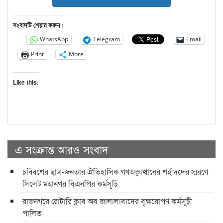
সংবাদটি শেয়ার করুন :
WhatsApp
Telegram
Email
Print
More
Like this:
এ সংক্রান্ত আরও সংবাদ
চব্বিশের ছাত্র-জনতার ঐতিহাসিক গণঅভ্যুত্থানের শহীদদের স্মরণে
সিলেট মহানগর বিএনপির কর্মসূচি
রাজনগরে রোটারি ক্লাব অব জালালাবাদের বৃক্ষরোপণ কর্মসূচী
পালিত