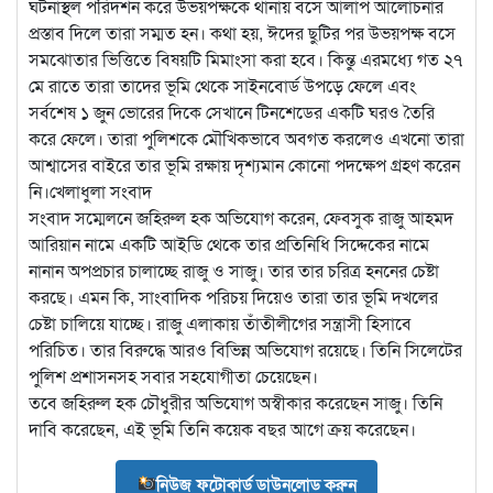
ঘটনাস্থল পরিদর্শন করে উভয়পক্ষকে থানায় বসে আলাপ আলোচনার
প্রস্তাব দিলে তারা সম্মত হন। কথা হয়, ঈদের ছুটির পর উভয়পক্ষ বসে
সমঝোতার ভিত্তিতে বিষয়টি মিমাংসা করা হবে। কিন্তু এরমধ্যে গত ২৭
মে রাতে তারা তাদের ভূমি থেকে সাইনবোর্ড উপড়ে ফেলে এবং
সর্বশেষ ১ জুন ভোরের দিকে সেখানে টিনশেডের একটি ঘরও তৈরি
করে ফেলে। তারা পুলিশকে মৌখিকভাবে অবগত করলেও এখনো তারা
আশ্বাসের বাইরে তার ভূমি রক্ষায় দৃশ্যমান কোনো পদক্ষেপ গ্রহণ করেন
নি।খেলাধুলা সংবাদ
সংবাদ সম্মেলনে জহিরুল হক অভিযোগ করেন, ফেবসুক রাজু আহমদ
আরিয়ান নামে একটি আইডি থেকে তার প্রতিনিধি সিদ্দেকের নামে
নানান অপপ্রচার চালাচ্ছে রাজু ও সাজু। তার তার চরিত্র হননের চেষ্টা
করছে। এমন কি, সাংবাদিক পরিচয় দিয়েও তারা তার ভূমি দখলের
চেষ্টা চালিয়ে যাচ্ছে। রাজু এলাকায় তাঁতীলীগের সন্ত্রাসী হিসাবে
পরিচিত। তার বিরুদ্ধে আরও বিভিন্ন অভিযোগ রয়েছে। তিনি সিলেটের
পুলিশ প্রশাসনসহ সবার সহযোগীতা চেয়েছেন।
তবে জহিরুল হক চৌধুরীর অভিযোগ অস্বীকার করেছেন সাজু। তিনি
দাবি করেছেন, এই ভূমি তিনি কয়েক বছর আগে ক্রয় করেছেন।
নিউজ ফটোকার্ড ডাউনলোড করুন