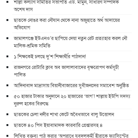
শাল্লা কল্যাণ সমিতির সভাপতি এড. মামুন, সাধারণ সম্পাদক
অশেষ দাস
ছাতকে নোঙর করা নৌযান থেকে নানা অজুহাতে অর্থ আদায়ের
অভিযোগ
জামালগঞ্জে ইউএনও’র ছাপিয়ে দেয়া নতুন রেট প্রত্যাহার করল নৌ
মালিক-শ্রমিক সমিতি
১ শিক্ষকেই চলছে দু’শ শিক্ষার্থীর পাঠদান!
রাজনগরে রোটারি ক্লাব অব জালালাবাদের বৃক্ষরোপণ কর্মসূচী
পালিত
আদিনাবাদ মাদ্রাসায় বিয়ানীবাজারের সুধীজনদের সমাবেশ অনুষ্ঠিত
৫০ হাজার টাকার অনুদানে ২০ হাজারের ‘ভাগ’! শাল্লায় ইউপি সদস্য
নুরুল হকের বিরুদ্ধে
ছাতকের চেলা নদীর শাখা কেটে অবৈধভাবে বালু উত্তোলন
ছাতকে ৪০ পিস ইয়াবামাদক কারবারি গ্রেপ্তারসহ ৪
লিখিত বক্তব্য পাঠ করার ‘অপরাধে যুবদলকর্মী হীরাকে ফ্যাসিস্টের