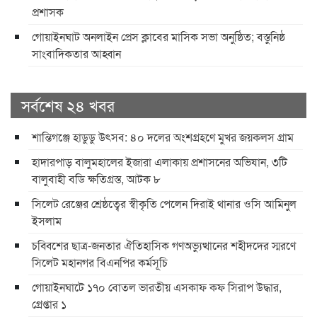
প্রশাসক
​গোয়াইনঘাট অনলাইন প্রেস ক্লাবের মাসিক সভা অনুষ্ঠিত; বস্তুনিষ্ঠ
সাংবাদিকতার আহ্বান
সর্বশেষ ২৪ খবর
শান্তিগঞ্জে হাডুডু উৎসব: ৪০ দলের অংশগ্রহণে মুখর জয়কলস গ্রাম
হাদারপাড় বালুমহালের ইজারা এলাকায় প্রশাসনের অভিযান, ৩টি
বালুবাহী বডি ক্ষতিগ্রস্ত, আটক ৮
সিলেট রেঞ্জের শ্রেষ্ঠত্বের স্বীকৃতি পেলেন দিরাই থানার ওসি আমিনুল
ইসলাম
চব্বিশের ছাত্র-জনতার ঐতিহাসিক গণঅভ্যুত্থানের শহীদদের স্মরণে
সিলেট মহানগর বিএনপির কর্মসূচি
গোয়াইনঘাটে ১৭০ বোতল ভারতীয় এসকাফ কফ সিরাপ উদ্ধার,
গ্রেপ্তার ১