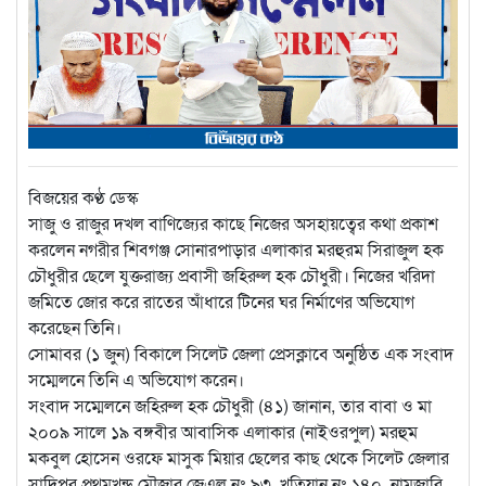
বিজয়ের কণ্ঠ ডেস্ক
সাজু ও রাজুর দখল বাণিজ্যের কাছে নিজের অসহায়ত্বের কথা প্রকাশ
করলেন নগরীর শিবগঞ্জ সোনারপাড়ার এলাকার মরহুরম সিরাজুল হক
চৌধুরীর ছেলে যুক্তরাজ্য প্রবাসী জহিরুল হক চৌধুরী। নিজের খরিদা
জমিতে জোর করে রাতের আঁধারে টিনের ঘর নির্মাণের অভিযোগ
করেছেন তিনি।
সোমাবর (১ জুন) বিকালে সিলেট জেলা প্রেসক্লাবে অনুষ্ঠিত এক সংবাদ
সম্মেলনে তিনি এ অভিযোগ করেন।
সংবাদ সম্মেলনে জহিরুল হক চৌধুরী (৪১) জানান, তার বাবা ও মা
২০০৯ সালে ১৯ বঙ্গবীর আবাসিক এলাকার (নাইওরপুল) মরহুম
মকবুল হোসেন ওরফে মাসুক মিয়ার ছেলের কাছ থেকে সিলেট জেলার
সাদিপুর প্রথমখন্ড মৌজার জেএল নং ৯৩, খতিয়ান নং ১৪০, নামজারি