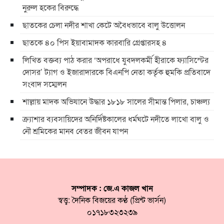
নুরুল হকের বিরুদ্ধে
ছাতকের চেলা নদীর শাখা কেটে অবৈধভাবে বালু উত্তোলন
ছাতকে ৪০ পিস ইয়াবামাদক কারবারি গ্রেপ্তারসহ ৪
লিখিত বক্তব্য পাঠ করার ‘অপরাধে যুবদলকর্মী হীরাকে ফ্যাসিস্টের
দোসর’ ট্যাগ ও ইজারাদারকে বিএনপি নেতা কর্তৃক হুমকি প্রতিবাদে
সংবাদ সম্মেলন
শাল্লায় মাদক অভিযানে উদ্ধার ১৮১৮ সালের সীমান্ত পিলার, চাঞ্চল্য
ক্র্যাশার ব্যবসায়িদের অনির্দিষ্টকালের ধর্মঘটে নদীতে লাখো বালু ও
নৌ শ্রমিকের মানব বেতর জীবন যাপন
সম্পাদক : জে.এ কাজল খান
স্বত্ত্ব: দৈনিক বিজয়ের কণ্ঠ (প্রিন্ট ভার্সন)
০১৭১৮৩২৩২৩৯