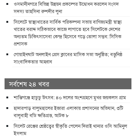
ওসমানীনগরে বিভিন্ন উন্নয়ন প্রকল্পের উদ্বোধন করলেন সংসদ
সদস্য তাহসিনা রুশদীর লুনা
সিলেটে স্বাস্থ্যখাতের সার্বিক পরিকল্পনা সভায় বাণিজ্যমন্ত্রী স্বাস্থ্য
খাতের বরাদ্দ সঠিকভাবে কাজে লাগাতে হবে সিলেটকে দেশের
অন্যতম চিকিৎসাসেবা কেন্দ্র হিসেবে গড়ে তোলা সম্ভব: সিসিক
প্রশাসক
​গোয়াইনঘাট অনলাইন প্রেস ক্লাবের মাসিক সভা অনুষ্ঠিত; বস্তুনিষ্ঠ
সাংবাদিকতার আহ্বান
সর্বশেষ ২৪ খবর
শান্তিগঞ্জে হাডুডু উৎসব: ৪০ দলের অংশগ্রহণে মুখর জয়কলস গ্রাম
হাদারপাড় বালুমহালের ইজারা এলাকায় প্রশাসনের অভিযান, ৩টি
বালুবাহী বডি ক্ষতিগ্রস্ত, আটক ৮
সিলেট রেঞ্জের শ্রেষ্ঠত্বের স্বীকৃতি পেলেন দিরাই থানার ওসি আমিনুল
ইসলাম