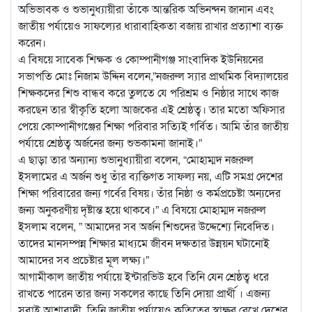
অভিভাবক ও শুভানুধ্যায়ীরা তাঁকে আন্তরিক অভিনন্দন জানান এবং
জাতীয় পর্যায়েও সাফল্যের ধারাবাহিকতা বজায় রাখার প্রত্যাশা ব্যক্ত
করেন।
এ বিষয়ে সাবেক শিক্ষক ও কোম্পানীগঞ্জ সাংবাদিক ইউনিয়নের
সভাপতি মোঃ নিজাম উদ্দিন বলেন,”নজরুল স্যার প্রাথমিক বিদ্যালয়ের
শিক্ষকদের শিশু বান্ধব করে তুলতে যে পরিশ্রম ও নিষ্ঠার সাথে কাজ
করছেন তার স্বীকৃতি হলো আজকের এই শ্রেষ্ঠত্ব। তার মতো অফিসার
পেয়ে কোম্পানীগঞ্জের শিক্ষা পরিবার সত্যিই গর্বিত। আমি তাঁর জাতীয়
পর্যায়ে শ্রেষ্ঠত্ব অর্জনের জন্য শুভকামনা জানাই।”
এ ছাড়া তার অন্যান্য শুভানুধ্যায়ীরা বলেন, “মোহাম্মদ নজরুল
ইসলামের এ অর্জন শুধু তাঁর ব্যক্তিগত সাফল্য নয়, এটি সমগ্র দেশের
শিক্ষা পরিবারের জন্য গর্বের বিষয়। তাঁর নিষ্ঠা ও কর্মপ্রচেষ্টা অন্যদের
জন্য অনুকরণীয় দৃষ্টান্ত হয়ে থাকবে।” এ বিষয়ে মোহাম্মদ নজরুল
ইসলাম বলেন, ” আমাদের সব অর্জন শিশুদের উদ্দেশ্যে নিবেদিত।
তাদের মানসম্পন্ন শিক্ষার মাধ্যমে জীবন দক্ষতার উন্নয়ন ঘটানোই
আমাদের সব প্রচেষ্টার মূল লক্ষ‍্য।”
আগামীকাল জাতীয় পর্যায়ে ইন্টারভিউ হবে তিনি যেন শ্রেষ্ঠত্ব ধরে
রাখতে পারেন তার জন্য সকলের কাছে তিনি দোয়া প্রার্থী । এজন্য
সবাই আশাবাদী, তিনি জাতীয় পর্যায়েও কৃতিত্বের স্বাক্ষর রেখে দেশের