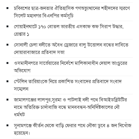
চব্বিশের ছাত্র-জনতার ঐতিহাসিক গণঅভ্যুত্থানের শহীদদের স্মরণে
সিলেট মহানগর বিএনপির কর্মসূচি
গোয়াইনঘাটে ১৭০ বোতল ভারতীয় এসকাফ কফ সিরাপ উদ্ধার,
গ্রেপ্তার ১
সোনালী চেলা নদীতে অবৈধ ড্রেজারে বালু উত্তোলন বন্ধের দাবিতে
দোয়ারাবাজারে প্রতিবাদ সভা
ওসমানীনগরে সার্ভেয়ারের নির্দেশে মালিকানাধীন দেয়াল ভাংচুরের
অভিযোগ
স্টেলিন তারিয়াংকে নিয়ে প্রকাশিত সংবাদের প্রতিবাদে সংবাদ
সম্মেলন
জামালগঞ্জের লালপুর,সুরমা ও পাটলাই নদী পথে বিআইডব্লিউটির
নামে অতিরিক্ত চাদাঁবাজি বন্ধে মানববন্ধন-অনির্দিষ্টকালের নৌ
ধর্মঘট
সুনামগঞ্জে কীর্তন থেকে বাড়ি ফেরার পথে নৌকা ডুবে ৪ জন নিখোঁজ
হয়েছেন।