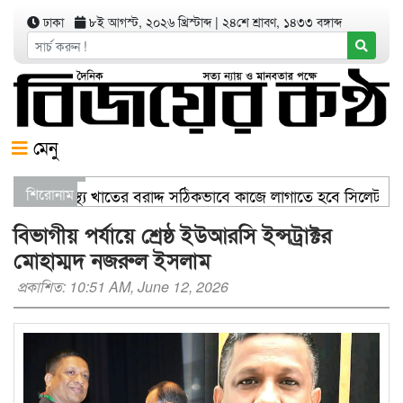
ঢাকা
৮ই আগস্ট, ২০২৬ খ্রিস্টাব্দ
|
২৪শে শ্রাবণ, ১৪৩৩ বঙ্গাব্দ
মেনু
ণিজ্যমন্ত্রী স্বাস্থ্য খাতের বরাদ্দ সঠিকভাবে কাজে লাগাতে হবে সিলেটক
শিরোনাম
তরণ যার যেখানে খালি জায়গা আছে, গাছ লাগান — আব্দুল কাইয়ুম চৌধু
বিভাগীয় পর্যায়ে শ্রেষ্ঠ ইউআরসি ইন্সট্রাক্টর
মোহাম্মদ নজরুল ইসলাম
প্রকাশিত: 10:51 AM, June 12, 2026