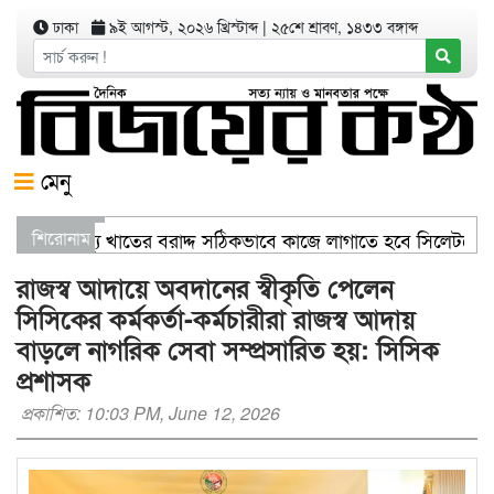
ঢাকা
৯ই আগস্ট, ২০২৬ খ্রিস্টাব্দ
|
২৫শে শ্রাবণ, ১৪৩৩ বঙ্গাব্দ
মেনু
িজ্যমন্ত্রী স্বাস্থ্য খাতের বরাদ্দ সঠিকভাবে কাজে লাগাতে হবে সিলেটকে
শিরোনাম
রণ যার যেখানে খালি জায়গা আছে, গাছ লাগান — আব্দুল কাইয়ুম চৌধুর
রাজস্ব আদায়ে অবদানের স্বীকৃতি পেলেন
সিসিকের কর্মকর্তা-কর্মচারীরা রাজস্ব আদায়
বাড়লে নাগরিক সেবা সম্প্রসারিত হয়: সিসিক
প্রশাসক
প্রকাশিত: 10:03 PM, June 12, 2026