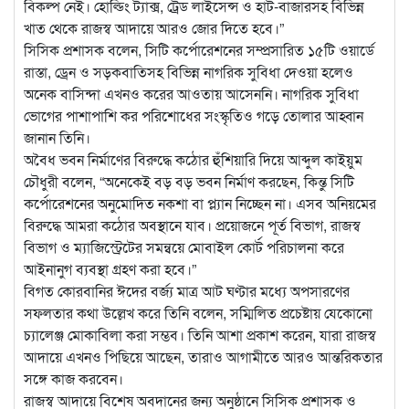
বিকল্প নেই। হোল্ডিং ট্যাক্স, ট্রেড লাইসেন্স ও হাট-বাজারসহ বিভিন্ন
খাত থেকে রাজস্ব আদায়ে আরও জোর দিতে হবে।”
​সিসিক প্রশাসক বলেন, সিটি কর্পোরেশনের সম্প্রসারিত ১৫টি ওয়ার্ডে
রাস্তা, ড্রেন ও সড়কবাতিসহ বিভিন্ন নাগরিক সুবিধা দেওয়া হলেও
অনেক বাসিন্দা এখনও করের আওতায় আসেননি। নাগরিক সুবিধা
ভোগের পাশাপাশি কর পরিশোধের সংস্কৃতিও গড়ে তোলার আহ্বান
জানান তিনি।
​অবৈধ ভবন নির্মাণের বিরুদ্ধে কঠোর হুঁশিয়ারি দিয়ে আব্দুল কাইয়ুম
চৌধুরী বলেন, “অনেকেই বড় বড় ভবন নির্মাণ করছেন, কিন্তু সিটি
কর্পোরেশনের অনুমোদিত নকশা বা প্ল্যান নিচ্ছেন না। এসব অনিয়মের
বিরুদ্ধে আমরা কঠোর অবস্থানে যাব। প্রয়োজনে পূর্ত বিভাগ, রাজস্ব
বিভাগ ও ম্যাজিস্ট্রেটের সমন্বয়ে মোবাইল কোর্ট পরিচালনা করে
আইনানুগ ব্যবস্থা গ্রহণ করা হবে।”
​বিগত কোরবানির ঈদের বর্জ্য মাত্র আট ঘণ্টার মধ্যে অপসারণের
সফলতার কথা উল্লেখ করে তিনি বলেন, সম্মিলিত প্রচেষ্টায় যেকোনো
চ্যালেঞ্জ মোকাবিলা করা সম্ভব। তিনি আশা প্রকাশ করেন, যারা রাজস্ব
আদায়ে এখনও পিছিয়ে আছেন, তারাও আগামীতে আরও আন্তরিকতার
সঙ্গে কাজ করবেন।
রাজস্ব আদায়ে বিশেষ অবদানের জন্য অনুষ্ঠানে সিসিক প্রশাসক ও