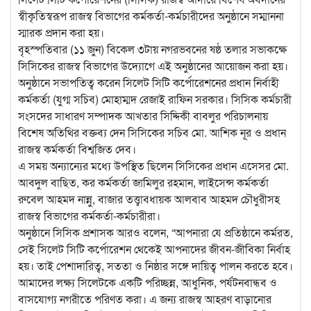
স্বীকৃতিস্বরূপ রাজস্ব বিভাগের কর্মকর্তা-কর্মচারীদের অনুষ্ঠানে সম্মাননা
স্মারক প্রদান করা হয়।
​বৃহস্পতিবার (১১ জুন) বিকেল ৩টায় নগরভবনের ষষ্ঠ তলার সভাকক্ষে
সিসিকের রাজস্ব বিভাগের উদ্যোগে এই অনুষ্ঠানের আয়োজন করা হয়।
অনুষ্ঠানে সভাপতিত্ব করেন সিলেট সিটি কর্পোরেশনের প্রধান নির্বাহী
কর্মকর্তা (যুগ্ম সচিব) মোহাম্মদ রেজাই রাফিন সরকার। ​সিসিক কর্মচারী
সংসদের সাধারণ সম্পাদক আখতার সিদ্দিকী বাবলুর পরিচালনায়
বিশেষ অতিথির বক্তব্য দেন সিসিকের সচিব মো. আশিক নূর ও প্রধান
রাজস্ব কর্মকর্তা বিশ্বজিত দেব।
​এ সময় অন্যান্যের মধ্যে উপস্থিত ছিলেন সিসিকের প্রধান এসেসর মো.
আবদুল বাছিত, কর কর্মকর্তা জামিলুর রহমান, লাইসেন্স কর্মকর্তা
রুবেল আহমদ নান্নু, বাজার তত্ত্বাবধায়ক আলবাব আহমদ চৌধুরীসহ
রাজস্ব বিভাগের কর্মকর্তা-কর্মচারীরা।
​অনুষ্ঠানে সিসিক প্রশাসক আরও বলেন, “আপনারা যে প্রতিষ্ঠানে কর্মরত,
সেই সিলেট সিটি কর্পোরেশন থেকেই আপনাদের জীবন-জীবিকা নির্বাহ
হয়। তাই পেশাদারিত্ব, সততা ও নিষ্ঠার সঙ্গে দায়িত্ব পালন করতে হবে।
আমাদের লক্ষ্য সিলেটকে একটি পরিচ্ছন্ন, আধুনিক, পর্যটনবান্ধব ও
বাসযোগ্য নগরীতে পরিণত করা। এ জন্য রাজস্ব আহরণ বাড়ানোর