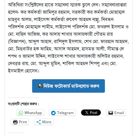
অতিথিরা সংশ্লিষ্টদের হাতে সম্মাননা স্মারক তুলে দেন। সম্মাননাপ্রাপ্তরা
হলেন- ​কর কর্মকর্তা জামিলুর রহমান, সহকারী কর কর্মকর্তা মোহাম্মদ
মাহবুব আলম, লাইসেন্স কর্মকর্তা রুবেল আহমদ নান্নু, নিবন্ধন
পরিদর্শক মোহাম্মদ শামীম, লাইসেন্স পরিদর্শক মো. ফখরুল ইসলাম ও
মো. নাহিদ আজিজ, কর আদায় শাখার আদায়কারী গৌতম রায়
(বিজ্ঞাপন), আব্দুল আহাদ, রাশিদুল ইসলাম, শেখ মো. ফারহান আহমদ,
মো. মিছবাউর হক ফাহিম, আসাদ আহমদ, হাসমত আলী, সীমান্ত দে
শপথ ও জামাল উদ্দিন, লাইসেন্স শাখার আদায়কারী অলিউর রহমান,
দেবব্রত রায়, মো. আব্দুল মুমিন, শাকিল আহমদ শিপলু এবং মো.
ইসমাইল হোসেন।
নিউজ ফটোকার্ড ডাউনলোড করুন
সংবাদটি শেয়ার করুন :
WhatsApp
Telegram
Email
Print
More