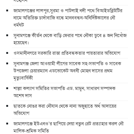
জামালগঞ্জের লালপুর,সুরমা ও পাটলাই নদী পথে বিআইডব্লিউটির
নামে অতিরিক্ত চাদাঁবাজি বন্ধে মানববন্ধন-অনির্দিষ্টকালের নৌ
ধর্মঘট
সুনামগঞ্জে কীর্তন থেকে বাড়ি ফেরার পথে নৌকা ডুবে ৪ জন নিখোঁজ
হয়েছেন।
ওসমানীনগরে সরকারি রাস্তা প্রতিবন্ধকতার পায়তারার অভিযোগ
সুনামগঞ্জ জেলা আওয়ামী লীগের সাবেক সহ-সভাপতি ও সাবেক
উপজেলা চেয়ারম্যান এডভোকেট অবনী মোহন দাসের প্রথম
মৃত্যুবার্ষিকী
শাল্লা কল্যাণ সমিতির সভাপতি এড. মামুন, সাধারণ সম্পাদক
অশেষ দাস
ছাতকে নোঙর করা নৌযান থেকে নানা অজুহাতে অর্থ আদায়ের
অভিযোগ
জামালগঞ্জে ইউএনও’র ছাপিয়ে দেয়া নতুন রেট প্রত্যাহার করল নৌ
মালিক-শ্রমিক সমিতি