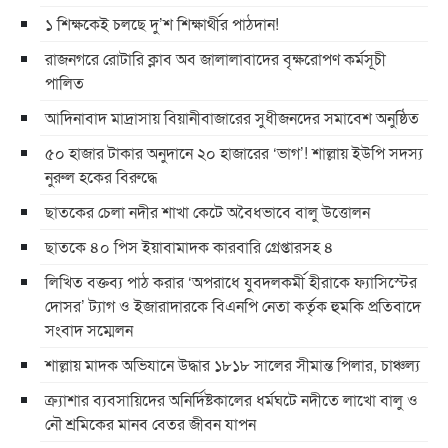
১ শিক্ষকেই চলছে দু’শ শিক্ষার্থীর পাঠদান!
রাজনগরে রোটারি ক্লাব অব জালালাবাদের বৃক্ষরোপণ কর্মসূচী
পালিত
আদিনাবাদ মাদ্রাসায় বিয়ানীবাজারের সুধীজনদের সমাবেশ অনুষ্ঠিত
৫০ হাজার টাকার অনুদানে ২০ হাজারের ‘ভাগ’! শাল্লায় ইউপি সদস্য
নুরুল হকের বিরুদ্ধে
ছাতকের চেলা নদীর শাখা কেটে অবৈধভাবে বালু উত্তোলন
ছাতকে ৪০ পিস ইয়াবামাদক কারবারি গ্রেপ্তারসহ ৪
লিখিত বক্তব্য পাঠ করার ‘অপরাধে যুবদলকর্মী হীরাকে ফ্যাসিস্টের
দোসর’ ট্যাগ ও ইজারাদারকে বিএনপি নেতা কর্তৃক হুমকি প্রতিবাদে
সংবাদ সম্মেলন
শাল্লায় মাদক অভিযানে উদ্ধার ১৮১৮ সালের সীমান্ত পিলার, চাঞ্চল্য
ক্র্যাশার ব্যবসায়িদের অনির্দিষ্টকালের ধর্মঘটে নদীতে লাখো বালু ও
নৌ শ্রমিকের মানব বেতর জীবন যাপন