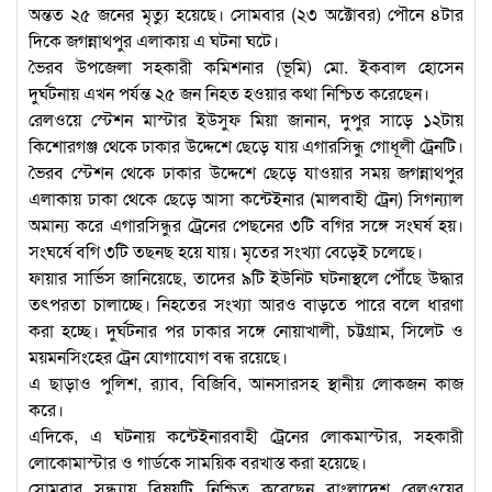
অন্তত ২৫ জনের মৃত্যু হয়েছে। সোমবার (২৩ অক্টোবর) পৌনে ৪টার
দিকে জগন্নাথপুর এলাকায় এ ঘটনা ঘটে।
ভৈরব উপজেলা সহকারী কমিশনার (ভূমি) মো. ইকবাল হোসেন
দুর্ঘটনায় এখন পর্যন্ত ২৫ জন নিহত হওয়ার কথা নিশ্চিত করেছেন।
রেলওয়ে স্টেশন মাস্টার ইউসুফ মিয়া জানান, দুপুর সাড়ে ১২টায়
কিশোরগঞ্জ থেকে ঢাকার উদ্দেশে ছেড়ে যায় এগারসিন্ধু গোধূলী ট্রেনটি।
ভৈরব স্টেশন থেকে ঢাকার উদ্দেশে ছেড়ে যাওয়ার সময় জগন্নাথপুর
এলাকায় ঢাকা থেকে ছেড়ে আসা কন্টেইনার (মালবাহী ট্রেন) সিগন্যাল
অমান্য করে এগারসিন্ধুর ট্রেনের পেছনের ৩টি বগির সঙ্গে সংঘর্ষ হয়।
সংঘর্ষে বগি ৩টি তছনছ হয়ে যায়। মৃতের সংখ্যা বেড়েই চলেছে।
ফায়ার সার্ভিস জানিয়েছে, তাদের ৯টি ইউনিট ঘটনাস্থলে পৌঁছে উদ্ধার
তৎপরতা চালাচ্ছে। নিহতের সংখ্যা আরও বাড়তে পারে বলে ধারণা
করা হচ্ছে। দুর্ঘটনার পর ঢাকার সঙ্গে নোয়াখালী, চট্টগ্রাম, সিলেট ও
ময়মনসিংহের ট্রেন যোগাযোগ বন্ধ রয়েছে।
এ ছাড়াও পুলিশ, র‌্যাব, বিজিবি, আনসারসহ স্থানীয় লোকজন কাজ
করে।
এদিকে, এ ঘটনায় কন্টেইনারবাহী ট্রেনের লোকমাস্টার, সহকারী
লোকোমাস্টার ও গার্ডকে সাময়িক বরখাস্ত করা হয়েছে।
সোমবার সন্ধ্যায় বিষয়টি নিশ্চিত করেছেন বাংলাদেশ রেলওয়ের