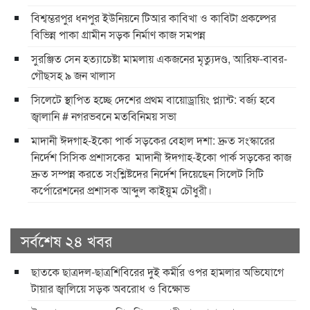
বিশ্বম্ভরপুর ধনপুর ইউনিয়নে টিআর কাবিখা ও কাবিটা প্রকল্পের
বিভিন্ন পাকা গ্রামীন সড়ক নির্মাণ কাজ সমপন্ন
সুরঞ্জিত সেন হত্যাচেষ্টা মামলায় একজনের মৃত্যুদণ্ড, আরিফ-বাবর-
গৌছসহ ৯ জন খালাস
​সিলেটে স্থাপিত হচ্ছে দেশের প্রথম বায়োড্রায়িং প্ল্যান্ট: বর্জ্য হবে
জ্বালানি ​# নগরভবনে মতবিনিময় সভা
​মাদানী ঈদগাহ-ইকো পার্ক সড়কের বেহাল দশা: দ্রুত সংস্কারের
নির্দেশ সিসিক প্রশাসকের ​ ​মাদানী ঈদগাহ-ইকো পার্ক সড়কের কাজ
দ্রুত সম্পন্ন করতে সংশ্লিষ্টদের নির্দেশ দিয়েছেন সিলেট সিটি
কর্পোরেশনের প্রশাসক আব্দুল কাইয়ুম চৌধুরী।
সর্বশেষ ২৪ খবর
ছাতকে ছাত্রদল-ছাত্রশিবিরের দুই কর্মীর ওপর হামলার অভিযোগে
টায়ার জ্বালিয়ে সড়ক অবরোধ ও বিক্ষোভ