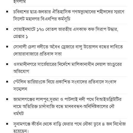
ইসলাম
চব্বিশের ছাত্র-জনতার ঐতিহাসিক গণঅভ্যুত্থানের শহীদদের স্মরণে
সিলেট মহানগর বিএনপির কর্মসূচি
গোয়াইনঘাটে ১৭০ বোতল ভারতীয় এসকাফ কফ সিরাপ উদ্ধার,
গ্রেপ্তার ১
সোনালী চেলা নদীতে অবৈধ ড্রেজারে বালু উত্তোলন বন্ধের দাবিতে
দোয়ারাবাজারে প্রতিবাদ সভা
ওসমানীনগরে সার্ভেয়ারের নির্দেশে মালিকানাধীন দেয়াল ভাংচুরের
অভিযোগ
স্টেলিন তারিয়াংকে নিয়ে প্রকাশিত সংবাদের প্রতিবাদে সংবাদ
সম্মেলন
জামালগঞ্জের লালপুর,সুরমা ও পাটলাই নদী পথে বিআইডব্লিউটির
নামে অতিরিক্ত চাদাঁবাজি বন্ধে মানববন্ধন-অনির্দিষ্টকালের নৌ
ধর্মঘট
সুনামগঞ্জে কীর্তন থেকে বাড়ি ফেরার পথে নৌকা ডুবে ৪ জন নিখোঁজ
হয়েছেন।