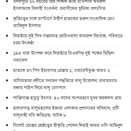
উদয়পুরে ২৬ বছরের প্রিয় শিক্ষক ক্বারী মাওলানা ফখরুল
ইসলামকে বিদায়ী সংবর্ধনা: প্রবাসীদের ভূমিকা প্রশংসিত
কৃতিত্বের সঙ্গে মাস্টার্সে উত্তীর্ণ ছাতকের তরুণ সাংবাদিক মোঃ
তাজিদুল ইসলাম
দিরাইয়ে দুই শিশু সন্তানসহ ফেরিওয়ালা কামরুল নিখোঁজ, পরিবারে
চরম উৎকণ্ঠা
১৪৪ ধারা উপেক্ষা করে দিরাইয়ে বিএনপির দুই পক্ষের মিছিল-
সমাবেশ
ছাতকে ৩৭ পিস ইয়াবাসহ গ্রেপ্তার ১, ওয়ারেন্টভুক্ত আরও ২
খাসিয়ামারা নদীতে সনাতন পদ্ধতিতে বালু উত্তোলন: রাবারড্যাম
রক্ষায় পাইপ দিয়ে বালু ডেসপাস
শান্তিগঞ্জে হাডুডু উৎসব: ৪০ দলের অংশগ্রহণে মুখর জয়কলস গ্রাম
হাদারপাড় বালুমহালের ইজারা এলাকায় প্রশাসনের অভিযান, ৩টি
বালুবাহী বডি ক্ষতিগ্রস্ত, আটক ৮
সিলেট রেঞ্জের শ্রেষ্ঠত্বের স্বীকৃতি পেলেন দিরাই থানার ওসি আমিনুল