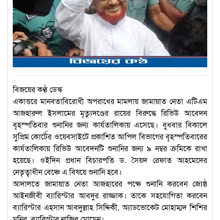
বিজয়ের কণ্ঠ ডেস্ক
একাত্তরে মানবতাবিরোধী অপরাধের মামলায় জামায়াত নেতা এটিএম
আজহারুল ইসলামের মৃত্যুদণ্ডের রায়ের বিরুদ্ধে রিভিউ আবেদন
বৃহস্পতিবার শুনানির জন্য কার্যতালিকায় এসেছে। বুধবার বিকালে
সুপ্রিম কোর্টের ওয়েবসাইটে প্রকাশিত আপিল বিভাগের বৃহস্পতিবারের
কার্যতালিকায় রিভিউ আবেদনটি শুনানির জন্য ৯ নম্বর ক্রমিকে রাখা
হয়েছে। ওইদিন প্রধান বিচারপতি ড. সৈয়দ রেফাত আহমেদের
নেতৃত্বাধীন বেঞ্চে এ বিষয়ে শুনানি হবে।
আদালতে জামায়াত নেতা আজহারের পক্ষে শুনানি করবেন জ্যেষ্ঠ
আইনজীবী ব্যারিস্টার আবদুর রাজ্জাক। তাকে সহযোগিতা করবেন
ব্যারিস্টার এহসান আবদুল্লাহ সিদ্দিকী, অ্যাডভোকেট মোহাম্মদ শিশির
মনির, ব্যারিস্টার নাজিব মোমেন।