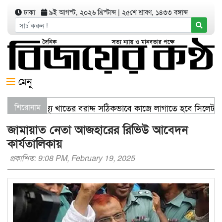
ঢাকা
৯ই আগস্ট, ২০২৬ খ্রিস্টাব্দ
|
২৫শে শ্রাবণ, ১৪৩৩ বঙ্গাব্দ
মেনু
বাণিজ্যমন্ত্রী স্বাস্থ্য খাতের বরাদ্দ সঠিকভাবে কাজে লাগাতে হবে সিলে
শিরোনাম
জামায়াত নেতা আজহারের রিভিউ আবেদন
কার্যতালিকায়
প্রকাশিত: 9:08 PM, February 19, 2025