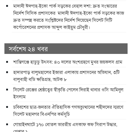
​মাদানী ঈদগাহ-ইকো পার্ক সড়কের বেহাল দশা: দ্রুত সংস্কারের
নির্দেশ সিসিক প্রশাসকের ​ ​মাদানী ঈদগাহ-ইকো পার্ক সড়কের কাজ
দ্রুত সম্পন্ন করতে সংশ্লিষ্টদের নির্দেশ দিয়েছেন সিলেট সিটি
কর্পোরেশনের প্রশাসক আব্দুল কাইয়ুম চৌধুরী।
সর্বশেষ ২৪ খবর
শান্তিগঞ্জে হাডুডু উৎসব: ৪০ দলের অংশগ্রহণে মুখর জয়কলস গ্রাম
হাদারপাড় বালুমহালের ইজারা এলাকায় প্রশাসনের অভিযান, ৩টি
বালুবাহী বডি ক্ষতিগ্রস্ত, আটক ৮
সিলেট রেঞ্জের শ্রেষ্ঠত্বের স্বীকৃতি পেলেন দিরাই থানার ওসি আমিনুল
ইসলাম
চব্বিশের ছাত্র-জনতার ঐতিহাসিক গণঅভ্যুত্থানের শহীদদের স্মরণে
সিলেট মহানগর বিএনপির কর্মসূচি
গোয়াইনঘাটে ১৭০ বোতল ভারতীয় এসকাফ কফ সিরাপ উদ্ধার,
গ্রেপ্তার ১