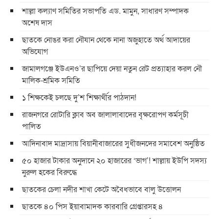
শাল্লা কল্যাণ সমিতির সভাপতি এড. মামুন, সাধারণ সম্পাদক
অশেষ দাস
ছাতকে নোঙর করা নৌযান থেকে নানা অজুহাতে অর্থ আদায়ের
অভিযোগ
জামালগঞ্জে ইউএনও’র ছাপিয়ে দেয়া নতুন রেট প্রত্যাহার করল নৌ
মালিক-শ্রমিক সমিতি
১ শিক্ষকেই চলছে দু’শ শিক্ষার্থীর পাঠদান!
রাজনগরে রোটারি ক্লাব অব জালালাবাদের বৃক্ষরোপণ কর্মসূচী
পালিত
আদিনাবাদ মাদ্রাসায় বিয়ানীবাজারের সুধীজনদের সমাবেশ অনুষ্ঠিত
৫০ হাজার টাকার অনুদানে ২০ হাজারের ‘ভাগ’! শাল্লায় ইউপি সদস্য
নুরুল হকের বিরুদ্ধে
ছাতকের চেলা নদীর শাখা কেটে অবৈধভাবে বালু উত্তোলন
ছাতকে ৪০ পিস ইয়াবামাদক কারবারি গ্রেপ্তারসহ ৪