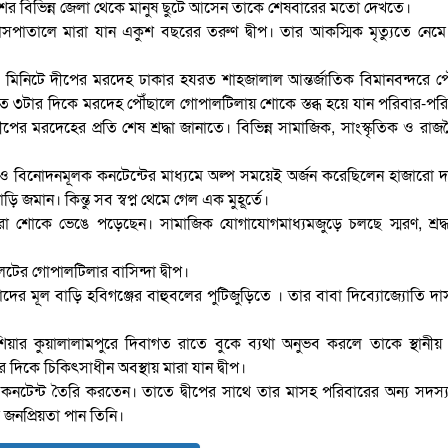
ের বিভিন্ন জেলা থেকে মানুষ ছুটে আসেন তাকে শেষবারের মতো দেখতে।
াসপাতালে মারা যান একুশ বছরের তরুণ দ্বীপ। তার আকস্মিক মৃত্যুতে নে
মিনিটে দীপের মরদেহ ঢাকার হযরত শাহজালাল আন্তর্জাতিক বিমানবন্দরে প
 ৩টার দিকে মরদেহ পৌঁছালে গোপালটিলায় শোকে স্তব্ধ হয়ে যান পরিবার-প
 মরদেহের প্রতি শেষ শ্রদ্ধা জানাতে। বিভিন্ন সামাজিক, সাংস্কৃতিক ও রা
া ও বিনোদনমূলক কনটেন্টের মাধ্যমে অল্প সময়েই অর্জন করেছিলেন হাজারো দ
ড়ি জমান। কিন্তু সব স্বপ্ন থেমে গেল এক মুহূর্তে।
্বজনরা শোকে ভেঙে পড়েছেন। সামাজিক যোগাযোগমাধ্যমজুড়ে চলছে স্মরণ, শ্রদ
েটের গোপালটিলার বাসিন্দা দ্বীপ।
ের মূল বাড়ি হবিগঞ্জের বাহুবলের পুটিজুড়িতে । তার বাবা দিব্যোজ্যোতি দা
য়েশিয়ার কুয়ালালামপুরে দিবাগত রাতে বুকে ব্যথা অনুভব করলে তাকে স্থানী
দিকে চিকিৎসাধীন অবস্থায় মারা যান দ্বীপ।
্মক কনটেন্ট তৈরি করতেন। তাতে দ্বীপের সাথে তার মাসহ পরিবারের অন্য সদস
জনপ্রিয়তা পান তিনি।