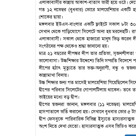
এলাকাবাসীর কান্নায় আকাশ-বাতাস ভারী হয়ে ওঠে। দেশ
গত ১২ নভেম্বর (বুধবার) ভোরে মালয়েশিয়ার একটি হ
শোকের ছায়া।
মঙ্গলবার ইউএস-বাংলার একটি ফ্লাইটে সকাল ৮টা ৩০ 
সেখান থেকে গাড়িযোগে সিলেটে আনা হয় মরদেহটি। রাত
এলাকাবাসী। সকাল থেকে হাজারো মানুষ ভিড় করেন দীপের
সংগঠনের পক্ষ থেকেও শ্রদ্ধা জানানো হয়।
মাত্র ২১ বছরের দীপঙ্কর দীপ তার প্রতিভা, সৃজনশীলত
ভালোবাসা। উচ্চশিক্ষার উদ্দেশ্যে তিনি সম্প্রতি বিদেশে পা
দীপের হঠাৎ মৃত্যুতে তার ভক্ত-অনুরাগী, বন্ধু ও স
কান্নামাখা বিদায়।
উচ্চ শিক্ষার জন্য গত মাসেই মালয়েশিয়া গিয়েছিলেন সিল
দ্বীপের পরিবার সিলেটের গোপালটিলায় থাকেন। তবে তাদ
ভাইয়ের মধ্যে বড় দ্বীপ।
দ্বীপের স্বজনরা জানান, মঙ্গলবার (১১ নভেম্বর) মাল
হাসপাতালে ভর্তি করানো হয়। সেখানে বুধবার ভোর ৫ টার 
দ্বীপ ফেসবুকে পারিবারিক বিভিন্ন ইস্যুতে হাস্যরসাত
অংশ নিতে দেখা যেতো। হাস্যরসাত্মক এসব ভিডিও করে 