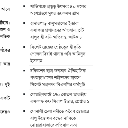
শান্তিগঞ্জে হাডুডু উৎসব: ৪০ দলের
মে আসে
অংশগ্রহণে মুখর জয়কলস গ্রাম
ৌঁছায়।
হাদারপাড় বালুমহালের ইজারা
রিজন ও
এলাকায় প্রশাসনের অভিযান, ৩টি
জনৈতিক
বালুবাহী বডি ক্ষতিগ্রস্ত, আটক ৮
সিলেট রেঞ্জের শ্রেষ্ঠত্বের স্বীকৃতি
র্শকের
পেলেন দিরাই থানার ওসি আমিনুল
ইসলাম
্ধা আর
চব্বিশের ছাত্র-জনতার ঐতিহাসিক
গণঅভ্যুত্থানের শহীদদের স্মরণে
স। দুই
সিলেট মহানগর বিএনপির কর্মসূচি
গোয়াইনঘাটে ১৭০ বোতল ভারতীয়
য় একটি
এসকাফ কফ সিরাপ উদ্ধার, গ্রেপ্তার ১
সোনালী চেলা নদীতে অবৈধ ড্রেজারে
্যদেরও
বালু উত্তোলন বন্ধের দাবিতে
দোয়ারাবাজারে প্রতিবাদ সভা