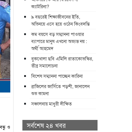
ক্যাটরিনা?
৯ বছরেই শিক্ষাজীবনের ইতি,
অভিনয়ে এসে হয়ে ওঠেন কিংবদন্তি
কম বয়সে বড় সম্মাননা পাওয়ার
ব্যাপারে মানুষ এখনো অভ্যস্ত নয় :
অর্থী আহমেদ
বুকখোলা ছবি এমিলি রাতাকোভস্কির,
তীব্র সমালোচনা
বিশেষ সম্মাননা পাচ্ছেন কারিনা
ব্রাজিলের জার্সিতে পড়শী, জানালেন
শুভ কামনা
সঞ্চালনায় মাধুরী দীক্ষিত
সর্বশেষ ২৪ খবর
ন্ধু ও