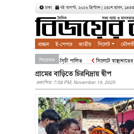
ঢাকা
৭ই আগস্ট, ২০২৬ খ্রিস্টাব্দ
|
২৩শে শ্রাবণ, ১৪৩৩ ব
প্রচ্ছদ
ই-পেপার
জাতীয়
সিলেট
মৌলভ
ালাবাদের বৃক্ষরোপণ কর্মসূচী পালিত
শিরোনাম
সিলেটে স্বাস্থ্যখাতের সার
গ্রামের বাড়িতে চিরনিদ্রায় দ্বীপ
প্রকাশিত: 7:58 PM, November 19, 2025