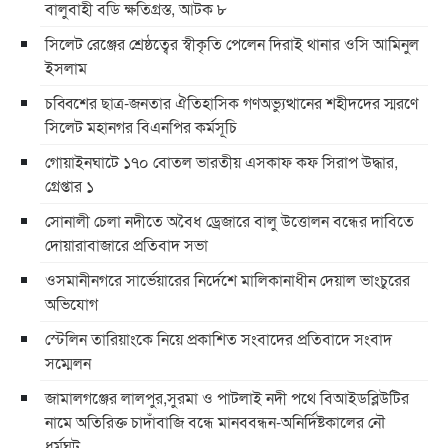
বালুবাহী বডি ক্ষতিগ্রস্ত, আটক ৮
সিলেট রেঞ্জের শ্রেষ্ঠত্বের স্বীকৃতি পেলেন দিরাই থানার ওসি আমিনুল
ইসলাম
চব্বিশের ছাত্র-জনতার ঐতিহাসিক গণঅভ্যুত্থানের শহীদদের স্মরণে
সিলেট মহানগর বিএনপির কর্মসূচি
গোয়াইনঘাটে ১৭০ বোতল ভারতীয় এসকাফ কফ সিরাপ উদ্ধার,
গ্রেপ্তার ১
সোনালী চেলা নদীতে অবৈধ ড্রেজারে বালু উত্তোলন বন্ধের দাবিতে
দোয়ারাবাজারে প্রতিবাদ সভা
ওসমানীনগরে সার্ভেয়ারের নির্দেশে মালিকানাধীন দেয়াল ভাংচুরের
অভিযোগ
স্টেলিন তারিয়াংকে নিয়ে প্রকাশিত সংবাদের প্রতিবাদে সংবাদ
সম্মেলন
জামালগঞ্জের লালপুর,সুরমা ও পাটলাই নদী পথে বিআইডব্লিউটির
নামে অতিরিক্ত চাদাঁবাজি বন্ধে মানববন্ধন-অনির্দিষ্টকালের নৌ
ধর্মঘট