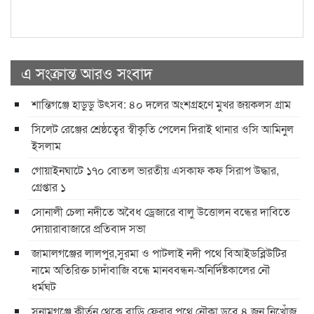
এ সংক্রান্ত আরও সংবাদ
শান্তিগঞ্জে হাডুডু উৎসব: ৪০ দলের অংশগ্রহণে মুখর জয়কলস গ্রাম
সিলেট রেঞ্জের শ্রেষ্ঠত্বের স্বীকৃতি পেলেন দিরাই থানার ওসি আমিনুল
ইসলাম
গোয়াইনঘাটে ১৭০ বোতল ভারতীয় এসকাফ কফ সিরাপ উদ্ধার,
গ্রেপ্তার ১
সোনালী চেলা নদীতে অবৈধ ড্রেজারে বালু উত্তোলন বন্ধের দাবিতে
দোয়ারাবাজারে প্রতিবাদ সভা
জামালগঞ্জের লালপুর,সুরমা ও পাটলাই নদী পথে বিআইডব্লিউটির
নামে অতিরিক্ত চাদাঁবাজি বন্ধে মানববন্ধন-অনির্দিষ্টকালের নৌ
ধর্মঘট
সুনামগঞ্জে কীর্তন থেকে বাড়ি ফেরার পথে নৌকা ডুবে ৪ জন নিখোঁজ