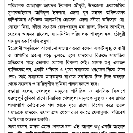
পরিচালক মোহাম্মদ জায়ফর ইকবাল চৌধুরী, উপজেলা একাডেমিক
সুপারভাইজার আরিফুল ইসলাম, জেলা যুব উন্নয়ন অধিদপ্তরের
কম্পিউটার প্রশিক্ষক আলমগীর হোসেন, জেলা ক্রীড়া অফিসার মো.
সোহাগ মিয়া, ক্রীড়া সংগঠক রেজওয়ানুল হক রাজা, জিএম তাশহীজ,
হোসেন আহমদ রাসেল, ব্যাডমিন্টন পরিচালক শামছুল হক, চৌধুরী
শামছুল হক শিবলি প্রমুখ।
উদ্বোধনী অনুষ্ঠানের আলোচনা সভায় বক্তারা বলেন, একটি সুস্থ, মেধাবী
ও আগামীর প্রজন্ম গড়ে তুলতে হলে মাদকের বিরুদ্ধে সামাজিক
প্রতিরোধ গড়ে তোলার কোনো বিকল্প নেই। মাদক শুধু একজন
ব্যক্তিকেই নয়, একটি পরিবার ও পুরো সমাজকে ধ্বংসের দিকে ঠেলে
দেয়। তাই সমাজকে মাদকমুক্ত রাখতে সবাইকে নিজ নিজ অবস্থান
থেকে সচেতন ও দায়িত্বশীল ভূমিকা পালন করতে হবে।
বক্তারা বলেন, খেলাধুলা মানুষের শারীরিক ও মানসিক বিকাশে
গুরুত্বপূর্ণ ভূমিকা রাখে। নিয়মিত খেলাধুলা মানুষকে সুস্থ ও সবল রাখার
পাশাপাশি নেতিবাচক পথ থেকে দূরে রাখে। বিশেষ করে তরুণ
সমাজকে মাদকের ভয়াল গ্রাস থেকে রক্ষা করতে খেলাধুলার পরিবেশ
তৈরি করা অত্যন্ত জরুরি।
তারা বলেন, মাদক ছেড়ে খেলতে চল’ এই স্লোগান শুধু একটি আহ্বান