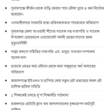
সুনামগঞ্জে কীর্তন থেকে বাড়ি ফেরার পথে নৌকা ডুবে ৪ জন নিখোঁজ
হয়েছেন।
ওসমানীনগরে সরকারি রাস্তা প্রতিবন্ধকতার পায়তারার অভিযোগ
সুনামগঞ্জ জেলা আওয়ামী লীগের সাবেক সহ-সভাপতি ও সাবেক
উপজেলা চেয়ারম্যান এডভোকেট অবনী মোহন দাসের প্রথম
মৃত্যুবার্ষিকী
শাল্লা কল্যাণ সমিতির সভাপতি এড. মামুন, সাধারণ সম্পাদক
অশেষ দাস
ছাতকে নোঙর করা নৌযান থেকে নানা অজুহাতে অর্থ আদায়ের
অভিযোগ
জামালগঞ্জে ইউএনও’র ছাপিয়ে দেয়া নতুন রেট প্রত্যাহার করল নৌ
মালিক-শ্রমিক সমিতি
১ শিক্ষকেই চলছে দু’শ শিক্ষার্থীর পাঠদান!
রাজনগরে রোটারি ক্লাব অব জালালাবাদের বৃক্ষরোপণ কর্মসূচী
পালিত