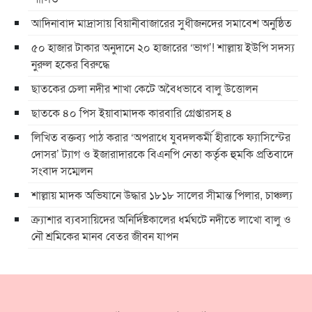
আদিনাবাদ মাদ্রাসায় বিয়ানীবাজারের সুধীজনদের সমাবেশ অনুষ্ঠিত
৫০ হাজার টাকার অনুদানে ২০ হাজারের ‘ভাগ’! শাল্লায় ইউপি সদস্য
নুরুল হকের বিরুদ্ধে
ছাতকের চেলা নদীর শাখা কেটে অবৈধভাবে বালু উত্তোলন
ছাতকে ৪০ পিস ইয়াবামাদক কারবারি গ্রেপ্তারসহ ৪
লিখিত বক্তব্য পাঠ করার ‘অপরাধে যুবদলকর্মী হীরাকে ফ্যাসিস্টের
দোসর’ ট্যাগ ও ইজারাদারকে বিএনপি নেতা কর্তৃক হুমকি প্রতিবাদে
সংবাদ সম্মেলন
শাল্লায় মাদক অভিযানে উদ্ধার ১৮১৮ সালের সীমান্ত পিলার, চাঞ্চল্য
ক্র্যাশার ব্যবসায়িদের অনির্দিষ্টকালের ধর্মঘটে নদীতে লাখো বালু ও
নৌ শ্রমিকের মানব বেতর জীবন যাপন