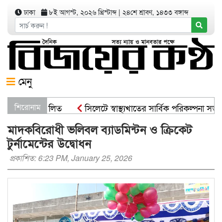
ঢাকা
৮ই আগস্ট, ২০২৬ খ্রিস্টাব্দ
|
২৪শে শ্রাবণ, ১৪৩৩ বঙ্গাব্দ
মেনু
ণ কর্মসূচী পালিত
শিরোনাম
সিলেটে স্বাস্থ্যখাতের সার্বিক পরিকল্পনা সভা
মাদকবিরোধী ভলিবল ব্যাডমিন্টন ও ক্রিকেট
টুর্নামেন্টের উদ্বোধন
প্রকাশিত: 6:23 PM, January 25, 2026