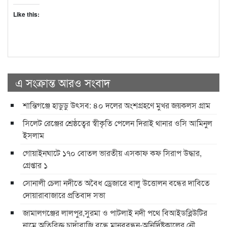
Like this:
এ সংক্রান্ত আরও সংবাদ
শান্তিগঞ্জে হাডুডু উৎসব: ৪০ দলের অংশগ্রহণে মুখর জয়কলস গ্রাম
সিলেট রেঞ্জের শ্রেষ্ঠত্বের স্বীকৃতি পেলেন দিরাই থানার ওসি আমিনুল
ইসলাম
গোয়াইনঘাটে ১৭০ বোতল ভারতীয় এসকাফ কফ সিরাপ উদ্ধার,
গ্রেপ্তার ১
সোনালী চেলা নদীতে অবৈধ ড্রেজারে বালু উত্তোলন বন্ধের দাবিতে
দোয়ারাবাজারে প্রতিবাদ সভা
জামালগঞ্জের লালপুর,সুরমা ও পাটলাই নদী পথে বিআইডব্লিউটির
নামে অতিরিক্ত চাদাঁবাজি বন্ধে মানববন্ধন-অনির্দিষ্টকালের নৌ