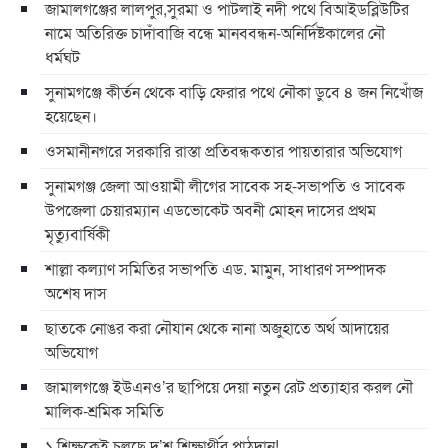
জামালগঞ্জের লালপুর,সুরমা ও পাটলাই নদী পথে বিআইডব্লিউটির
নামে অতিরিক্ত চাদাঁবাজি বন্ধে মানববন্ধন-অনির্দিষ্টকালের নৌ
ধর্মঘট
সুনামগঞ্জে কীর্তন থেকে বাড়ি ফেরার পথে নৌকা ডুবে ৪ জন নিখোঁজ
হয়েছেন।
ওসমানীনগরে সরকারি রাস্তা প্রতিবন্ধকতার পায়তারার অভিযোগ
সুনামগঞ্জ জেলা আওয়ামী লীগের সাবেক সহ-সভাপতি ও সাবেক
উপজেলা চেয়ারম্যান এডভোকেট অবনী মোহন দাসের প্রথম
মৃত্যুবার্ষিকী
শাল্লা কল্যাণ সমিতির সভাপতি এড. মামুন, সাধারণ সম্পাদক
অশেষ দাস
ছাতকে নোঙর করা নৌযান থেকে নানা অজুহাতে অর্থ আদায়ের
অভিযোগ
জামালগঞ্জে ইউএনও’র ছাপিয়ে দেয়া নতুন রেট প্রত্যাহার করল নৌ
মালিক-শ্রমিক সমিতি
১ শিক্ষকেই চলছে দু’শ শিক্ষার্থীর পাঠদান!