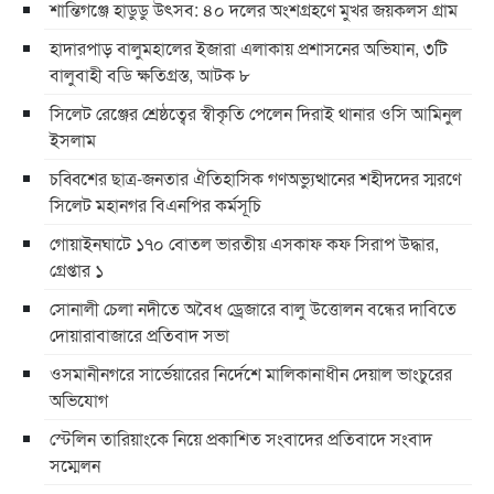
শান্তিগঞ্জে হাডুডু উৎসব: ৪০ দলের অংশগ্রহণে মুখর জয়কলস গ্রাম
হাদারপাড় বালুমহালের ইজারা এলাকায় প্রশাসনের অভিযান, ৩টি
বালুবাহী বডি ক্ষতিগ্রস্ত, আটক ৮
সিলেট রেঞ্জের শ্রেষ্ঠত্বের স্বীকৃতি পেলেন দিরাই থানার ওসি আমিনুল
ইসলাম
চব্বিশের ছাত্র-জনতার ঐতিহাসিক গণঅভ্যুত্থানের শহীদদের স্মরণে
সিলেট মহানগর বিএনপির কর্মসূচি
গোয়াইনঘাটে ১৭০ বোতল ভারতীয় এসকাফ কফ সিরাপ উদ্ধার,
গ্রেপ্তার ১
সোনালী চেলা নদীতে অবৈধ ড্রেজারে বালু উত্তোলন বন্ধের দাবিতে
দোয়ারাবাজারে প্রতিবাদ সভা
ওসমানীনগরে সার্ভেয়ারের নির্দেশে মালিকানাধীন দেয়াল ভাংচুরের
অভিযোগ
স্টেলিন তারিয়াংকে নিয়ে প্রকাশিত সংবাদের প্রতিবাদে সংবাদ
সম্মেলন