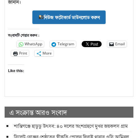
জানান।
নিউজ ফটোকার্ড ডাউনলোড করুন
সংবাদটি শেয়ার করুন :
WhatsApp
Telegram
Email
Print
More
Like this:
এ সংক্রান্ত আরও সংবাদ
শান্তিগঞ্জে হাডুডু উৎসব: ৪০ দলের অংশগ্রহণে মুখর জয়কলস গ্রাম
সিলেট রেঞ্জের শ্রেষ্ঠত্বের স্বীকৃতি পেলেন দিরাই থানার ওসি আমিনুল