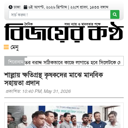
ঢাকা
৬ই আগস্ট, ২০২৬ খ্রিস্টাব্দ
|
২২শে শ্রাবণ, ১৪৩৩ বঙ্গাব্দ
মেনু
মন্ত্রী স্বাস্থ্য খাতের বরাদ্দ সঠিকভাবে কাজে লাগাতে হবে সিলেটকে দেশ
শিরোনাম
ার যেখানে খালি জায়গা আছে, গাছ লাগান — আব্দুল কাইয়ুম চৌধুরী
শাল্লায় ক্ষতিগ্রস্থ কৃষকদের মাঝে মানবিক
সহায়তা প্রদান
প্রকাশিত: 10:40 PM, May 31, 2026