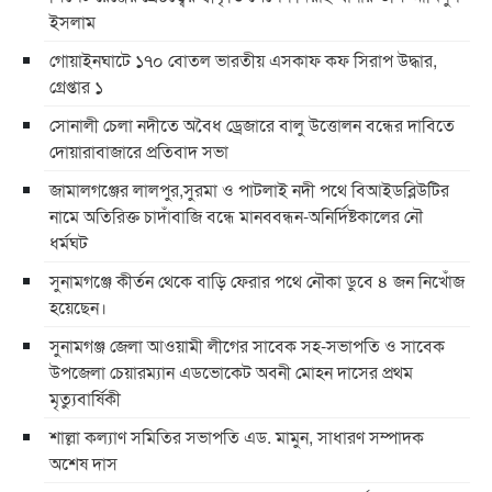
ইসলাম
গোয়াইনঘাটে ১৭০ বোতল ভারতীয় এসকাফ কফ সিরাপ উদ্ধার,
গ্রেপ্তার ১
সোনালী চেলা নদীতে অবৈধ ড্রেজারে বালু উত্তোলন বন্ধের দাবিতে
দোয়ারাবাজারে প্রতিবাদ সভা
জামালগঞ্জের লালপুর,সুরমা ও পাটলাই নদী পথে বিআইডব্লিউটির
নামে অতিরিক্ত চাদাঁবাজি বন্ধে মানববন্ধন-অনির্দিষ্টকালের নৌ
ধর্মঘট
সুনামগঞ্জে কীর্তন থেকে বাড়ি ফেরার পথে নৌকা ডুবে ৪ জন নিখোঁজ
হয়েছেন।
সুনামগঞ্জ জেলা আওয়ামী লীগের সাবেক সহ-সভাপতি ও সাবেক
উপজেলা চেয়ারম্যান এডভোকেট অবনী মোহন দাসের প্রথম
মৃত্যুবার্ষিকী
শাল্লা কল্যাণ সমিতির সভাপতি এড. মামুন, সাধারণ সম্পাদক
অশেষ দাস