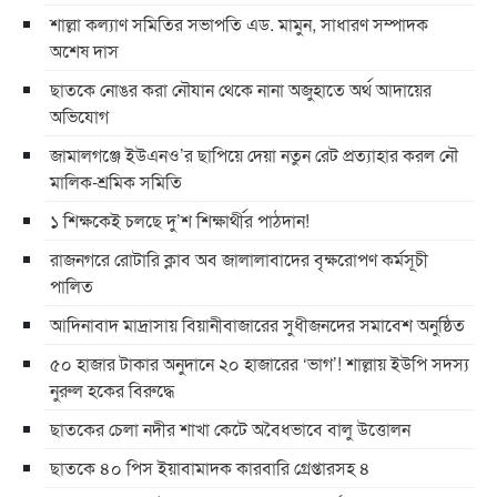
শাল্লা কল্যাণ সমিতির সভাপতি এড. মামুন, সাধারণ সম্পাদক
অশেষ দাস
ছাতকে নোঙর করা নৌযান থেকে নানা অজুহাতে অর্থ আদায়ের
অভিযোগ
জামালগঞ্জে ইউএনও’র ছাপিয়ে দেয়া নতুন রেট প্রত্যাহার করল নৌ
মালিক-শ্রমিক সমিতি
১ শিক্ষকেই চলছে দু’শ শিক্ষার্থীর পাঠদান!
রাজনগরে রোটারি ক্লাব অব জালালাবাদের বৃক্ষরোপণ কর্মসূচী
পালিত
আদিনাবাদ মাদ্রাসায় বিয়ানীবাজারের সুধীজনদের সমাবেশ অনুষ্ঠিত
৫০ হাজার টাকার অনুদানে ২০ হাজারের ‘ভাগ’! শাল্লায় ইউপি সদস্য
নুরুল হকের বিরুদ্ধে
ছাতকের চেলা নদীর শাখা কেটে অবৈধভাবে বালু উত্তোলন
ছাতকে ৪০ পিস ইয়াবামাদক কারবারি গ্রেপ্তারসহ ৪