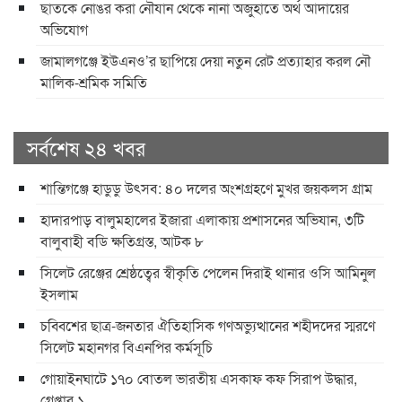
ছাতকে নোঙর করা নৌযান থেকে নানা অজুহাতে অর্থ আদায়ের
অভিযোগ
জামালগঞ্জে ইউএনও’র ছাপিয়ে দেয়া নতুন রেট প্রত্যাহার করল নৌ
মালিক-শ্রমিক সমিতি
সর্বশেষ ২৪ খবর
শান্তিগঞ্জে হাডুডু উৎসব: ৪০ দলের অংশগ্রহণে মুখর জয়কলস গ্রাম
হাদারপাড় বালুমহালের ইজারা এলাকায় প্রশাসনের অভিযান, ৩টি
বালুবাহী বডি ক্ষতিগ্রস্ত, আটক ৮
সিলেট রেঞ্জের শ্রেষ্ঠত্বের স্বীকৃতি পেলেন দিরাই থানার ওসি আমিনুল
ইসলাম
চব্বিশের ছাত্র-জনতার ঐতিহাসিক গণঅভ্যুত্থানের শহীদদের স্মরণে
সিলেট মহানগর বিএনপির কর্মসূচি
গোয়াইনঘাটে ১৭০ বোতল ভারতীয় এসকাফ কফ সিরাপ উদ্ধার,
গ্রেপ্তার ১