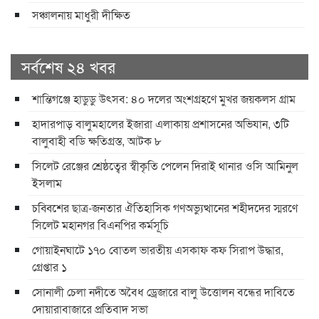
সঞ্চালনায় মাধুরী দীক্ষিত
সর্বশেষ ২৪ খবর
শান্তিগঞ্জে হাডুডু উৎসব: ৪০ দলের অংশগ্রহণে মুখর জয়কলস গ্রাম
হাদারপাড় বালুমহালের ইজারা এলাকায় প্রশাসনের অভিযান, ৩টি
বালুবাহী বডি ক্ষতিগ্রস্ত, আটক ৮
সিলেট রেঞ্জের শ্রেষ্ঠত্বের স্বীকৃতি পেলেন দিরাই থানার ওসি আমিনুল
ইসলাম
চব্বিশের ছাত্র-জনতার ঐতিহাসিক গণঅভ্যুত্থানের শহীদদের স্মরণে
সিলেট মহানগর বিএনপির কর্মসূচি
গোয়াইনঘাটে ১৭০ বোতল ভারতীয় এসকাফ কফ সিরাপ উদ্ধার,
গ্রেপ্তার ১
সোনালী চেলা নদীতে অবৈধ ড্রেজারে বালু উত্তোলন বন্ধের দাবিতে
দোয়ারাবাজারে প্রতিবাদ সভা