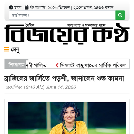
ঢাকা
৭ই আগস্ট, ২০২৬ খ্রিস্টাব্দ
|
২৩শে শ্রাবণ, ১৪৩৩ বঙ্গাব্দ
মেনু
ষরোপণ কর্মসূচী পালিত
শিরোনাম
সিলেটে স্বাস্থ্যখাতের সার্বিক পরিকল্পনা
ষ্ট্রমন্ত্রী
সিসিকের পাঁচ ওয়ার্ডে এক হাজার গাছের চারা বিতর
ব্রাজিলের জার্সিতে পড়শী, জানালেন শুভ কামনা
প্রকাশিত: 12:46 AM, June 14, 2026