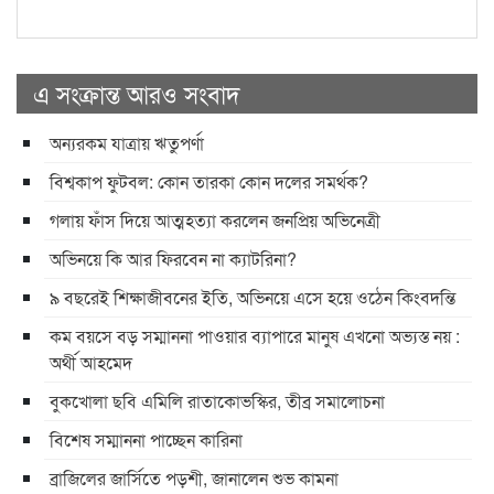
এ সংক্রান্ত আরও সংবাদ
অন্যরকম যাত্রায় ঋতুপর্ণা
বিশ্বকাপ ফুটবল: কোন তারকা কোন দলের সমর্থক?
গলায় ফাঁস দিয়ে আত্মহত্যা করলেন জনপ্রিয় অভিনেত্রী
অভিনয়ে কি আর ফিরবেন না ক্যাটরিনা?
৯ বছরেই শিক্ষাজীবনের ইতি, অভিনয়ে এসে হয়ে ওঠেন কিংবদন্তি
কম বয়সে বড় সম্মাননা পাওয়ার ব্যাপারে মানুষ এখনো অভ্যস্ত নয় :
অর্থী আহমেদ
বুকখোলা ছবি এমিলি রাতাকোভস্কির, তীব্র সমালোচনা
বিশেষ সম্মাননা পাচ্ছেন কারিনা
ব্রাজিলের জার্সিতে পড়শী, জানালেন শুভ কামনা