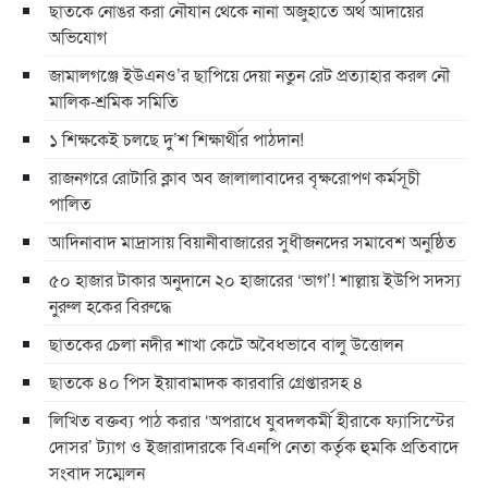
ছাতকে নোঙর করা নৌযান থেকে নানা অজুহাতে অর্থ আদায়ের
অভিযোগ
জামালগঞ্জে ইউএনও’র ছাপিয়ে দেয়া নতুন রেট প্রত্যাহার করল নৌ
মালিক-শ্রমিক সমিতি
১ শিক্ষকেই চলছে দু’শ শিক্ষার্থীর পাঠদান!
রাজনগরে রোটারি ক্লাব অব জালালাবাদের বৃক্ষরোপণ কর্মসূচী
পালিত
আদিনাবাদ মাদ্রাসায় বিয়ানীবাজারের সুধীজনদের সমাবেশ অনুষ্ঠিত
৫০ হাজার টাকার অনুদানে ২০ হাজারের ‘ভাগ’! শাল্লায় ইউপি সদস্য
নুরুল হকের বিরুদ্ধে
ছাতকের চেলা নদীর শাখা কেটে অবৈধভাবে বালু উত্তোলন
ছাতকে ৪০ পিস ইয়াবামাদক কারবারি গ্রেপ্তারসহ ৪
লিখিত বক্তব্য পাঠ করার ‘অপরাধে যুবদলকর্মী হীরাকে ফ্যাসিস্টের
দোসর’ ট্যাগ ও ইজারাদারকে বিএনপি নেতা কর্তৃক হুমকি প্রতিবাদে
সংবাদ সম্মেলন