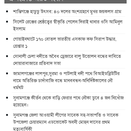
শান্তিগঞ্জে হাডুডু উৎসব: ৪০ দলের অংশগ্রহণে মুখর জয়কলস গ্রাম
সিলেট রেঞ্জের শ্রেষ্ঠত্বের স্বীকৃতি পেলেন দিরাই থানার ওসি আমিনুল
ইসলাম
গোয়াইনঘাটে ১৭০ বোতল ভারতীয় এসকাফ কফ সিরাপ উদ্ধার,
গ্রেপ্তার ১
সোনালী চেলা নদীতে অবৈধ ড্রেজারে বালু উত্তোলন বন্ধের দাবিতে
দোয়ারাবাজারে প্রতিবাদ সভা
জামালগঞ্জের লালপুর,সুরমা ও পাটলাই নদী পথে বিআইডব্লিউটির
নামে অতিরিক্ত চাদাঁবাজি বন্ধে মানববন্ধন-অনির্দিষ্টকালের নৌ
ধর্মঘট
সুনামগঞ্জে কীর্তন থেকে বাড়ি ফেরার পথে নৌকা ডুবে ৪ জন নিখোঁজ
হয়েছেন।
সুনামগঞ্জ জেলা আওয়ামী লীগের সাবেক সহ-সভাপতি ও সাবেক
উপজেলা চেয়ারম্যান এডভোকেট অবনী মোহন দাসের প্রথম
মৃত্যুবার্ষিকী