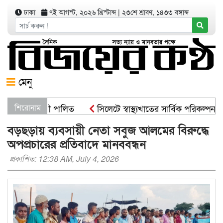
ঢাকা
৭ই আগস্ট, ২০২৬ খ্রিস্টাব্দ
|
২৩শে শ্রাবণ, ১৪৩৩ বঙ্গাব্দ
মেনু
রোপণ কর্মসূচী পালিত
শিরোনাম
সিলেটে স্বাস্থ্যখাতের সার্বিক পরিকল্পনা স
বড়ছড়ায় ব্যবসায়ী নেতা সবুজ আলমের বিরুদ্ধে
অপপ্রচারের প্রতিবাদে মানববন্ধন
প্রকাশিত: 12:38 AM, July 4, 2026