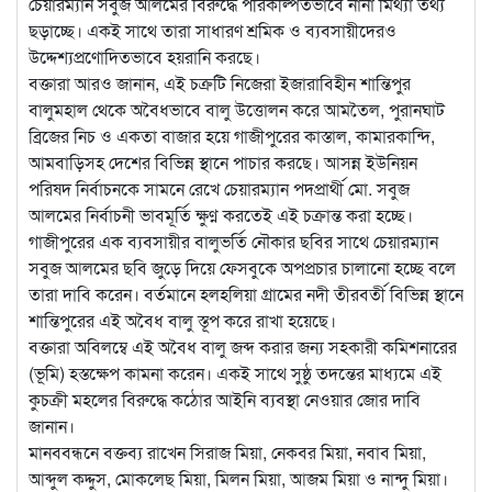
চেয়ারম্যান সবুজ আলমের বিরুদ্ধে পরিকল্পিতভাবে নানা মিথ্যা তথ্য
ছড়াচ্ছে। একই সাথে তারা সাধারণ শ্রমিক ও ব্যবসায়ীদেরও
উদ্দেশ্যপ্রণোদিতভাবে হয়রানি করছে।
বক্তারা আরও জানান, এই চক্রটি নিজেরা ইজারাবিহীন শান্তিপুর
বালুমহাল থেকে অবৈধভাবে বালু উত্তোলন করে আমতৈল, পুরানঘাট
ব্রিজের নিচ ও একতা বাজার হয়ে গাজীপুরের কাস্তাল, কামারকান্দি,
আমবাড়িসহ দেশের বিভিন্ন স্থানে পাচার করছে। আসন্ন ইউনিয়ন
পরিষদ নির্বাচনকে সামনে রেখে চেয়ারম্যান পদপ্রার্থী মো. সবুজ
আলমের নির্বাচনী ভাবমূর্তি ক্ষুণ্ন করতেই এই চক্রান্ত করা হচ্ছে।
গাজীপুরের এক ব্যবসায়ীর বালুভর্তি নৌকার ছবির সাথে চেয়ারম্যান
সবুজ আলমের ছবি জুড়ে দিয়ে ফেসবুকে অপপ্রচার চালানো হচ্ছে বলে
তারা দাবি করেন। বর্তমানে হলহলিয়া গ্রামের নদী তীরবর্তী বিভিন্ন স্থানে
শান্তিপুরের এই অবৈধ বালু স্তূপ করে রাখা হয়েছে।
বক্তারা অবিলম্বে এই অবৈধ বালু জব্দ করার জন্য সহকারী কমিশনারের
(ভূমি) হস্তক্ষেপ কামনা করেন। একই সাথে সুষ্ঠু তদন্তের মাধ্যমে এই
কুচক্রী মহলের বিরুদ্ধে কঠোর আইনি ব্যবস্থা নেওয়ার জোর দাবি
জানান।
মানববন্ধনে বক্তব্য রাখেন সিরাজ মিয়া, নেকবর মিয়া, নবাব মিয়া,
আব্দুল কদ্দুস, মোকলেছ মিয়া, মিলন মিয়া, আজম মিয়া ও নান্দু মিয়া।