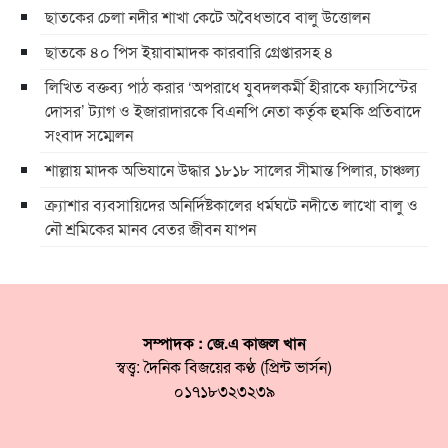
ছাতকের চেলা নদীর শাখা কেটে অবৈধভাবে বালু উত্তোলন
ছাতকে ৪০ পিস ইয়াবামাদক কারবারি গ্রেপ্তারসহ ৪
লিখিত বক্তব্য পাঠ করার ‘অপরাধে যুবদলকর্মী হীরাকে ফ্যাসিস্টের
দোসর’ ট্যাগ ও ইজারাদারকে বিএনপি নেতা কর্তৃক হুমকি প্রতিবাদে
সংবাদ সম্মেলন
শাল্লায় মাদক অভিযানে উদ্ধার ১৮১৮ সালের সীমান্ত পিলার, চাঞ্চল্য
ক্র্যাশার ব্যবসায়িদের অনির্দিষ্টকালের ধর্মঘটে নদীতে লাখো বালু ও
নৌ শ্রমিকের মানব বেতর জীবন যাপন
সম্পাদক : জে.এ কাজল খান
স্বত্ত্ব: দৈনিক বিজয়ের কণ্ঠ (প্রিন্ট ভার্সন)
০১৭১৮৩২৩২৩৯