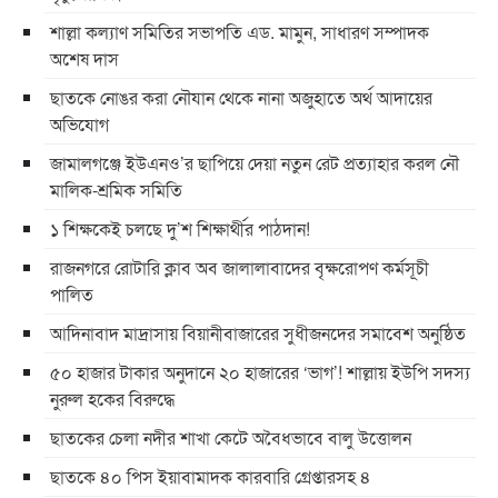
শাল্লা কল্যাণ সমিতির সভাপতি এড. মামুন, সাধারণ সম্পাদক
অশেষ দাস
ছাতকে নোঙর করা নৌযান থেকে নানা অজুহাতে অর্থ আদায়ের
অভিযোগ
জামালগঞ্জে ইউএনও’র ছাপিয়ে দেয়া নতুন রেট প্রত্যাহার করল নৌ
মালিক-শ্রমিক সমিতি
১ শিক্ষকেই চলছে দু’শ শিক্ষার্থীর পাঠদান!
রাজনগরে রোটারি ক্লাব অব জালালাবাদের বৃক্ষরোপণ কর্মসূচী
পালিত
আদিনাবাদ মাদ্রাসায় বিয়ানীবাজারের সুধীজনদের সমাবেশ অনুষ্ঠিত
৫০ হাজার টাকার অনুদানে ২০ হাজারের ‘ভাগ’! শাল্লায় ইউপি সদস্য
নুরুল হকের বিরুদ্ধে
ছাতকের চেলা নদীর শাখা কেটে অবৈধভাবে বালু উত্তোলন
ছাতকে ৪০ পিস ইয়াবামাদক কারবারি গ্রেপ্তারসহ ৪