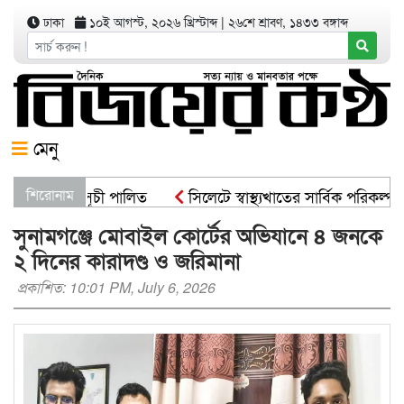
ঢাকা
১০ই আগস্ট, ২০২৬ খ্রিস্টাব্দ
|
২৬শে শ্রাবণ, ১৪৩৩ বঙ্গাব্দ
মেনু
্ষরোপণ কর্মসূচী পালিত
শিরোনাম
সিলেটে স্বাস্থ্যখাতের সার্বিক পরিকল্পন
সুনামগঞ্জে মোবাইল কোর্টের অভিযানে ৪ জনকে
২ দিনের কারাদণ্ড ও জরিমানা
প্রকাশিত: 10:01 PM, July 6, 2026