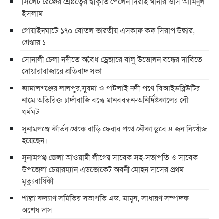
সিলেট রেঞ্জের শ্রেষ্ঠত্বের স্বীকৃতি পেলেন দিরাই থানার ওসি আমিনুল
ইসলাম
গোয়াইনঘাটে ১৭০ বোতল ভারতীয় এসকাফ কফ সিরাপ উদ্ধার,
গ্রেপ্তার ১
সোনালী চেলা নদীতে অবৈধ ড্রেজারে বালু উত্তোলন বন্ধের দাবিতে
দোয়ারাবাজারে প্রতিবাদ সভা
জামালগঞ্জের লালপুর,সুরমা ও পাটলাই নদী পথে বিআইডব্লিউটির
নামে অতিরিক্ত চাদাঁবাজি বন্ধে মানববন্ধন-অনির্দিষ্টকালের নৌ
ধর্মঘট
সুনামগঞ্জে কীর্তন থেকে বাড়ি ফেরার পথে নৌকা ডুবে ৪ জন নিখোঁজ
হয়েছেন।
সুনামগঞ্জ জেলা আওয়ামী লীগের সাবেক সহ-সভাপতি ও সাবেক
উপজেলা চেয়ারম্যান এডভোকেট অবনী মোহন দাসের প্রথম
মৃত্যুবার্ষিকী
শাল্লা কল্যাণ সমিতির সভাপতি এড. মামুন, সাধারণ সম্পাদক
অশেষ দাস