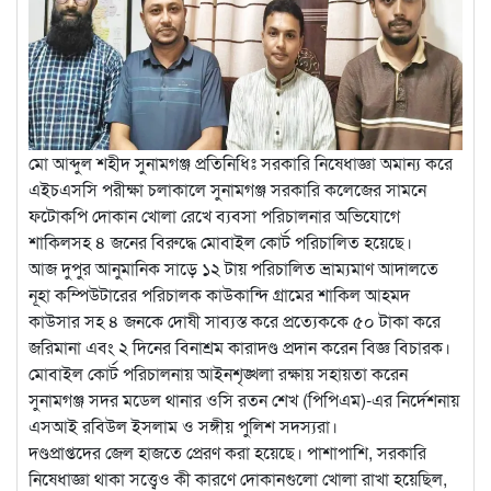
মো আব্দুল শহীদ সুনামগঞ্জ প্রতিনিধিঃ সরকারি নিষেধাজ্ঞা অমান্য করে
এইচএসসি পরীক্ষা চলাকালে সুনামগঞ্জ সরকারি কলেজের সামনে
ফটোকপি দোকান খোলা রেখে ব্যবসা পরিচালনার অভিযোগে
শাকিলসহ ৪ জনের বিরুদ্ধে মোবাইল কোর্ট পরিচালিত হয়েছে।
আজ দুপুর আনুমানিক সাড়ে ১২ টায় পরিচালিত ভ্রাম্যমাণ আদালতে
নূহা কম্পিউটারের পরিচালক কাউকান্দি গ্রামের শাকিল আহমদ
কাউসার সহ ৪ জনকে দোষী সাব্যস্ত করে প্রত্যেককে ৫০ টাকা করে
জরিমানা এবং ২ দিনের বিনাশ্রম কারাদণ্ড প্রদান করেন বিজ্ঞ বিচারক।
মোবাইল কোর্ট পরিচালনায় আইনশৃঙ্খলা রক্ষায় সহায়তা করেন
সুনামগঞ্জ সদর মডেল থানার ওসি রতন শেখ (পিপিএম)-এর নির্দেশনায়
এসআই রবিউল ইসলাম ও সঙ্গীয় পুলিশ সদস্যরা।
দণ্ডপ্রাপ্তদের জেল হাজতে প্রেরণ করা হয়েছে। পাশাপাশি, সরকারি
নিষেধাজ্ঞা থাকা সত্ত্বেও কী কারণে দোকানগুলো খোলা রাখা হয়েছিল,