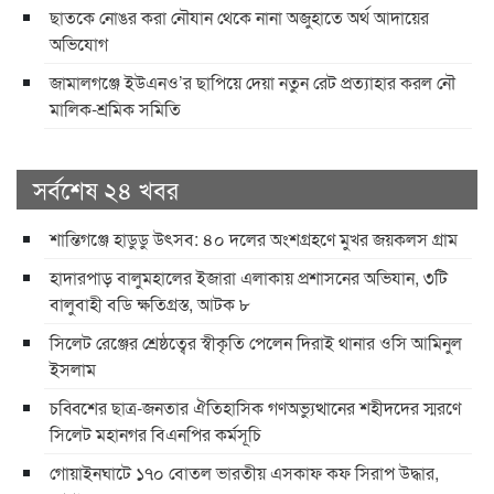
ছাতকে নোঙর করা নৌযান থেকে নানা অজুহাতে অর্থ আদায়ের
অভিযোগ
জামালগঞ্জে ইউএনও’র ছাপিয়ে দেয়া নতুন রেট প্রত্যাহার করল নৌ
মালিক-শ্রমিক সমিতি
সর্বশেষ ২৪ খবর
শান্তিগঞ্জে হাডুডু উৎসব: ৪০ দলের অংশগ্রহণে মুখর জয়কলস গ্রাম
হাদারপাড় বালুমহালের ইজারা এলাকায় প্রশাসনের অভিযান, ৩টি
বালুবাহী বডি ক্ষতিগ্রস্ত, আটক ৮
সিলেট রেঞ্জের শ্রেষ্ঠত্বের স্বীকৃতি পেলেন দিরাই থানার ওসি আমিনুল
ইসলাম
চব্বিশের ছাত্র-জনতার ঐতিহাসিক গণঅভ্যুত্থানের শহীদদের স্মরণে
সিলেট মহানগর বিএনপির কর্মসূচি
গোয়াইনঘাটে ১৭০ বোতল ভারতীয় এসকাফ কফ সিরাপ উদ্ধার,