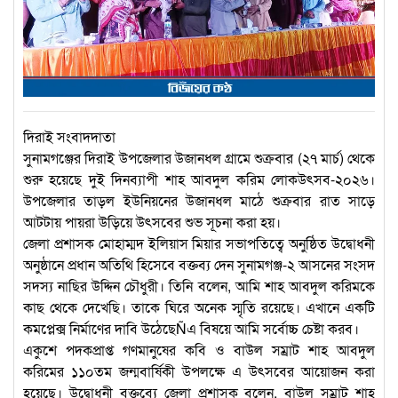
দিরাই সংবাদদাতা
সুনামগঞ্জের দিরাই উপজেলার উজানধল গ্রামে শুক্রবার (২৭ মার্চ) থেকে
শুরু হয়েছে দুই দিনব্যাপী শাহ আবদুল করিম লোকউৎসব-২০২৬।
উপজেলার তাড়ল ইউনিয়নের উজানধল মাঠে শুক্রবার রাত সাড়ে
আটটায় পায়রা উড়িয়ে উৎসবের শুভ সূচনা করা হয়।
জেলা প্রশাসক মোহাম্মদ ইলিয়াস মিয়ার সভাপতিত্বে অনুষ্ঠিত উদ্বোধনী
অনুষ্ঠানে প্রধান অতিথি হিসেবে বক্তব্য দেন সুনামগঞ্জ-২ আসনের সংসদ
সদস্য নাছির উদ্দিন চৌধুরী। তিনি বলেন, আমি শাহ আবদুল করিমকে
কাছ থেকে দেখেছি। তাকে ঘিরে অনেক স্মৃতি রয়েছে। এখানে একটি
কমপ্লেক্স নির্মাণের দাবি উঠেছেÑএ বিষয়ে আমি সর্বোচ্চ চেষ্টা করব।
একুশে পদকপ্রাপ্ত গণমানুষের কবি ও বাউল সম্রাট শাহ আবদুল
করিমের ১১০তম জন্মবার্ষিকী উপলক্ষে এ উৎসবের আয়োজন করা
হয়েছে। উদ্বোধনী বক্তব্যে জেলা প্রশাসক বলেন, বাউল সম্রাট শাহ