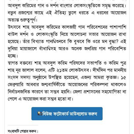
আবদুল করিমের গান ও দর্শন বাংলার লোকসংস্কৃতিকে সমৃদ্ধ করেছে।
নতুন প্রজন্মের কাছে এই ঐতিহ্য তুলে ধরতে এ ধরনের আয়োজন
অত্যন্ত গুরুত্বপূর্ণ।
উৎসবে শাহ আবদুল করিমের কালজয়ী গান পরিবেশনের পাশাপাশি
বাউল দর্শন ও লোকসংস্কৃতি নিয়ে আলোচনা সভার আয়োজন রাখা
হয়েছে। তাঁর বিখ্যাত গানÑশুনবে কি বুঝবে কি ওরে মন বুদ্ধা? এই
দুনিয়া মায়াজালে বাঁধাÑসহ আরও অনেক জনপ্রিয় গান পরিবেশিত
হচ্ছে।
স্বাগত বক্তব্যে শাহ আবদুল করিম পরিষদের সভাপতি ও করিম পুত্র
শাহ নূর জালাল বলেন, এটি ২১তম লোকউৎসব। দীর্ঘদিন পর মাননীয়
সংসদ সদস্য অনুষ্ঠানে উপস্থিত হয়েছেন, এজন্য আমরা কৃতজ্ঞ। ১৫
ফেব্রুয়ারি আব্বার জন্মবার্ষিকীতে আয়োজনের পরিকল্পনা থাকলেও
নির্বাচনজনিত কারণে তা সম্ভব হয়নি। জেলা প্রশাসনের সহযোগিতা না
পেলে এ আয়োজন করা সম্ভব হতো না।
নিউজ ফটোকার্ড ডাউনলোড করুন
সংবাদটি শেয়ার করুন :