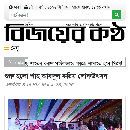
ঢাকা
৮ই আগস্ট, ২০২৬ খ্রিস্টাব্দ
|
২৪শে শ্রাবণ, ১৪৩৩ বঙ্গাব্দ
মেনু
ণিজ্যমন্ত্রী স্বাস্থ্য খাতের বরাদ্দ সঠিকভাবে কাজে লাগাতে হবে সিলেট
শিরোনাম
িতরণ যার যেখানে খালি জায়গা আছে, গাছ লাগান — আব্দুল কাইয়ুম চৌধ
শুরু হলো শাহ আবদুল করিম লোকউৎসব
প্রকাশিত: 8:16 PM, March 28, 2026