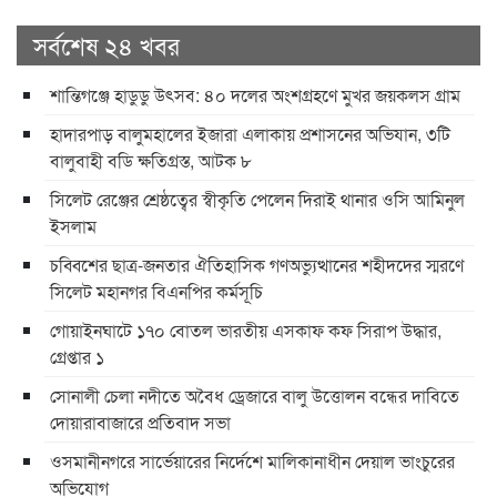
সর্বশেষ ২৪ খবর
শান্তিগঞ্জে হাডুডু উৎসব: ৪০ দলের অংশগ্রহণে মুখর জয়কলস গ্রাম
হাদারপাড় বালুমহালের ইজারা এলাকায় প্রশাসনের অভিযান, ৩টি
বালুবাহী বডি ক্ষতিগ্রস্ত, আটক ৮
সিলেট রেঞ্জের শ্রেষ্ঠত্বের স্বীকৃতি পেলেন দিরাই থানার ওসি আমিনুল
ইসলাম
চব্বিশের ছাত্র-জনতার ঐতিহাসিক গণঅভ্যুত্থানের শহীদদের স্মরণে
সিলেট মহানগর বিএনপির কর্মসূচি
গোয়াইনঘাটে ১৭০ বোতল ভারতীয় এসকাফ কফ সিরাপ উদ্ধার,
গ্রেপ্তার ১
সোনালী চেলা নদীতে অবৈধ ড্রেজারে বালু উত্তোলন বন্ধের দাবিতে
দোয়ারাবাজারে প্রতিবাদ সভা
ওসমানীনগরে সার্ভেয়ারের নির্দেশে মালিকানাধীন দেয়াল ভাংচুরের
অভিযোগ