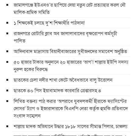
জামালগঞ্জে ইউএনও’র ছাপিয়ে দেয়া নতুন রেট প্রত্যাহার করল নৌ
মালিক-শ্রমিক সমিতি
১ শিক্ষকেই চলছে দু’শ শিক্ষার্থীর পাঠদান!
রাজনগরে রোটারি ক্লাব অব জালালাবাদের বৃক্ষরোপণ কর্মসূচী
পালিত
আদিনাবাদ মাদ্রাসায় বিয়ানীবাজারের সুধীজনদের সমাবেশ অনুষ্ঠিত
৫০ হাজার টাকার অনুদানে ২০ হাজারের ‘ভাগ’! শাল্লায় ইউপি সদস্য
নুরুল হকের বিরুদ্ধে
ছাতকের চেলা নদীর শাখা কেটে অবৈধভাবে বালু উত্তোলন
ছাতকে ৪০ পিস ইয়াবামাদক কারবারি গ্রেপ্তারসহ ৪
লিখিত বক্তব্য পাঠ করার ‘অপরাধে যুবদলকর্মী হীরাকে ফ্যাসিস্টের
দোসর’ ট্যাগ ও ইজারাদারকে বিএনপি নেতা কর্তৃক হুমকি প্রতিবাদে
সংবাদ সম্মেলন
শাল্লায় মাদক অভিযানে উদ্ধার ১৮১৮ সালের সীমান্ত পিলার, চাঞ্চল্য