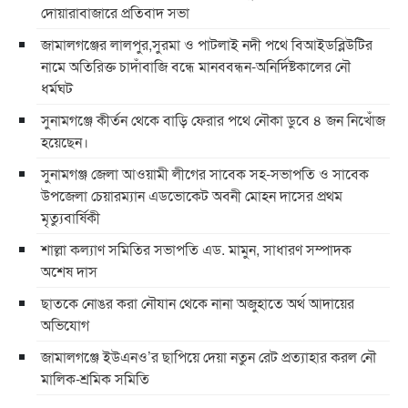
দোয়ারাবাজারে প্রতিবাদ সভা
জামালগঞ্জের লালপুর,সুরমা ও পাটলাই নদী পথে বিআইডব্লিউটির
নামে অতিরিক্ত চাদাঁবাজি বন্ধে মানববন্ধন-অনির্দিষ্টকালের নৌ
ধর্মঘট
সুনামগঞ্জে কীর্তন থেকে বাড়ি ফেরার পথে নৌকা ডুবে ৪ জন নিখোঁজ
হয়েছেন।
সুনামগঞ্জ জেলা আওয়ামী লীগের সাবেক সহ-সভাপতি ও সাবেক
উপজেলা চেয়ারম্যান এডভোকেট অবনী মোহন দাসের প্রথম
মৃত্যুবার্ষিকী
শাল্লা কল্যাণ সমিতির সভাপতি এড. মামুন, সাধারণ সম্পাদক
অশেষ দাস
ছাতকে নোঙর করা নৌযান থেকে নানা অজুহাতে অর্থ আদায়ের
অভিযোগ
জামালগঞ্জে ইউএনও’র ছাপিয়ে দেয়া নতুন রেট প্রত্যাহার করল নৌ
মালিক-শ্রমিক সমিতি