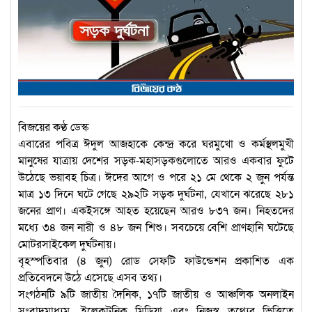
বিজয়ের কণ্ঠ ডেস্ক
এবারের পবিত্র ঈদুল আজহাকে কেন্দ্র করে ঘরমুখো ও কর্মস্থলমুখী
মানুষের যাত্রায় দেশের সড়ক-মহাসড়কগুলোতে আরও একবার ফুটে
উঠেছে ভয়াবহ চিত্র। ঈদের আগে ও পরে ২১ মে থেকে ২ জুন পর্যন্ত
মাত্র ১৩ দিনে ঘটে গেছে ২৯২টি সড়ক দুর্ঘটনা, যেখানে ঝরেছে ২৮১
জনের প্রাণ। একইসঙ্গে আহত হয়েছেন আরও ৮৩৭ জন। নিহতদের
মধ্যে ৩৪ জন নারী ও ৪৮ জন শিশু। সবচেয়ে বেশি প্রাণহানি ঘটেছে
মোটরসাইকেল দুর্ঘটনায়।
বৃহস্পতিবার (৪ জুন) রোড সেফটি ফাউন্ডেশন প্রকাশিত এক
প্রতিবেদনে উঠে এসেছে এসব তথ্য।
সংগঠনটি ৯টি জাতীয় দৈনিক, ১৭টি জাতীয় ও আঞ্চলিক অনলাইন
সংবাদমাধ্যম, ইলেকট্রনিক মিডিয়া এবং নিজস্ব তথ্যের ভিত্তিতে