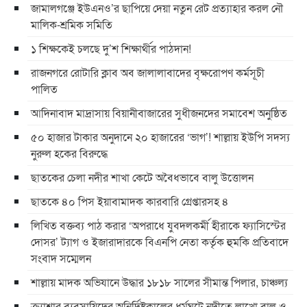
জামালগঞ্জে ইউএনও’র ছাপিয়ে দেয়া নতুন রেট প্রত্যাহার করল নৌ
মালিক-শ্রমিক সমিতি
১ শিক্ষকেই চলছে দু’শ শিক্ষার্থীর পাঠদান!
রাজনগরে রোটারি ক্লাব অব জালালাবাদের বৃক্ষরোপণ কর্মসূচী
পালিত
আদিনাবাদ মাদ্রাসায় বিয়ানীবাজারের সুধীজনদের সমাবেশ অনুষ্ঠিত
৫০ হাজার টাকার অনুদানে ২০ হাজারের ‘ভাগ’! শাল্লায় ইউপি সদস্য
নুরুল হকের বিরুদ্ধে
ছাতকের চেলা নদীর শাখা কেটে অবৈধভাবে বালু উত্তোলন
ছাতকে ৪০ পিস ইয়াবামাদক কারবারি গ্রেপ্তারসহ ৪
লিখিত বক্তব্য পাঠ করার ‘অপরাধে যুবদলকর্মী হীরাকে ফ্যাসিস্টের
দোসর’ ট্যাগ ও ইজারাদারকে বিএনপি নেতা কর্তৃক হুমকি প্রতিবাদে
সংবাদ সম্মেলন
শাল্লায় মাদক অভিযানে উদ্ধার ১৮১৮ সালের সীমান্ত পিলার, চাঞ্চল্য
ক্র্যাশার ব্যবসায়িদের অনির্দিষ্টকালের ধর্মঘটে নদীতে লাখো বালু ও