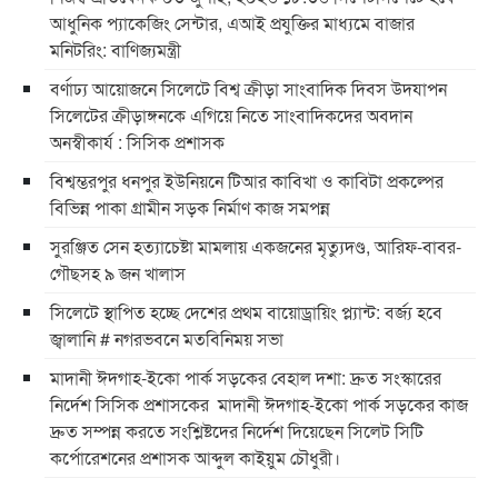
আধুনিক প্যাকেজিং সেন্টার, এআই প্রযুক্তির মাধ্যমে বাজার
মনিটরিং: বাণিজ্যমন্ত্রী
বর্ণাঢ্য আয়োজনে সিলেটে বিশ্ব ক্রীড়া সাংবাদিক দিবস উদযাপন
সিলেটের ক্রীড়াঙ্গনকে এগিয়ে নিতে সাংবাদিকদের অবদান
অনস্বীকার্য : সিসিক প্রশাসক
বিশ্বম্ভরপুর ধনপুর ইউনিয়নে টিআর কাবিখা ও কাবিটা প্রকল্পের
বিভিন্ন পাকা গ্রামীন সড়ক নির্মাণ কাজ সমপন্ন
সুরঞ্জিত সেন হত্যাচেষ্টা মামলায় একজনের মৃত্যুদণ্ড, আরিফ-বাবর-
গৌছসহ ৯ জন খালাস
​সিলেটে স্থাপিত হচ্ছে দেশের প্রথম বায়োড্রায়িং প্ল্যান্ট: বর্জ্য হবে
জ্বালানি ​# নগরভবনে মতবিনিময় সভা
​মাদানী ঈদগাহ-ইকো পার্ক সড়কের বেহাল দশা: দ্রুত সংস্কারের
নির্দেশ সিসিক প্রশাসকের ​ ​মাদানী ঈদগাহ-ইকো পার্ক সড়কের কাজ
দ্রুত সম্পন্ন করতে সংশ্লিষ্টদের নির্দেশ দিয়েছেন সিলেট সিটি
কর্পোরেশনের প্রশাসক আব্দুল কাইয়ুম চৌধুরী।