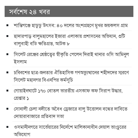
সর্বশেষ ২৪ খবর
শান্তিগঞ্জে হাডুডু উৎসব: ৪০ দলের অংশগ্রহণে মুখর জয়কলস গ্রাম
হাদারপাড় বালুমহালের ইজারা এলাকায় প্রশাসনের অভিযান, ৩টি
বালুবাহী বডি ক্ষতিগ্রস্ত, আটক ৮
সিলেট রেঞ্জের শ্রেষ্ঠত্বের স্বীকৃতি পেলেন দিরাই থানার ওসি আমিনুল
ইসলাম
চব্বিশের ছাত্র-জনতার ঐতিহাসিক গণঅভ্যুত্থানের শহীদদের স্মরণে
সিলেট মহানগর বিএনপির কর্মসূচি
গোয়াইনঘাটে ১৭০ বোতল ভারতীয় এসকাফ কফ সিরাপ উদ্ধার,
গ্রেপ্তার ১
সোনালী চেলা নদীতে অবৈধ ড্রেজারে বালু উত্তোলন বন্ধের দাবিতে
দোয়ারাবাজারে প্রতিবাদ সভা
ওসমানীনগরে সার্ভেয়ারের নির্দেশে মালিকানাধীন দেয়াল ভাংচুরের
অভিযোগ