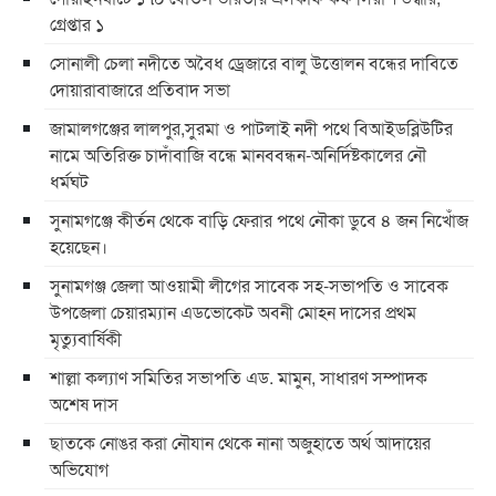
গ্রেপ্তার ১
সোনালী চেলা নদীতে অবৈধ ড্রেজারে বালু উত্তোলন বন্ধের দাবিতে
দোয়ারাবাজারে প্রতিবাদ সভা
জামালগঞ্জের লালপুর,সুরমা ও পাটলাই নদী পথে বিআইডব্লিউটির
নামে অতিরিক্ত চাদাঁবাজি বন্ধে মানববন্ধন-অনির্দিষ্টকালের নৌ
ধর্মঘট
সুনামগঞ্জে কীর্তন থেকে বাড়ি ফেরার পথে নৌকা ডুবে ৪ জন নিখোঁজ
হয়েছেন।
সুনামগঞ্জ জেলা আওয়ামী লীগের সাবেক সহ-সভাপতি ও সাবেক
উপজেলা চেয়ারম্যান এডভোকেট অবনী মোহন দাসের প্রথম
মৃত্যুবার্ষিকী
শাল্লা কল্যাণ সমিতির সভাপতি এড. মামুন, সাধারণ সম্পাদক
অশেষ দাস
ছাতকে নোঙর করা নৌযান থেকে নানা অজুহাতে অর্থ আদায়ের
অভিযোগ