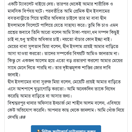
একটি ট্যাবলেট খাইয়ে দেয়। তারপর থেকেই আমার শারীরিক ও
মানসিক বির্পযয় ঘটে। পরবর্তীতে আমি প্রেমিক দ্বীন ইসলামের
বসতবাড়ীতে গিয়ে স্বামীর অধিকার চাইলে তার মা বাবা দ্বীন
ইসলামকে সিলেটে পালিয়ে যেতে সাহায্য করে। তুমি কি চাও এমন
প্রশ্নের জবাবে তিনি আরো বলেন আমি টাকা-পয়সা,ধন সম্পদ কিছুই
চাই না,শুধু স্বামীর অধিকার চাই। নয়তো বাঁচার কোন ইচ্ছা নাই।
মেয়ের বাবা সুলতান মিয়া বলেন, দ্বীন ইসলাম প্রায়ই আমার বাড়িতে
আসা যাওয়া করতো। তাদের সম্পর্কের বিষয়টি আমিও জানতাম না।
কিন্তু সে একজন আলেম হয়ে এতো বড় প্রতারণা করলো আমার মেয়ের
সাথে মেনে নিতে পারছি না। তার দৃষ্টান্তমূলক শাস্তির জোর দাবি
জানাই।
দ্বীন ইসলামের বাবা সুরুজ মিয়া বলেন, মেয়েটি প্রায়ই আমার বাড়িতে
এসে আশপাশে ঘুড়াগোড়ি করতো। আমি অনেকদিন তাকে নিষেধ
করেছি আমার বাড়িতে না আসার জন্য।
বিশ্বম্ভরপুর থানার অফিসার ইনচার্জ মো শাহীন আলম বলেন, এবিষয়ে
কেউ অভিযোগ করেনি। আপনার কাছ থেকে জানলাম। আমি খোঁজ নিয়ে
দেখছি।##
নিউজ ফটোকার্ড ডাউনলোড করুন