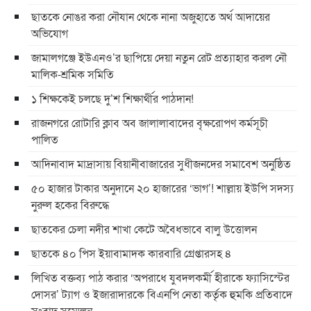
ছাতকে নোঙর করা নৌযান থেকে নানা অজুহাতে অর্থ আদায়ের
অভিযোগ
জামালগঞ্জে ইউএনও’র ছাপিয়ে দেয়া নতুন রেট প্রত্যাহার করল নৌ
মালিক-শ্রমিক সমিতি
১ শিক্ষকেই চলছে দু’শ শিক্ষার্থীর পাঠদান!
রাজনগরে রোটারি ক্লাব অব জালালাবাদের বৃক্ষরোপণ কর্মসূচী
পালিত
আদিনাবাদ মাদ্রাসায় বিয়ানীবাজারের সুধীজনদের সমাবেশ অনুষ্ঠিত
৫০ হাজার টাকার অনুদানে ২০ হাজারের ‘ভাগ’! শাল্লায় ইউপি সদস্য
নুরুল হকের বিরুদ্ধে
ছাতকের চেলা নদীর শাখা কেটে অবৈধভাবে বালু উত্তোলন
ছাতকে ৪০ পিস ইয়াবামাদক কারবারি গ্রেপ্তারসহ ৪
লিখিত বক্তব্য পাঠ করার ‘অপরাধে যুবদলকর্মী হীরাকে ফ্যাসিস্টের
দোসর’ ট্যাগ ও ইজারাদারকে বিএনপি নেতা কর্তৃক হুমকি প্রতিবাদে
সংবাদ সম্মেলন