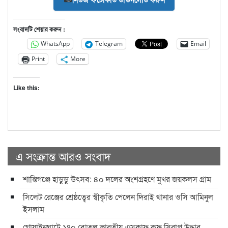
সংবাদটি শেয়ার করুন :
WhatsApp
Telegram
Email
Print
More
Like this:
এ সংক্রান্ত আরও সংবাদ
শান্তিগঞ্জে হাডুডু উৎসব: ৪০ দলের অংশগ্রহণে মুখর জয়কলস গ্রাম
সিলেট রেঞ্জের শ্রেষ্ঠত্বের স্বীকৃতি পেলেন দিরাই থানার ওসি আমিনুল
ইসলাম
গোয়াইনঘাটে ১৭০ বোতল ভারতীয় এসকাফ কফ সিরাপ উদ্ধার,