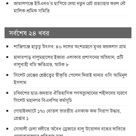
জামালগঞ্জে ইউএনও’র ছাপিয়ে দেয়া নতুন রেট প্রত্যাহার করল নৌ
মালিক-শ্রমিক সমিতি
সর্বশেষ ২৪ খবর
শান্তিগঞ্জে হাডুডু উৎসব: ৪০ দলের অংশগ্রহণে মুখর জয়কলস গ্রাম
হাদারপাড় বালুমহালের ইজারা এলাকায় প্রশাসনের অভিযান, ৩টি
বালুবাহী বডি ক্ষতিগ্রস্ত, আটক ৮
সিলেট রেঞ্জের শ্রেষ্ঠত্বের স্বীকৃতি পেলেন দিরাই থানার ওসি আমিনুল
ইসলাম
চব্বিশের ছাত্র-জনতার ঐতিহাসিক গণঅভ্যুত্থানের শহীদদের স্মরণে
সিলেট মহানগর বিএনপির কর্মসূচি
গোয়াইনঘাটে ১৭০ বোতল ভারতীয় এসকাফ কফ সিরাপ উদ্ধার,
গ্রেপ্তার ১
সোনালী চেলা নদীতে অবৈধ ড্রেজারে বালু উত্তোলন বন্ধের দাবিতে
দোয়ারাবাজারে প্রতিবাদ সভা