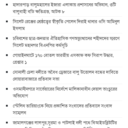
হাদারপাড় বালুমহালের ইজারা এলাকায় প্রশাসনের অভিযান, ৩টি
বালুবাহী বডি ক্ষতিগ্রস্ত, আটক ৮
সিলেট রেঞ্জের শ্রেষ্ঠত্বের স্বীকৃতি পেলেন দিরাই থানার ওসি আমিনুল
ইসলাম
চব্বিশের ছাত্র-জনতার ঐতিহাসিক গণঅভ্যুত্থানের শহীদদের স্মরণে
সিলেট মহানগর বিএনপির কর্মসূচি
গোয়াইনঘাটে ১৭০ বোতল ভারতীয় এসকাফ কফ সিরাপ উদ্ধার,
গ্রেপ্তার ১
সোনালী চেলা নদীতে অবৈধ ড্রেজারে বালু উত্তোলন বন্ধের দাবিতে
দোয়ারাবাজারে প্রতিবাদ সভা
ওসমানীনগরে সার্ভেয়ারের নির্দেশে মালিকানাধীন দেয়াল ভাংচুরের
অভিযোগ
স্টেলিন তারিয়াংকে নিয়ে প্রকাশিত সংবাদের প্রতিবাদে সংবাদ
সম্মেলন
জামালগঞ্জের লালপুর,সুরমা ও পাটলাই নদী পথে বিআইডব্লিউটির