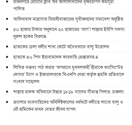
রাজনগরে রোটারি ক্লাব অব জালালাবাদের বৃক্ষরোপণ কর্মসূচী
পালিত
আদিনাবাদ মাদ্রাসায় বিয়ানীবাজারের সুধীজনদের সমাবেশ অনুষ্ঠিত
৫০ হাজার টাকার অনুদানে ২০ হাজারের ‘ভাগ’! শাল্লায় ইউপি সদস্য
নুরুল হকের বিরুদ্ধে
ছাতকের চেলা নদীর শাখা কেটে অবৈধভাবে বালু উত্তোলন
ছাতকে ৪০ পিস ইয়াবামাদক কারবারি গ্রেপ্তারসহ ৪
লিখিত বক্তব্য পাঠ করার ‘অপরাধে যুবদলকর্মী হীরাকে ফ্যাসিস্টের
দোসর’ ট্যাগ ও ইজারাদারকে বিএনপি নেতা কর্তৃক হুমকি প্রতিবাদে
সংবাদ সম্মেলন
শাল্লায় মাদক অভিযানে উদ্ধার ১৮১৮ সালের সীমান্ত পিলার, চাঞ্চল্য
ক্র্যাশার ব্যবসায়িদের অনির্দিষ্টকালের ধর্মঘটে নদীতে লাখো বালু ও
নৌ শ্রমিকের মানব বেতর জীবন যাপন