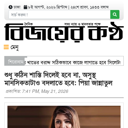
ঢাকা
৮ই আগস্ট, ২০২৬ খ্রিস্টাব্দ
|
২৪শে শ্রাবণ, ১৪৩৩ বঙ্গাব্দ
মেনু
িজ্যমন্ত্রী স্বাস্থ্য খাতের বরাদ্দ সঠিকভাবে কাজে লাগাতে হবে সিলেটকে
শিরোনাম
রণ যার যেখানে খালি জায়গা আছে, গাছ লাগান — আব্দুল কাইয়ুম চৌধুর
শুধু কঠিন শাস্তি দিলেই হবে না, অসুস্থ
মানসিকতাটাও বদলাতে হবে: পিয়া জান্নাতুল
প্রকাশিত: 7:41 PM, May 21, 2026