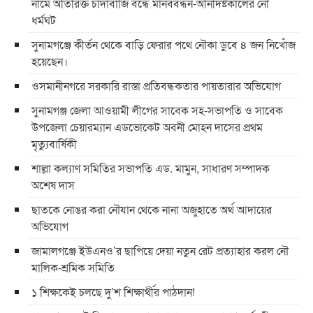
নামে অতিরিক্ত চাদাঁবাজি বন্ধে মানববন্ধন-অনির্দিষ্টকালের নৌ
ধর্মঘট
সুনামগঞ্জে কীর্তন থেকে বাড়ি ফেরার পথে নৌকা ডুবে ৪ জন নিখোঁজ
হয়েছেন।
ওসমানীনগরে সরকারি রাস্তা প্রতিবন্ধকতার পায়তারার অভিযোগ
সুনামগঞ্জ জেলা আওয়ামী লীগের সাবেক সহ-সভাপতি ও সাবেক
উপজেলা চেয়ারম্যান এডভোকেট অবনী মোহন দাসের প্রথম
মৃত্যুবার্ষিকী
শাল্লা কল্যাণ সমিতির সভাপতি এড. মামুন, সাধারণ সম্পাদক
অশেষ দাস
ছাতকে নোঙর করা নৌযান থেকে নানা অজুহাতে অর্থ আদায়ের
অভিযোগ
জামালগঞ্জে ইউএনও’র ছাপিয়ে দেয়া নতুন রেট প্রত্যাহার করল নৌ
মালিক-শ্রমিক সমিতি
১ শিক্ষকেই চলছে দু’শ শিক্ষার্থীর পাঠদান!