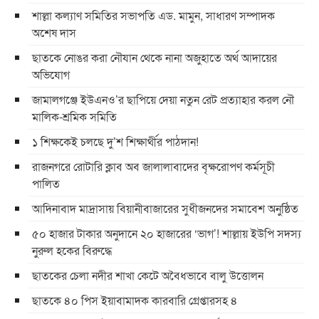
শাল্লা কল্যাণ সমিতির সভাপতি এড. মামুন, সাধারণ সম্পাদক
অশেষ দাস
ছাতকে নোঙর করা নৌযান থেকে নানা অজুহাতে অর্থ আদায়ের
অভিযোগ
জামালগঞ্জে ইউএনও’র ছাপিয়ে দেয়া নতুন রেট প্রত্যাহার করল নৌ
মালিক-শ্রমিক সমিতি
১ শিক্ষকেই চলছে দু’শ শিক্ষার্থীর পাঠদান!
রাজনগরে রোটারি ক্লাব অব জালালাবাদের বৃক্ষরোপণ কর্মসূচী
পালিত
আদিনাবাদ মাদ্রাসায় বিয়ানীবাজারের সুধীজনদের সমাবেশ অনুষ্ঠিত
৫০ হাজার টাকার অনুদানে ২০ হাজারের ‘ভাগ’! শাল্লায় ইউপি সদস্য
নুরুল হকের বিরুদ্ধে
ছাতকের চেলা নদীর শাখা কেটে অবৈধভাবে বালু উত্তোলন
ছাতকে ৪০ পিস ইয়াবামাদক কারবারি গ্রেপ্তারসহ ৪