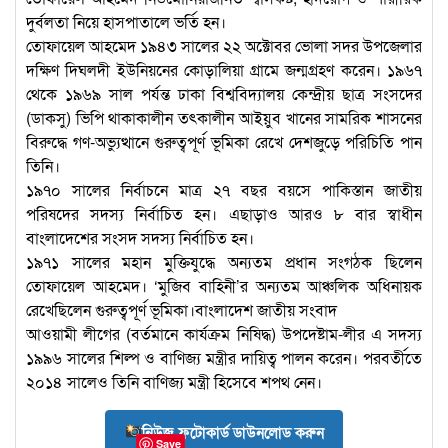
দুর্বলতা নিয়ে হাসপাতালে ভর্তি হন।
তোফায়েল আহমেদ ১৯৪৩ সালের ২২ অক্টোবর ভোলা সদর উপজেলার
দক্ষিণ দিঘলদী ইউনিয়নের কোড়ালিয়া গ্রামে জন্মগ্রহণ করেন। ১৯৬৭
থেকে ১৯৬৯ সাল পর্যন্ত ঢাকা বিশ্ববিদ্যালয় কেন্দ্রীয় ছাত্র সংসদের
(ডাকসু) ভিপি থাকাকালীন তৎকালীন আইয়ুব খানের সামরিক শাসনের
বিরুদ্ধে গণ-অভ্যুত্থানে গুরুত্বপূর্ণ ভূমিকা রেখে দেশজুড়ে পরিচিতি পান
তিনি।
১৯৭০ সালের নির্বাচনে মাত্র ২৭ বছর বয়সে পাকিস্তান জাতীয়
পরিষদের সদস্য নির্বাচিত হন। এছাড়াও আরও ৮ বার স্বাধীন
বাংলাদেশের সংসদ সদস্য নির্বাচিত হন।
১৯৭১ সালের মহান মুক্তিযুদ্ধে অন্যতম প্রধান সংগঠক ছিলেন
তোফায়েল আহমেদ। ‘মুজিব বাহিনী’র অন্যতম আঞ্চলিক অধিনায়ক
রেখেছিলেন গুরুত্বপূর্ণ ভূমিকা।বাংলাদেশ জাতীয় সংবাদ
আওয়ামী লীগের (বর্তমানে কার্যক্রম নিষিদ্ধ) উপদেষ্টাম-লীর এ সদস্য
১৯৯৬ সালের শিল্প ও বাণিজ্য মন্ত্রীর দায়িত্ব পালন করেন। পরবর্তীতে
২০১৪ সালেও তিনি বাণিজ্য মন্ত্রী হিসেবে শপথ নেন।
নিউজ ফটোকার্ড ডাউনলোড করুন
Save