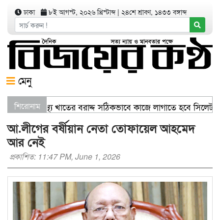
ঢাকা
৮ই আগস্ট, ২০২৬ খ্রিস্টাব্দ
|
২৪শে শ্রাবণ, ১৪৩৩ বঙ্গাব্দ
মেনু
বাণিজ্যমন্ত্রী স্বাস্থ্য খাতের বরাদ্দ সঠিকভাবে কাজে লাগাতে হবে সিলে
শিরোনাম
আ.লীগের বর্ষীয়ান নেতা তোফায়েল আহমেদ
আর নেই
প্রকাশিত: 11:47 PM, June 1, 2026