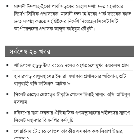
​মাদানী ঈদগাহ-ইকো পার্ক সড়কের বেহাল দশা: দ্রুত সংস্কারের
নির্দেশ সিসিক প্রশাসকের ​ ​মাদানী ঈদগাহ-ইকো পার্ক সড়কের কাজ
দ্রুত সম্পন্ন করতে সংশ্লিষ্টদের নির্দেশ দিয়েছেন সিলেট সিটি
কর্পোরেশনের প্রশাসক আব্দুল কাইয়ুম চৌধুরী।
সর্বশেষ ২৪ খবর
শান্তিগঞ্জে হাডুডু উৎসব: ৪০ দলের অংশগ্রহণে মুখর জয়কলস গ্রাম
হাদারপাড় বালুমহালের ইজারা এলাকায় প্রশাসনের অভিযান, ৩টি
বালুবাহী বডি ক্ষতিগ্রস্ত, আটক ৮
সিলেট রেঞ্জের শ্রেষ্ঠত্বের স্বীকৃতি পেলেন দিরাই থানার ওসি আমিনুল
ইসলাম
চব্বিশের ছাত্র-জনতার ঐতিহাসিক গণঅভ্যুত্থানের শহীদদের স্মরণে
সিলেট মহানগর বিএনপির কর্মসূচি
গোয়াইনঘাটে ১৭০ বোতল ভারতীয় এসকাফ কফ সিরাপ উদ্ধার,
গ্রেপ্তার ১