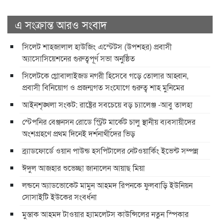
এ সংক্রান্ত আরও সংবাদ
সিলেট শাহজালাল হাউজিং এস্টেটস (উপশহর) প্রবাসী
অ্যাসোসিয়েশনের গুরুত্বপূর্ণ সভা অনুষ্ঠিত
সিলেটকে গ্লোবালাইজড নগরী হিসেবে গড়ে তোলার আহ্বান,
প্রবাসী বিনিয়োগ ও প্রজন্মগত সংযোগে গুরুত্ব শাহ মুনিমের
আইনশৃঙ্খলা সংকট: রাষ্ট্রের সবচেয়ে বড় চ্যালেঞ্জ -আবু তালহা
স্টেপনির বেঞ্জনসন রোডে স্ট্রিট মার্কেট চালু স্থানীয় ব্যবসায়ীদের
অংশগ্রহণে প্রথম দিনেই দর্শনার্থীদের ভিড়
ব্র্যাডফোর্ডে ওয়ান পাউন্ড হসপিটালের নেটওয়ার্কিং ইভেন্ট সম্পন্ন
ঈদুল আজহার শুভেচ্ছা জানালেন আয়াছ মিয়া
লন্ডনে অ্যাডভোকেট মামুন আহমদ রিপনকে ফুলবাড়ি ইউনিয়ন
সোসাইটি ইউকের সংবর্ধনা
মুস্তাক আহমদ টাওয়ার হ্যামলেটস কাউন্সিলের নতুন স্পিকার