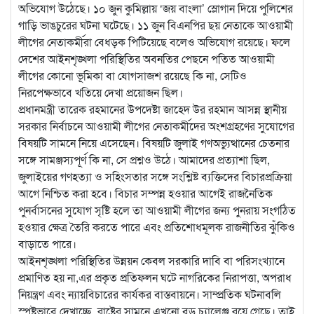
অভিযোগ উঠেছে। ১০ জুন কুমিল্লায় ‘জয় বাংলা’ স্লোগান দিয়ে পুলিশের
গাড়ি ভাঙচুরের ঘটনা ঘটেছে। ১১ জুন বিএনপির ছয় নেতাকে আওয়ামী
লীগের নেতাকর্মীরা বেধড়ক পিটিয়েছে বলেও অভিযোগ রয়েছে। ফলে
দেশের আইনশৃঙ্খলা পরিস্থিতির অবনতির পেছনে পতিত আওয়ামী
লীগের কোনো ভূমিকা বা যোগসাজশ রয়েছে কি না, সেটিও
নিরপেক্ষভাবে খতিয়ে দেখা প্রয়োজন ছিল।
প্রধানমন্ত্রী তারেক রহমানের উপদেষ্টা জাহেদ উর রহমান আসন্ন স্থানীয়
সরকার নির্বাচনে আওয়ামী লীগের নেতাকর্মীদের অংশগ্রহণের সুযোগের
বিষয়টি সামনে নিয়ে এসেছেন। বিষয়টি জুলাই গণঅভ্যুত্থানের চেতনার
সঙ্গে সামঞ্জস্যপূর্ণ কি না, সে প্রশ্নও উঠে। আমাদের প্রত্যাশা ছিল,
জুলাইয়ের গণহত্যা ও সহিংসতার সঙ্গে সংশ্লিষ্ট ব্যক্তিদের বিচারপ্রক্রিয়া
আগে নিশ্চিত করা হবে। বিচার সম্পন্ন হওয়ার আগেই রাজনৈতিক
পুনর্বাসনের সুযোগ সৃষ্টি হলে তা আওয়ামী লীগের জন্য পুনরায় সংগঠিত
হওয়ার ক্ষেত্র তৈরি করতে পারে এবং প্রতিশোধমূলক রাজনীতির ঝুঁকিও
বাড়াতে পারে।
আইনশৃঙ্খলা পরিস্থিতির উন্নয়ন কেবল সরকারি দাবি বা পরিসংখ্যানে
প্রমাণিত হয় না,এর প্রকৃত প্রতিফলন ঘটে নাগরিকের নিরাপত্তা, অপরাধ
নিয়ন্ত্রণ এবং ন্যায়বিচারের কার্যকর বাস্তবায়নে। সাম্প্রতিক ঘটনাবলি
স্পষ্টভাবে দেখাচ্ছে, রাষ্ট্রের সামনে এখনো বড় চ্যালেঞ্জ রয়ে গেছে। তাই