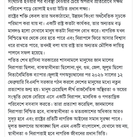
সংঘটিত হওয়ার পর ব্যবস্থা নেওয়ার চেয়ে অপরাধ প্রতিরোধে সক্ষম
পরিবেশ গড়ে তোলাই হওয়া উচিত প্রধান লক্ষ্য।
রাষ্ট্রের শক্তি কেবল তার অবকাঠামো, উন্নয়ন কিংবা অর্থনৈতিক সূচকে
পরিমাপ করা যায় না। একটি রাষ্ট্র কতটা কার্যকর, তার অন্যতম বড়
মানদণ্ড হলো সেখানে মানুষ কতটা নিরাপদ বোধ করে। নাগরিক যখন
নিশ্চিন্তে ঘর থেকে বের হতে পারে এবং নিরাপদে ফিরে আসার বিশ্বাস
ধরে রাখতে পারে, তখনই বলা যায় রাষ্ট্র তার অন্যতম মৌলিক দায়িত্ব
পালনে সফল হয়েছে।
পতিত শেখ হাসিনা সরকারের শাসনামলে মানুষের জান মালের
নিরাপত্তা ছিলনা, বাকস্বাধীনতা ছিলোনা,খুন, গুম, জেল, জুলুম ছিলো
নিত্যনৈমিত্তিক ব্যাপার।জুলাই গণঅভ্যুত্থানের পর ২০২৬ সালের ১২
ফেব্রুয়ারি বিএনপি সরকার গঠন করলে দেশের মানুষের মধ্যে নতুন
প্রত্যাশার জন্ম হয়। মানুষ চেয়েছিল দীর্ঘ রাজনৈতিক অস্থিরতা ও ভয়ের
সংস্কৃতি থেকে বেরিয়ে এসে একটি নিরাপদ, মানবিক ও গণতান্ত্রিক
পরিবেশে বসবাস করতে। তারা প্রত্যাশা করেছিল, জানমালের
নিরাপত্তা নিশ্চিত হবে, বাকস্বাধীনতা ও মতপ্রকাশের অধিকার আরও
সুদৃঢ় হবে এবং রাষ্ট্রের প্রতিটি নাগরিক আইনের সমান সুরক্ষা পাবে।
মূলত জনগণের আকাঙ্ক্ষা ছিল এমন একটি বাংলাদেশ, যেখানে ভয় নয়,
স্বাধীনতা ও নিরাপত্তাই হবে নাগরিক জীবনের প্রধান ভিত্তি।