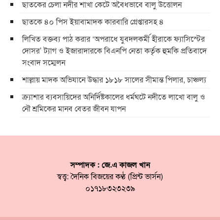
ছাতকের চেলা নদীর শাখা কেটে অবৈধভাবে বালু উত্তোলন
ছাতকে ৪০ পিস ইয়াবামাদক কারবারি গ্রেপ্তারসহ ৪
লিখিত বক্তব্য পাঠ করার ‘অপরাধে যুবদলকর্মী হীরাকে ফ্যাসিস্টের
দোসর’ ট্যাগ ও ইজারাদারকে বিএনপি নেতা কর্তৃক হুমকি প্রতিবাদে
সংবাদ সম্মেলন
শাল্লায় মাদক অভিযানে উদ্ধার ১৮১৮ সালের সীমান্ত পিলার, চাঞ্চল্য
ক্র্যাশার ব্যবসায়িদের অনির্দিষ্টকালের ধর্মঘটে নদীতে লাখো বালু ও
নৌ শ্রমিকের মানব বেতর জীবন যাপন
সম্পাদক : জে.এ কাজল খান
স্বত্ত্ব: দৈনিক বিজয়ের কণ্ঠ (প্রিন্ট ভার্সন)
০১৭১৮৩২৩২৩৯