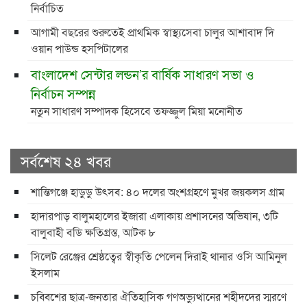
নির্বাচিত
আগামী বছরের শুরুতেই প্রাথমিক স্বাস্থ্যসেবা চালুর আশাবাদ দি
ওয়ান পাউন্ড হসপিটালের
বাংলাদেশ সেন্টার লন্ডন’র বার্ষিক সাধারণ সভা ও
নির্বাচন সম্পন্ন
নতুন সাধারণ সম্পাদক হিসেবে তফজ্জুল মিয়া মনোনীত
সর্বশেষ ২৪ খবর
শান্তিগঞ্জে হাডুডু উৎসব: ৪০ দলের অংশগ্রহণে মুখর জয়কলস গ্রাম
হাদারপাড় বালুমহালের ইজারা এলাকায় প্রশাসনের অভিযান, ৩টি
বালুবাহী বডি ক্ষতিগ্রস্ত, আটক ৮
সিলেট রেঞ্জের শ্রেষ্ঠত্বের স্বীকৃতি পেলেন দিরাই থানার ওসি আমিনুল
ইসলাম
চব্বিশের ছাত্র-জনতার ঐতিহাসিক গণঅভ্যুত্থানের শহীদদের স্মরণে