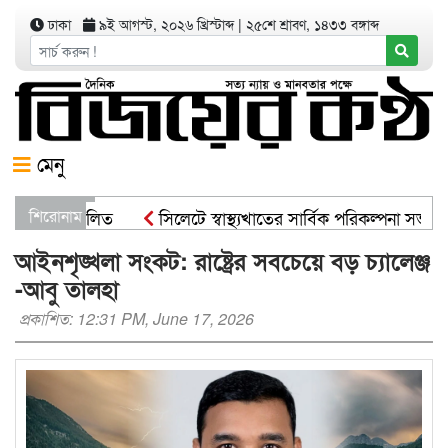
ঢাকা
৯ই আগস্ট, ২০২৬ খ্রিস্টাব্দ
|
২৫শে শ্রাবণ, ১৪৩৩ বঙ্গাব্দ
মেনু
র্মসূচী পালিত
শিরোনাম
সিলেটে স্বাস্থ্যখাতের সার্বিক পরিকল্পনা সভায় বা
ত্রী
সিসিকের পাঁচ ওয়ার্ডে এক হাজার গাছের চারা বিতরণ যার য
আইনশৃঙ্খলা সংকট: রাষ্ট্রের সবচেয়ে বড় চ্যালেঞ্জ
-আবু তালহা
প্রকাশিত: 12:31 PM, June 17, 2026