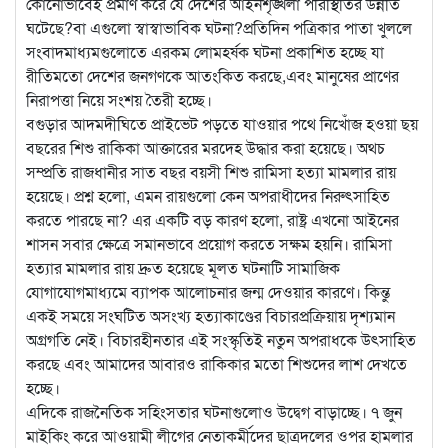
কোনোভাবেই প্রমাণ করে যে দেশের আইনশৃঙ্খলা পরিস্থিতির উন্নতি
ঘটেছে?বা এগুলো স্বাস্বাভাবিক ঘটনা?প্রতিদিন পত্রিকার পাতা খুললে
সংবাদমাধ্যমগুলোতে এরকম লোমহর্ষক ঘটনা প্রকাশিত হচ্ছে যা
রীতিমতো দেশের জনগণকে আতংকিত করছে,এবং মানুষের প্রাণের
নিরাপত্তা নিয়ে সংশয় তৈরী হচ্ছে।
বগুড়ার আদমদীঘিতে প্রাইভেট পড়তে যাওয়ার পথে নিখোঁজ হওয়া ছয়
বছরের শিশু রাকিকা আক্তারের মরদেহ উদ্ধার করা হয়েছে। অথচ
সম্প্রতি রাজধানীর সাত বছর বয়সী শিশু রামিসা হত্যা মামলার রায়
হয়েছে। প্রশ্ন হলো, এমন রায়গুলো কেন অপরাধীদের নিরুৎসাহিত
করতে পারছে না? এর একটি বড় কারণ হলো, রাষ্ট্র এখনো আইনের
শাসন সবার ক্ষেত্রে সমানভাবে প্রয়োগ করতে সক্ষম হয়নি। রামিসা
হত্যার মামলার রায় দ্রুত হয়েছে মূলত ঘটনাটি সামাজিক
যোগাযোগমাধ্যমে ব্যাপক আলোচনার জন্ম দেওয়ার কারণে। কিন্তু
একই সময়ে সংঘটিত অসংখ্য হত্যাকাণ্ডের বিচারপ্রক্রিয়ায় দৃশ্যমান
অগ্রগতি নেই। বিচারহীনতার এই সংস্কৃতিই নতুন অপরাধকে উৎসাহিত
করছে এবং আমাদের আবারও রাকিকার মতো শিশুদের লাশ দেখতে
হচ্ছে।
এদিকে রাজনৈতিক সহিংসতার ঘটনাগুলোও উদ্বেগ বাড়াচ্ছে। ৭ জুন
মাইকিং করে আওয়ামী লীগের নেতাকর্মীদের ছাত্রদলের ওপর হামলার