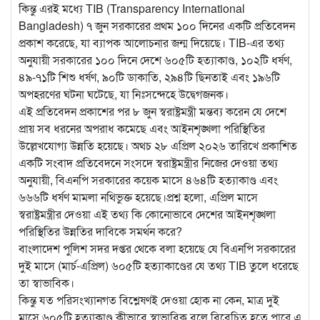
কিন্তু এরই মধ্যে TIB (Transparency International
Bangladesh) ৭ জুন সরকারের প্রথম ১০০ দিনের একটি প্রতিবেদন
প্রকাশ করেছে, যা ব্যাপক আলোচনার জন্ম দিয়েছে। TIB-এর তথ্য
অনুযায়ী সরকারের ১০০ দিনে দেশে ৬০৫টি হত্যাকাণ্ড, ১০২টি ধর্ষণ,
৪৯-৭১টি শিশু ধর্ষণ, ৯০টি ডাকাতি, ২৯৪টি ছিনতাই এবং ১৯৬টি
অপহরণের ঘটনা ঘটেছে, যা নিঃসন্দেহে উদ্বেগজনক।
এই প্রতিবেদন প্রকাশের পর ৮ জুন স্বরাষ্ট্রমন্ত্রী মন্তব্য করেন যে দেশে
প্রায় সব ধরনের অপরাধ কমেছে এবং আইনশৃঙ্খলা পরিস্থিতির
উল্লেখযোগ্য উন্নতি হয়েছে। অথচ ২৮ এপ্রিল ২০২৬ তারিখে প্রকাশিত
একটি সংবাদ প্রতিবেদনে সংসদে স্বরাষ্ট্রমন্ত্রীর নিজের দেওয়া তথ্য
অনুযায়ী, বিএনপি সরকারের কয়েক মাসে ৪৬৪টি হত্যাকাণ্ড এবং
৬৬৬টি ধর্ষণ মামলা নথিভুক্ত হয়েছে।প্রশ্ন হলো, এপ্রিল মাসে
স্বরাষ্ট্রমন্ত্রীর দেওয়া এই তথ্য কি কোনোভাবে দেশের আইনশৃঙ্খলা
পরিস্থিতির উন্নতির দাবিকে সমর্থন করে?
বাংলাদেশ পুলিশ সদর দপ্তর থেকে বলা হয়েছে যে বিএনপি সরকারের
দুই মাসে (মার্চ-এপ্রিল) ৬০৫টি হত্যাকাণ্ডের যে তথ্য TIB তুলে ধরেছে
তা স্বাভাবিক।
কিন্তু যত পরিসংখ্যানগত বিশ্লেষণই দেওয়া হোক না কেন, মাত্র দুই
মাসে ৬০৫টি হত্যাকাণ্ড কীভাবে স্বাভাবিক বলে বিবেচিত হতে পারে এ