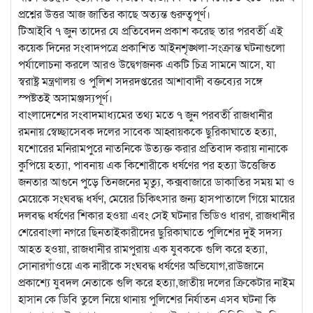
প্রশ্নের উত্তর আজ জাতির কাছে অত্যন্ত গুরুত্বপূর্ণ।
টিআইবি ৭ জুন তাদের যে প্রতিবেদন প্রকাশ করেছ তার পরবর্তী এই
কয়েক দিনের সংবাদপত্রে প্রকাশিত আইনশৃঙ্খলা-সংক্রান্ত ঘটনাগুলো
পর্যালোচনা করলে আরও উদ্বেগজনক একটি চিত্র সামনে আসে, যা
স্বরাষ্ট্র মন্ত্রণালয় ও পুলিশ সদরদপ্তরের আশাবাদী বক্তব্যের সঙ্গে
স্পষ্টতই অসামঞ্জস্যপূর্ণ।
বাংলাদেশের সংবাদমাধ্যমের তথ্য মতে ৭ জুন পরবর্তী রাজধানীর
রমনায় স্বেচ্ছাসেবক দলের সাবেক আহ্বায়ককে ছুরিকাঘাতে হত্যা,
যশোরের মনিরামপুরে নাতনিকে উত্যক্ত করার প্রতিবাদ করায় নানাকে
কুপিয়ে হত্যা, পাবনায় এক কিশোরীকে ধর্ষণের পর হত্যা উত্তেজিত
জনতার আগুনে পুড়ে তিনজনের মৃত্যু, কক্সবাজারে ডাকাতির সময় মা ও
মেয়েকে সংঘবদ্ধ ধর্ষণ, মেয়ের চিকিৎসার জন্য হাসপাতালে গিয়ে মায়ের
দলবদ্ধ ধর্ষণের শিকার হওয়া এবং সেই ঘটনার ভিডিও ধারণ, রাজধানীর
শেরেবাংলা নগরে ছিনতাইকারীদের ছুরিকাঘাতে পুলিশের দুই সদস্য
আহত হওয়া, রাজধানীর রামপুরায় এক যুবককে গুলি করে হত্যা,
সোনারগাঁওয়ে এক নারীকে সংঘবদ্ধ ধর্ষণের অভিযোগ,রাউজানে
প্রকাশ্যে যুবদল নেতাকে গুলি করে হত্যা,জাতীয় দলের ক্রিকেটার নাইম
হাসান কে ডিবি তুলে নিয়ে থানায় পুলিশের নির্যাতন এসব ঘটনা কি