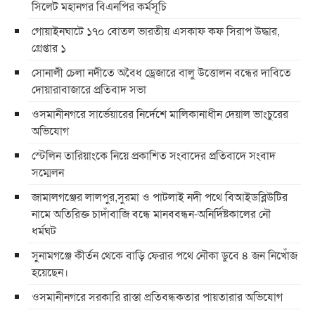
সিলেট মহানগর বিএনপির কর্মসূচি
গোয়াইনঘাটে ১৭০ বোতল ভারতীয় এসকাফ কফ সিরাপ উদ্ধার,
গ্রেপ্তার ১
সোনালী চেলা নদীতে অবৈধ ড্রেজারে বালু উত্তোলন বন্ধের দাবিতে
দোয়ারাবাজারে প্রতিবাদ সভা
ওসমানীনগরে সার্ভেয়ারের নির্দেশে মালিকানাধীন দেয়াল ভাংচুরের
অভিযোগ
স্টেলিন তারিয়াংকে নিয়ে প্রকাশিত সংবাদের প্রতিবাদে সংবাদ
সম্মেলন
জামালগঞ্জের লালপুর,সুরমা ও পাটলাই নদী পথে বিআইডব্লিউটির
নামে অতিরিক্ত চাদাঁবাজি বন্ধে মানববন্ধন-অনির্দিষ্টকালের নৌ
ধর্মঘট
সুনামগঞ্জে কীর্তন থেকে বাড়ি ফেরার পথে নৌকা ডুবে ৪ জন নিখোঁজ
হয়েছেন।
ওসমানীনগরে সরকারি রাস্তা প্রতিবন্ধকতার পায়তারার অভিযোগ