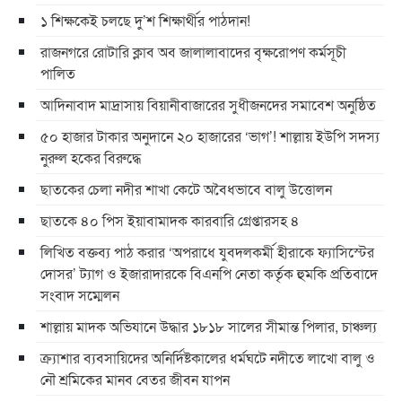
১ শিক্ষকেই চলছে দু’শ শিক্ষার্থীর পাঠদান!
রাজনগরে রোটারি ক্লাব অব জালালাবাদের বৃক্ষরোপণ কর্মসূচী
পালিত
আদিনাবাদ মাদ্রাসায় বিয়ানীবাজারের সুধীজনদের সমাবেশ অনুষ্ঠিত
৫০ হাজার টাকার অনুদানে ২০ হাজারের ‘ভাগ’! শাল্লায় ইউপি সদস্য
নুরুল হকের বিরুদ্ধে
ছাতকের চেলা নদীর শাখা কেটে অবৈধভাবে বালু উত্তোলন
ছাতকে ৪০ পিস ইয়াবামাদক কারবারি গ্রেপ্তারসহ ৪
লিখিত বক্তব্য পাঠ করার ‘অপরাধে যুবদলকর্মী হীরাকে ফ্যাসিস্টের
দোসর’ ট্যাগ ও ইজারাদারকে বিএনপি নেতা কর্তৃক হুমকি প্রতিবাদে
সংবাদ সম্মেলন
শাল্লায় মাদক অভিযানে উদ্ধার ১৮১৮ সালের সীমান্ত পিলার, চাঞ্চল্য
ক্র্যাশার ব্যবসায়িদের অনির্দিষ্টকালের ধর্মঘটে নদীতে লাখো বালু ও
নৌ শ্রমিকের মানব বেতর জীবন যাপন