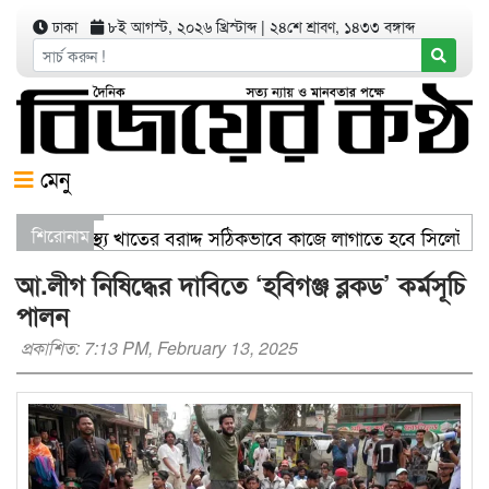
ঢাকা
৮ই আগস্ট, ২০২৬ খ্রিস্টাব্দ
|
২৪শে শ্রাবণ, ১৪৩৩ বঙ্গাব্দ
মেনু
াণিজ্যমন্ত্রী স্বাস্থ্য খাতের বরাদ্দ সঠিকভাবে কাজে লাগাতে হবে সিলেট
শিরোনাম
িতরণ যার যেখানে খালি জায়গা আছে, গাছ লাগান — আব্দুল কাইয়ুম চৌধ
আ.লীগ নিষিদ্ধের দাবিতে ‘হবিগঞ্জ ব্লকড’ কর্মসূচি
পালন
প্রকাশিত: 7:13 PM, February 13, 2025