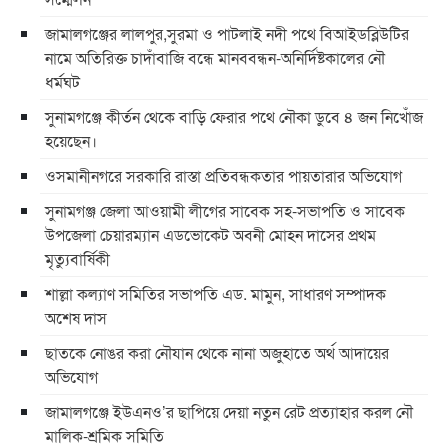
জামালগঞ্জের লালপুর,সুরমা ও পাটলাই নদী পথে বিআইডব্লিউটির
নামে অতিরিক্ত চাদাঁবাজি বন্ধে মানববন্ধন-অনির্দিষ্টকালের নৌ
ধর্মঘট
সুনামগঞ্জে কীর্তন থেকে বাড়ি ফেরার পথে নৌকা ডুবে ৪ জন নিখোঁজ
হয়েছেন।
ওসমানীনগরে সরকারি রাস্তা প্রতিবন্ধকতার পায়তারার অভিযোগ
সুনামগঞ্জ জেলা আওয়ামী লীগের সাবেক সহ-সভাপতি ও সাবেক
উপজেলা চেয়ারম্যান এডভোকেট অবনী মোহন দাসের প্রথম
মৃত্যুবার্ষিকী
শাল্লা কল্যাণ সমিতির সভাপতি এড. মামুন, সাধারণ সম্পাদক
অশেষ দাস
ছাতকে নোঙর করা নৌযান থেকে নানা অজুহাতে অর্থ আদায়ের
অভিযোগ
জামালগঞ্জে ইউএনও’র ছাপিয়ে দেয়া নতুন রেট প্রত্যাহার করল নৌ
মালিক-শ্রমিক সমিতি