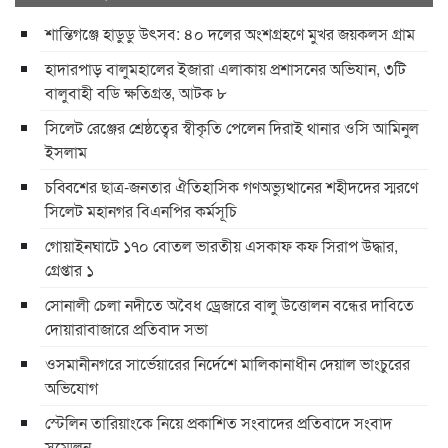
শান্তিগঞ্জে হাডুডু উৎসব: ৪০ দলের অংশগ্রহণে মুখর জয়কলস গ্রাম
হাদারপাড় বালুমহালের ইজারা এলাকায় প্রশাসনের অভিযান, ৩টি
বালুবাহী বডি ক্ষতিগ্রস্ত, আটক ৮
সিলেট রেঞ্জের শ্রেষ্ঠত্বের স্বীকৃতি পেলেন দিরাই থানার ওসি আমিনুল
ইসলাম
চব্বিশের ছাত্র-জনতার ঐতিহাসিক গণঅভ্যুত্থানের শহীদদের স্মরণে
সিলেট মহানগর বিএনপির কর্মসূচি
গোয়াইনঘাটে ১৭০ বোতল ভারতীয় এসকাফ কফ সিরাপ উদ্ধার,
গ্রেপ্তার ১
সোনালী চেলা নদীতে অবৈধ ড্রেজারে বালু উত্তোলন বন্ধের দাবিতে
দোয়ারাবাজারে প্রতিবাদ সভা
ওসমানীনগরে সার্ভেয়ারের নির্দেশে মালিকানাধীন দেয়াল ভাংচুরের
অভিযোগ
স্টেলিন তারিয়াংকে নিয়ে প্রকাশিত সংবাদের প্রতিবাদে সংবাদ
সম্মেলন