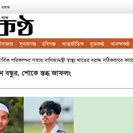
ঙ্গাব্দ
ীবাজার
সুনামগঞ্জ
হবিগঞ্জ
আন্তর্জাতিক
মুক্তকণ্ঠ
আনন্দকণ্ঠ
বিক পরিকল্পনা সভায় বাণিজ্যমন্ত্রী স্বাস্থ্য খাতের বরাদ্দ সঠিকভাবে ক
ের চারা বিতরণ যার যেখানে খালি জায়গা আছে, গাছ লাগান — আব্দুল ক
ন বন্ধুর, শোকে স্তব্ধ জাফলং