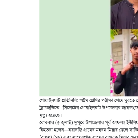
গোয়াইনঘাট প্রতিনিধি: অষ্টম শ্রেণির পরীক্ষা শেষে ঘুরতে ব
ট্র্যাজেডিতে। সিলেটের গোয়াইনঘাট উপজেলার জাফলংয়ে দ্র
মৃত্যু হয়েছে।
রোববার (৫ জুলাই) দুপুরে উপজেলার পূর্ব জাফলং ইউনিয
নিহতরা হলেন—নয়াবস্তি গ্রামের মহরম মিয়ার ছেলে সাক
(রাহুল) (১৬) এবং লাখেরপাড় গ্রামের রাজ্জাক মিয়ার ছেল