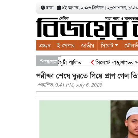
ঢাকা
৯ই আগস্ট, ২০২৬ খ্রিস্টাব্দ
|
২৫শে শ্রাবণ, ১৪৩৩ ব
প্রচ্ছদ
ই-পেপার
জাতীয়
সিলেট
মৌলভ
লাবাদের বৃক্ষরোপণ কর্মসূচী পালিত
শিরোনাম
সিলেটে স্বাস্থ্যখাতের সার্
াপি নন : স্বরাষ্ট্রমন্ত্রী
সিসিকের পাঁচ ওয়ার্ডে এক হাজার গাছ
পরীক্ষা শেষে ঘুরতে গিয়ে প্রাণ গেল তি
প্রকাশিত: 9:41 PM, July 6, 2026