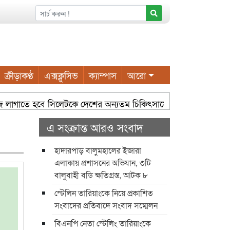
ক্রীড়াকণ্ঠ
এক্সক্লুসিভ
ক্যাম্পাস
আরো
াজে লাগাতে হবে সিলেটকে দেশের অন্যতম চিকিৎসাসেবা কেন্দ্র হিসেবে গড়ে 
াইয়ুম চৌধুরী
সম্প্রসারিত ওয়ার্ডে আধুনিক নাগরিক সুবিধা করত
এ সংক্রান্ত আরও সংবাদ
হাদারপাড় বালুমহালের ইজারা
এলাকায় প্রশাসনের অভিযান, ৩টি
বালুবাহী বডি ক্ষতিগ্রস্ত, আটক ৮
স্টেলিন তারিয়াংকে নিয়ে প্রকাশিত
সংবাদের প্রতিবাদে সংবাদ সম্মেলন
বিএনপি নেতা স্টেলিং তারিয়াংকে