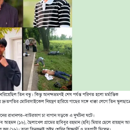
েরিয়েছিল তিন বন্ধু। কিন্তু আনন্দভ্রমণই শেষ পর্যন্ত পরিণত হলো মর্মান্তিক
ুতগতির মোটরসাইকেল নিয়ন্ত্রণ হারিয়ে গাছের সঙ্গে ধাক্কা লেগে তিন স্কুলছাত্র
়নের রাধানগর–বাউরভাগ চা বাগান সড়কে এ দুর্ঘটনা ঘটে।
িব আহমদ (১৬), ছৈলাখেল গ্রামের হাবিবুর রহমান (হবি) মিয়ার ছেলে রায়হান 
ে জয় (১৬)। তারা তিনজনই অষ্টম শ্রেণির শিক্ষার্থী ও সহপাঠী ছিলেন।