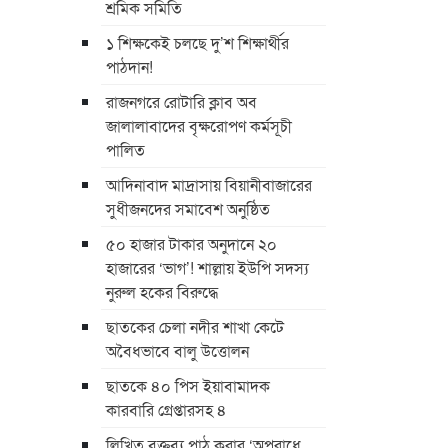
শ্রমিক সমিতি
১ শিক্ষকেই চলছে দু’শ শিক্ষার্থীর
পাঠদান!
রাজনগরে রোটারি ক্লাব অব
জালালাবাদের বৃক্ষরোপণ কর্মসূচী
পালিত
আদিনাবাদ মাদ্রাসায় বিয়ানীবাজারের
সুধীজনদের সমাবেশ অনুষ্ঠিত
৫০ হাজার টাকার অনুদানে ২০
হাজারের ‘ভাগ’! শাল্লায় ইউপি সদস্য
নুরুল হকের বিরুদ্ধে
ছাতকের চেলা নদীর শাখা কেটে
অবৈধভাবে বালু উত্তোলন
ছাতকে ৪০ পিস ইয়াবামাদক
কারবারি গ্রেপ্তারসহ ৪
লিখিত বক্তব্য পাঠ করার ‘অপরাধে