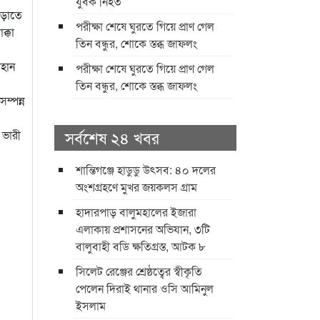
যুবক নিহত
েড়াতে
পরীক্ষা শেষে ঘুরতে গিয়ে প্রাণ গেল
ক্কা
তিন বন্ধুর, শোকে স্তব্ধ জাফলং
াহান
পরীক্ষা শেষে ঘুরতে গিয়ে প্রাণ গেল
তিন বন্ধুর, শোকে স্তব্ধ জাফলং
সম্পন্ন
সর্বশেষ ২৪ খবর
 ভারী
শান্তিগঞ্জে হাডুডু উৎসব: ৪০ দলের
অংশগ্রহণে মুখর জয়কলস গ্রাম
হাদারপাড় বালুমহালের ইজারা
এলাকায় প্রশাসনের অভিযান, ৩টি
বালুবাহী বডি ক্ষতিগ্রস্ত, আটক ৮
সিলেট রেঞ্জের শ্রেষ্ঠত্বের স্বীকৃতি
পেলেন দিরাই থানার ওসি আমিনুল
ইসলাম