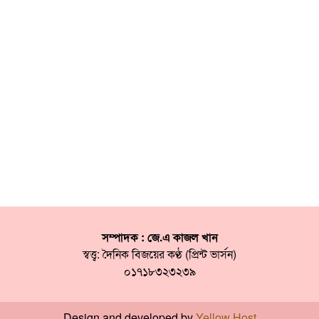
সম্পাদক : জে.এ কাজল খান
স্বত্ত্ব: দৈনিক বিজয়ের কণ্ঠ (প্রিন্ট ভার্সন)
০১৭১৮৩২৩২৩৯
Design and developed by
Yellow Host