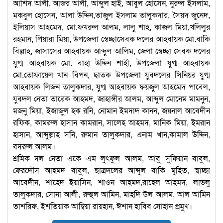
আশিদ আলী, আজর আলী, আব্দুল হাই, আবুল হোসেন, নুরুল ইসলাম,
মকবুল হোসেন, আলা উদ্দিন,তাজুল ইসলাম তালুকদার, সৈয়দ জুনেদ,
ইলিয়াস আহমেদ, মো.ফখরুল আলম, লালু শাহ, কাজল মিয়া,খলিলুর
রহমান, পিয়ারা মিয়া, উপজেলা স্বেচ্ছাসেবক দলের আহবায়ক মো.বাকি
বিল্লাহ, জাসাসের আহবায়ক আব্দুল আলিম, জেলা স্বেচ্ছা সেবক দলের
যুগ্ম আহবায়ক মো. বাহা উদ্দিন শাহী, উপজেলা যুগ্ম আহবায়ক
মো.তোফায়েল খান বিপন, ছাতক উপজেলা যুবদলের সিনিয়র যুগ্ম
আহবায়ক লিজন তালুকদার, যুগ্ম আহবায়ক ফয়জুল আহমেদ পাবেল,
যুবদল নেতা তারেক আহমদ, জাহাঙ্গীর আলম, আব্দুল মোনেম মামনুন,
মজনু মিয়া, ইজাজুল হক রনি, নোমান ইমদাদ কানন, জয়নাল আবেদীন
রফিক, কামরুল হাসান কামরান, সালেহ আহমদ, মানিক মিয়া, ইমরান
হাসান, আব্দুল্লাহ সনি, রুমান তালুকদার, এনাম খান,কামাল উদ্দিন,
বদরুল আলম।
শ্রমিক দল নেতা একে এম লুৎফুল আলম, আবু সুফিয়ান বাবুল,
ফেরদৌস আহমদ বাবুল, ছাত্রদলের আব্দুল বাকি মুহিত, স্বাচ্ছা
আবেদীন, শাহেদ ইয়াসিন, শাওন আহমদ,রাহেল আহমদ, লাভলু
তালুকদার, সোনা আলী, রুহুল আমিন, মাহদি উল আলম, আল আমিন
তাশরিফ, ইশতিয়াক আম্বিয়া রায়হান, ঈশান হাবিব সোহান প্রমুখ।