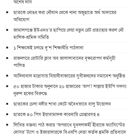
অশেষ দাস
ছাতকে নোঙর করা নৌযান থেকে নানা অজুহাতে অর্থ আদায়ের
অভিযোগ
জামালগঞ্জে ইউএনও’র ছাপিয়ে দেয়া নতুন রেট প্রত্যাহার করল নৌ
মালিক-শ্রমিক সমিতি
১ শিক্ষকেই চলছে দু’শ শিক্ষার্থীর পাঠদান!
রাজনগরে রোটারি ক্লাব অব জালালাবাদের বৃক্ষরোপণ কর্মসূচী
পালিত
আদিনাবাদ মাদ্রাসায় বিয়ানীবাজারের সুধীজনদের সমাবেশ অনুষ্ঠিত
৫০ হাজার টাকার অনুদানে ২০ হাজারের ‘ভাগ’! শাল্লায় ইউপি সদস্য
নুরুল হকের বিরুদ্ধে
ছাতকের চেলা নদীর শাখা কেটে অবৈধভাবে বালু উত্তোলন
ছাতকে ৪০ পিস ইয়াবামাদক কারবারি গ্রেপ্তারসহ ৪
লিখিত বক্তব্য পাঠ করার ‘অপরাধে যুবদলকর্মী হীরাকে ফ্যাসিস্টের
দোসর’ ট্যাগ ও ইজারাদারকে বিএনপি নেতা কর্তৃক হুমকি প্রতিবাদে