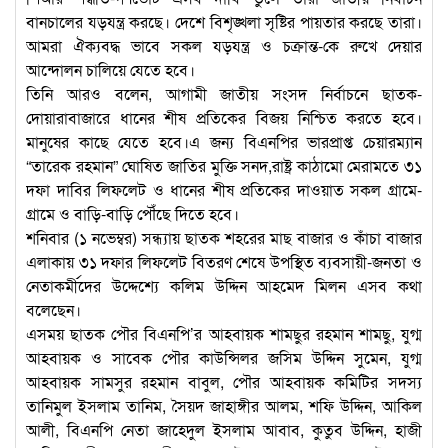
বানচালের যড়যন্ত্র করছে। দেশে বিশৃঙ্খলা সৃষ্টির পায়তার করছে তারা।
আমরা ঐক্যবদ্ধ ভাবে সকল যড়যন্ত্র ও চক্রান্ত-কে রুখে দেয়ার
আন্দোলন চালিয়ে যেতে হবে।
তিনি আরও বলেন, আগামী জাতীয় সংসদ নির্বাচনে ছাতক-
দোয়ারাবাজারে ধানের শীষ প্রতিকের বিজয় নিশ্চিত করতে হবে।
মানুষের কাছে যেতে হবে।এ জন্য বিএনপির ভারপ্রাপ্ত চেয়ারম্যান
“তারেক রহমান” ঘোষিত জাতির মুক্তি সনদ,রাষ্ট্র কাঠামো মেরামতে ৩১
দফা দাবির লিফলেট ও ধানের শীষ প্রতিকের দাওয়াত সকল গ্রামে-
গ্রামে ও বাড়ি-বাড়ি পৌঁছে দিতে হবে।
শনিবার (১ নভেম্বর) সন্ধ্যায় ছাতক শহরের মাছ বাজার ও কাঁচা বাজার
এলাকায় ৩১ দফার লিফলেট বিতরণ শেষে উপস্থিত ব্যবসায়ী-জনতা ও
নেতাকর্মীদের উদ্দেশ্যে কলিম উদ্দিন আহমেদ মিলন এসব কথা
বলেছেন।
এসময় ছাতক পৌর বিএনপি’র আহবায়ক শামছুর রহমান শামছু, যুগ্ম
আহবায়ক ও সাবেক পৌর কাউন্সিলর জসিম উদ্দিন সুমেন, যুগ্ম
আহবায়ক সামসুর রহমান বাবুল, পৌর আহবায়ক কমিটির সদস্য
তানিমুল ইসলাম তানিম, সৈয়দ জাহাঙ্গীর আলম, শফি উদ্দিন, আকিল
আলী, বিএনপি নেতা জাহেদুল ইসলাম আবাব, কুতুব উদ্দিন, হাজী