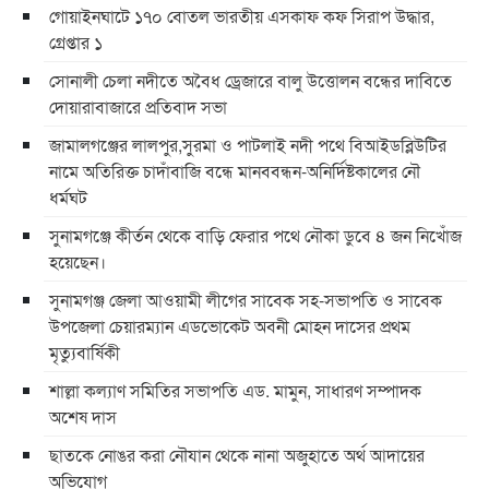
গোয়াইনঘাটে ১৭০ বোতল ভারতীয় এসকাফ কফ সিরাপ উদ্ধার,
গ্রেপ্তার ১
সোনালী চেলা নদীতে অবৈধ ড্রেজারে বালু উত্তোলন বন্ধের দাবিতে
দোয়ারাবাজারে প্রতিবাদ সভা
জামালগঞ্জের লালপুর,সুরমা ও পাটলাই নদী পথে বিআইডব্লিউটির
নামে অতিরিক্ত চাদাঁবাজি বন্ধে মানববন্ধন-অনির্দিষ্টকালের নৌ
ধর্মঘট
সুনামগঞ্জে কীর্তন থেকে বাড়ি ফেরার পথে নৌকা ডুবে ৪ জন নিখোঁজ
হয়েছেন।
সুনামগঞ্জ জেলা আওয়ামী লীগের সাবেক সহ-সভাপতি ও সাবেক
উপজেলা চেয়ারম্যান এডভোকেট অবনী মোহন দাসের প্রথম
মৃত্যুবার্ষিকী
শাল্লা কল্যাণ সমিতির সভাপতি এড. মামুন, সাধারণ সম্পাদক
অশেষ দাস
ছাতকে নোঙর করা নৌযান থেকে নানা অজুহাতে অর্থ আদায়ের
অভিযোগ