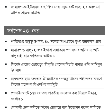
জামালগঞ্জে ইউএনও’র ছাপিয়ে দেয়া নতুন রেট প্রত্যাহার করল নৌ
মালিক-শ্রমিক সমিতি
সর্বশেষ ২৪ খবর
শান্তিগঞ্জে হাডুডু উৎসব: ৪০ দলের অংশগ্রহণে মুখর জয়কলস গ্রাম
হাদারপাড় বালুমহালের ইজারা এলাকায় প্রশাসনের অভিযান, ৩টি
বালুবাহী বডি ক্ষতিগ্রস্ত, আটক ৮
সিলেট রেঞ্জের শ্রেষ্ঠত্বের স্বীকৃতি পেলেন দিরাই থানার ওসি আমিনুল
ইসলাম
চব্বিশের ছাত্র-জনতার ঐতিহাসিক গণঅভ্যুত্থানের শহীদদের স্মরণে
সিলেট মহানগর বিএনপির কর্মসূচি
গোয়াইনঘাটে ১৭০ বোতল ভারতীয় এসকাফ কফ সিরাপ উদ্ধার,
গ্রেপ্তার ১
সোনালী চেলা নদীতে অবৈধ ড্রেজারে বালু উত্তোলন বন্ধের দাবিতে