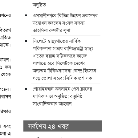
অনুষ্ঠিত
েশনের
ওসমানীনগরে বিভিন্ন উন্নয়ন প্রকল্পের
উদ্বোধন করলেন সংসদ সদস্য
 বিতরণ
তাহসিনা রুশদীর লুনা
আয়োজিত
সিলেটে স্বাস্থ্যখাতের সার্বিক
 থাকে।
পরিকল্পনা সভায় বাণিজ্যমন্ত্রী স্বাস্থ্য
খাতের বরাদ্দ সঠিকভাবে কাজে
য়েছেন।
লাগাতে হবে সিলেটকে দেশের
৮৩১ জন
অন্যতম চিকিৎসাসেবা কেন্দ্র হিসেবে
ল থেকে
গড়ে তোলা সম্ভব: সিসিক প্রশাসক
​গোয়াইনঘাট অনলাইন প্রেস ক্লাবের
খেছেন।
মাসিক সভা অনুষ্ঠিত; বস্তুনিষ্ঠ
 আবাসন
সাংবাদিকতার আহ্বান
িষ্কার
সর্বশেষ ২৪ খবর
লো এবং
আমরা এ