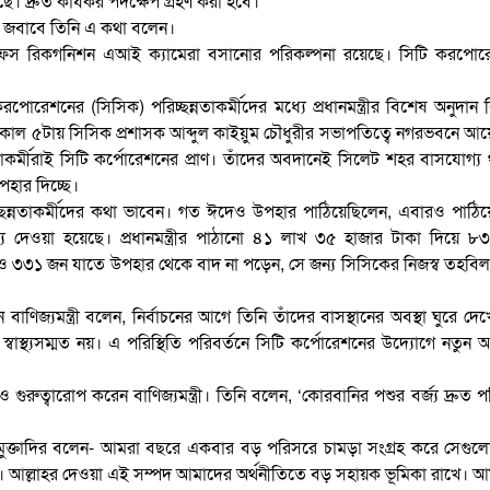
গেছে। দ্রুত কার্যকর পদক্ষেপ গ্রহণ করা হবে।
র জবাবে তিনি এ কথা বলেন।
রে ফেস রিকগনিশন এআই ক্যামেরা বসানোর পরিকল্পনা রয়েছে। সিটি করপোর
েশনের (সিসিক) পরিচ্ছন্নতাকর্মীদের মধ্যে প্রধানমন্ত্রীর বিশেষ অনুদান
 বিকাল ৫টায় সিসিক প্রশাসক আব্দুল কাইয়ুম চৌধুরীর সভাপতিত্বে নগরভবনে 
্নতাকর্মীরাই সিটি কর্পোরেশনের প্রাণ। তাঁদের অবদানেই সিলেট শহর বাসযোগ্য
পহার দিচ্ছে।
 পরিচ্ছন্নতাকর্মীদের কথা ভাবেন। গত ঈদেও উপহার পাঠিয়েছিলেন, এবারও পাঠি
্য দেওয়া হয়েছে। প্রধানমন্ত্রীর পাঠানো ৪১ লাখ ৩৫ হাজার টাকা দিয়ে 
 আরও ৩৩১ জন যাতে উপহার থেকে বাদ না পড়েন, সে জন্য সিসিকের নিজস্ব তহবি
াণিজ্যমন্ত্রী বলেন, নির্বাচনের আগে তিনি তাঁদের বাসস্থানের অবস্থা ঘুরে দে
বাস্থ্যসম্মত নয়। এ পরিস্থিতি পরিবর্তনে সিটি কর্পোরেশনের উদ্যোগে নতুন
রুত্বারোপ করেন বাণিজ্যমন্ত্রী। তিনি বলেন, ‘কোরবানির পশুর বর্জ্য দ্রুত পর
দুল মুক্তাদির বলেন- আমরা বছরে একবার বড় পরিসরে চামড়া সংগ্রহ করে সেগু
। আল্লাহর দেওয়া এই সম্পদ আমাদের অর্থনীতিতে বড় সহায়ক ভূমিকা রাখে। 