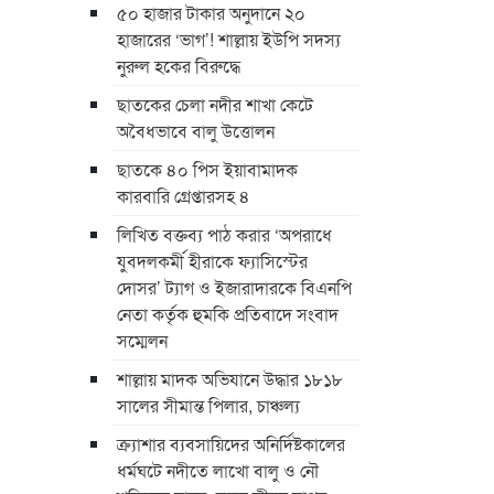
৫০ হাজার টাকার অনুদানে ২০
হাজারের ‘ভাগ’! শাল্লায় ইউপি সদস্য
নুরুল হকের বিরুদ্ধে
ছাতকের চেলা নদীর শাখা কেটে
অবৈধভাবে বালু উত্তোলন
ছাতকে ৪০ পিস ইয়াবামাদক
কারবারি গ্রেপ্তারসহ ৪
লিখিত বক্তব্য পাঠ করার ‘অপরাধে
যুবদলকর্মী হীরাকে ফ্যাসিস্টের
দোসর’ ট্যাগ ও ইজারাদারকে বিএনপি
নেতা কর্তৃক হুমকি প্রতিবাদে সংবাদ
সম্মেলন
শাল্লায় মাদক অভিযানে উদ্ধার ১৮১৮
সালের সীমান্ত পিলার, চাঞ্চল্য
ক্র্যাশার ব্যবসায়িদের অনির্দিষ্টকালের
ধর্মঘটে নদীতে লাখো বালু ও নৌ