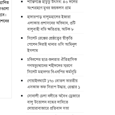
শান্তিগঞ্জে হাডুডু উৎসব: ৪০ দলের
মানিত
অংশগ্রহণে মুখর জয়কলস গ্রাম
সেগুলো
হবে।
হাদারপাড় বালুমহালের ইজারা
রেশনের
এলাকায় প্রশাসনের অভিযান, ৩টি
বালুবাহী বডি ক্ষতিগ্রস্ত, আটক ৮
সিলেট রেঞ্জের শ্রেষ্ঠত্বের স্বীকৃতি
পেলেন দিরাই থানার ওসি আমিনুল
ইসলাম
চব্বিশের ছাত্র-জনতার ঐতিহাসিক
গণঅভ্যুত্থানের শহীদদের স্মরণে
সিলেট মহানগর বিএনপির কর্মসূচি
গোয়াইনঘাটে ১৭০ বোতল ভারতীয়
এসকাফ কফ সিরাপ উদ্ধার, গ্রেপ্তার ১
সোনালী চেলা নদীতে অবৈধ ড্রেজারে
বালু উত্তোলন বন্ধের দাবিতে
দোয়ারাবাজারে প্রতিবাদ সভা