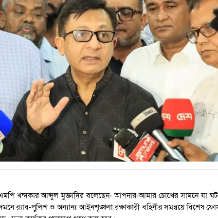
সনের এমপি খন্দকার আব্দুল মুক্তাদির বলেছেন- আপনার-আমার চোখের সামনে যা ঘ
 র‌্যাব-পুলিশ ও অন্যান্য আইনশৃঙ্খলা রক্ষাকারী বহিনীর সমন্বয়ে বিশেষ ফোর